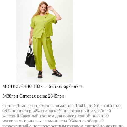
MICHEL-CHIC 1337-1 Костюм брючный
3438грн
Оптовая цена: 2645грн
Сезон: Демисезон, Осень - зимаРост: 164Цвет: ЯблокоСостав:
96% полиэстер, 4% спандексУниверсальный и удобный
женский брючный костюм для повседневной носки из
мягкого материала - льна-вишера. Жакет свободный
укороченный с цельнокроенным рукавом длиной до локтя, по