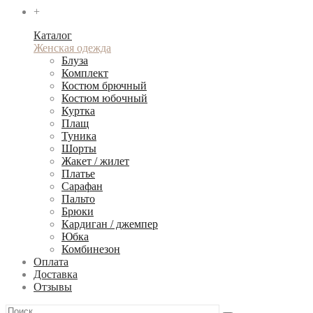
+
Каталог
Женская одежда
Блуза
Комплект
Костюм брючный
Костюм юбочный
Куртка
Плащ
Туника
Шорты
Жакет / жилет
Платье
Сарафан
Пальто
Брюки
Кардиган / джемпер
Юбка
Комбинезон
Оплата
Доставка
Отзывы