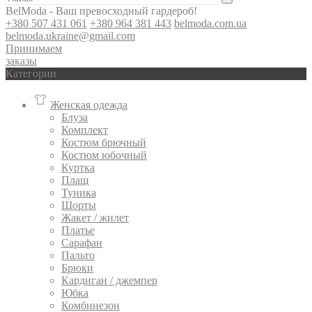
BelModa - Ваш превосходный гардероб!
+380 507 431 061
+380 964 381 443
belmoda.com.ua
belmoda.ukraine@gmail.com
Принимаем
заказы
Категории
Женская одежда
Блуза
Комплект
Костюм брючный
Костюм юбочный
Куртка
Плащ
Туника
Шорты
Жакет / жилет
Платье
Сарафан
Пальто
Брюки
Кардиган / джемпер
Юбка
Комбинезон