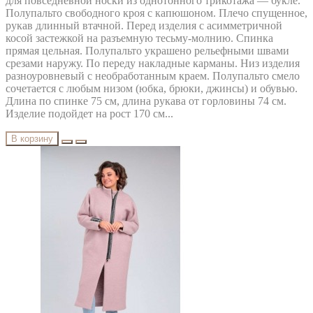
для повседневной носки из однотонного трикотажа — букле.
Полупальто свободного кроя с капюшоном. Плечо спущенное,
рукав длинный втачной. Перед изделия с асимметричной
косой застежкой на разъемную тесьму-молнию. Спинка
прямая цельная. Полупальто украшено рельефными швами
срезами наружу. По переду накладные карманы. Низ изделия
разноуровневый с необработанным краем. Полупальто смело
сочетается с любым низом (юбка, брюки, джинсы) и обувью.
Длина по спинке 75 см, длина рукава от горловины 74 см.
Изделие подойдет на рост 170 см...
В корзину