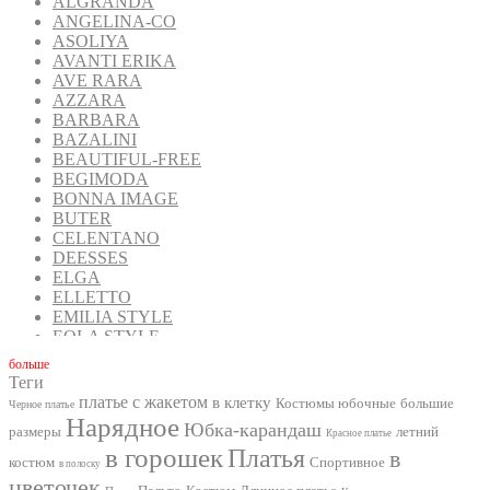
ALGRANDA
ANGELINA-CO
ASOLIYA
AVANTI ERIKA
AVE RARA
AZZARA
BARBARA
BAZALINI
BEAUTIFUL-FREE
BEGIMODA
BONNA IMAGE
BUTER
CELENTANO
DEESSES
ELGA
ELLETTO
EMILIA STYLE
EOLA STYLE
FANTAZIA MOD
бoльше
FAVORINI
Теги
FOXY FOX
платье с жакетом
в клетку
Костюмы юбочные
большие
Черное платье
GIZART
Нарядное
Юбка-карандаш
размеры
летний
GOLDEN VALLEY
Красное платье
в горошек
Платья
INPOINT
в
костюм
Спортивное
в полоску
IVA
цветочек