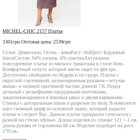
MICHEL-CHIC 2157 Платье
3301грн
Оптовая цена: 2539грн
Сезон: Демисезон, Осень - зимаРост: 164Цвет: Бордовый
блескСостав: 94% хлопок, 6% эластанАктуальное
повседневное платье из мягкого трикотажа в стиле бохо.
Комфортный силуэт, который мягко сядет по фигуре.
Достаточно свободное по бёдрам и по груди. Платье с
округлой горловиной, цельнокроеным рукавом «летучая
мышь» и нижней притачной частью длиной 7/8. Перед
цельный с рельефными нагрудными выточками,
заканчивающимися в боковых швах и двумя карманами.
Спинка с центральным швом и разрезом по низу. В комплекте
идет съемный шарф из основной ткани, который украсит
платье и согреет Вас. Данное платье прекрасно сочетается с
разной по стилю обувью. Длина изделия по спинке 121 +-1 см,
длина рукава от горловины 60 см. Изделие подойдет на рост
170 см...