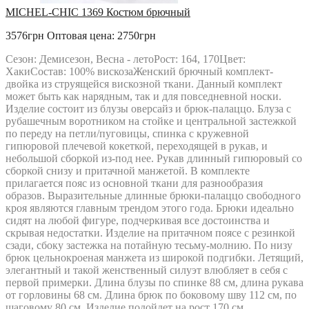
MICHEL-CHIC 1369 Костюм брючный
3576грн
Оптовая цена: 2750грн
Сезон: Демисезон, Весна - летоРост: 164, 170Цвет:
ХакиСостав: 100% вискозаЖенский брючный комплект-
двойка из струящейся вискозной ткани. Данный комплект
может быть как нарядным, так и для повседневной носки.
Изделие состоит из блузы оверсайз и брюк-палаццо. Блуза с
рубашечным воротником на стойке и центральной застежкой
по переду на петли/пуговицы, спинка с кружевной
гипюровой плечевой кокеткой, переходящей в рукав, и
небольшой сборкой из-под нее. Рукав длинный гипюровый со
сборкой снизу и притачной манжетой. В комплекте
прилагается пояс из основной ткани для разнообразия
образов. Выразительные длинные брюки-палаццо свободного
кроя являются главным трендом этого года. Брюки идеально
сидят на любой фигуре, подчеркивая все достоинства и
скрывая недостатки. Изделие на притачном поясе с резинкой
сзади, сбоку застежка на потайную тесьму-молнию. По низу
брюк цельнокроеная манжета из широкой подгибки. Летящий,
элегантный и такой женственный силуэт влюбляет в себя с
первой примерки. Длина блузы по спинке 88 см, длина рукава
от горловины 68 см. Длина брюк по боковому шву 112 см, по
шаговому 80 см. Изделие подойдет на рост 170 см...