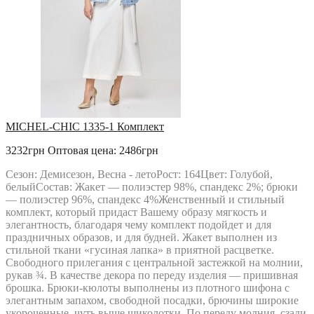
РАСПРОДАЖА
Твой Имидж
MICHEL-CHIC 1335-1 Комплект
3232грн
Оптовая цена: 2486грн
Сезон: Демисезон, Весна - летоРост: 164Цвет: Голубой,
белыйСостав: Жакет — полиэстер 98%, спандекс 2%; брюки
— полиэстер 96%, спандекс 4%Женственный и стильный
комплект, который придаст Вашему образу мягкость и
элегантность, благодаря чему комплект подойдет и для
праздничных образов, и для будней. Жакет выполнен из
стильной ткани «гусиная лапка» в приятной расцветке.
Свободного прилегания с центральной застежкой на молнии,
рукав ¾. В качестве декора по переду изделия — пришивная
брошка. Брюки-кюлоты выполнены из плотного шифона с
элегантным запахом, свободной посадки, брючины широкие
укороченные, чуть выше щиколотки. По переду молния, сзади