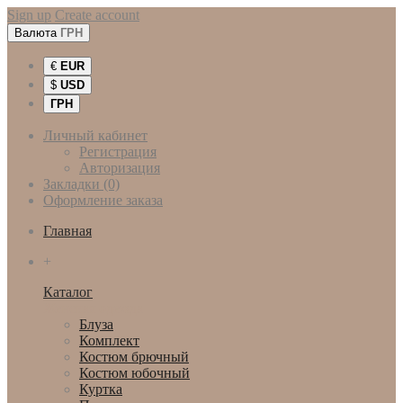
Sign up
Create account
Валюта
ГРН
€
EUR
$
USD
ГРН
Личный кабинет
Регистрация
Авторизация
Закладки (0)
Оформление заказа
Главная
+
Каталог
Женская одежда
Блуза
Комплект
Костюм брючный
Костюм юбочный
Куртка