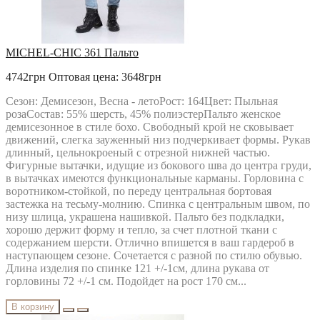
MICHEL-CHIC 361 Пальто
4742грн
Оптовая цена: 3648грн
Сезон: Демисезон, Весна - летоРост: 164Цвет: Пыльная
розаСостав: 55% шерсть, 45% полиэстерПальто женское
демисезонное в стиле бохо. Свободный крой не сковывает
движений, слегка зауженный низ подчеркивает формы. Рукав
длинный, цельнокроеный с отрезной нижней частью.
Фигурные вытачки, идущие из бокового шва до центра груди,
в вытачках имеются функциональные карманы. Горловина с
воротником-стойкой, по переду центральная бортовая
застежка на тесьму-молнию. Спинка с центральным швом, по
низу шлица, украшена нашивкой. Пальто без подкладки,
хорошо держит форму и тепло, за счет плотной ткани с
содержанием шерсти. Отлично впишется в ваш гардероб в
наступающем сезоне. Сочетается с разной по стилю обувью.
Длина изделия по спинке 121 +/-1см, длина рукава от
горловины 72 +/-1 см. Подойдет на рост 170 см...
В корзину