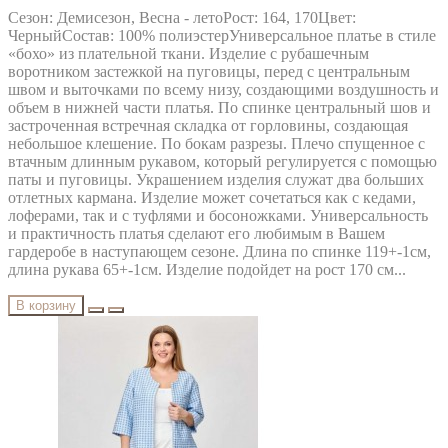
MODA-URS
Сезон: Демисезон, Весна - летоРост: 164, 170Цвет:
MUBLIZ
ЧерныйСостав: 100% полиэстерУниверсальное платье в стиле
NEEDLE REVERTEX
«бохо» из плательной ткани. Изделие с рубашечным
NINELE
воротником застежкой на пуговицы, перед с центральным
NOVA LINE
швом и выточками по всему низу, создающими воздушность и
ORHIDEYA LUX
объем в нижней части платья. По спинке центральный шов и
PIRS
застроченная встречная складка от горловины, создающая
PRETTY
небольшое клешение. По бокам разрезы. Плечо спущенное с
PUR PUR
втачным длинным рукавом, который регулируется с помощью
RIVOLI
паты и пуговицы. Украшением изделия служат два больших
RUNELLA
отлетных кармана. Изделие может сочетаться как с кедами,
SODA
лоферами, так и с туфлями и босоножками. Универсальность
SOLOMEYA LUX
и практичность платья сделают его любимым в Вашем
Svetlana-Style
гардеробе в наступающем сезоне. Длина по спинке 119+-1см,
TAIER
длина рукава 65+-1см. Изделие подойдет на рост 170 см...
TEFFI
TENSI
В корзину
test_producer
TEZA
URS
VESNALETTO
VILENA FASHION
VITTORIA QUEEN
БелЭльСтиль
ОРХИДЕЯ