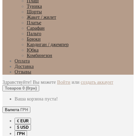
Плащ
Туника
Шорты
Жакет / жилет
Платье
Сарафан
Пальто
Брюки
Кардиган / джемпер
Юбка
Комбинезон
Оплата
Доставка
Отзывы
Здравствуйте! Вы можете
Войти
или
создать аккаунт
Товаров 0 (0грн)
Ваша корзина пуста!
Валюта
ГРН
€
EUR
$
USD
ГРН