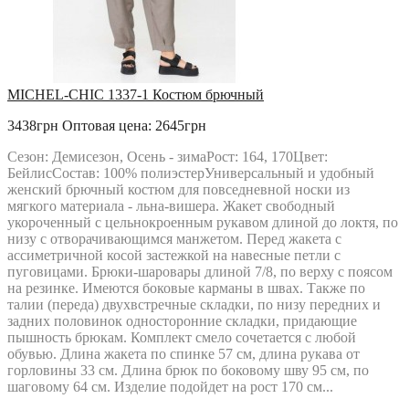
MICHEL-CHIC 1337-1 Костюм брючный
3438грн
Оптовая цена: 2645грн
Сезон: Демисезон, Осень - зимаРост: 164, 170Цвет:
БейлисСостав: 100% полиэстерУниверсальный и удобный
женский брючный костюм для повседневной носки из
мягкого материала - льна-вишера. Жакет свободный
укороченный с цельнокроенным рукавом длиной до локтя, по
низу с отворачивающимся манжетом. Перед жакета с
ассиметричной косой застежкой на навесные петли с
пуговицами. Брюки-шаровары длиной 7/8, по верху с поясом
на резинке. Имеются боковые карманы в швах. Также по
талии (переда) двухвстречные складки, по низу передних и
задних половинок односторонние складки, придающие
пышность брюкам. Комплект смело сочетается с любой
обувью. Длина жакета по спинке 57 см, длина рукава от
горловины 33 см. Длина брюк по боковому шву 95 см, по
шаговому 64 см. Изделие подойдет на рост 170 см...