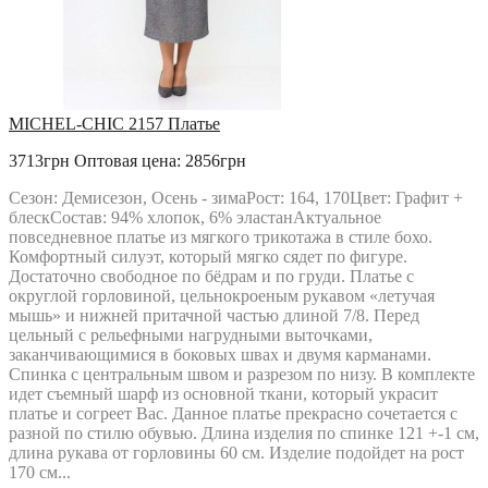
MICHEL-CHIC 2157 Платье
3713грн
Оптовая цена: 2856грн
Сезон: Демисезон, Осень - зимаРост: 164, 170Цвет: Графит +
блескСостав: 94% хлопок, 6% эластанАктуальное
повседневное платье из мягкого трикотажа в стиле бохо.
Комфортный силуэт, который мягко сядет по фигуре.
Достаточно свободное по бёдрам и по груди. Платье с
округлой горловиной, цельнокроеным рукавом «летучая
мышь» и нижней притачной частью длиной 7/8. Перед
цельный с рельефными нагрудными выточками,
заканчивающимися в боковых швах и двумя карманами.
Спинка с центральным швом и разрезом по низу. В комплекте
идет съемный шарф из основной ткани, который украсит
платье и согреет Вас. Данное платье прекрасно сочетается с
разной по стилю обувью. Длина изделия по спинке 121 +-1 см,
длина рукава от горловины 60 см. Изделие подойдет на рост
170 см...