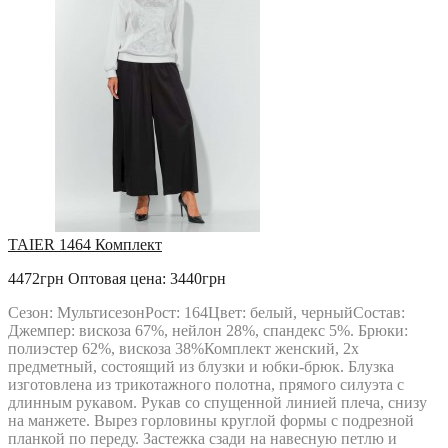
РАСПРОДАЖА
Твой Имидж
TAIER 1464 Комплект
4472грн
Оптовая цена: 3440грн
Сезон: МультисезонРост: 164Цвет: белый, черныйСостав:
Джемпер: вискоза 67%, нейлон 28%, спандекс 5%. Брюки:
полиэстер 62%, вискоза 38%Комплект женский, 2х
предметный, состоящий из блузки и юбки-брюк. Блузка
изготовлена из трикотажного полотна, прямого силуэта с
длинным рукавом. Рукав со спущенной линией плеча, снизу
на манжете. Вырез горловины круглой формы с подрезной
планкой по переду. Застежка сзади на навесную петлю и