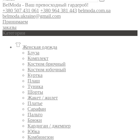
BelModa - Ваш превосходный гардероб!
+380 507 431 061
+380 964 381 443
belmoda.com.ua
belmoda.ukraine@gmail.com
Принимаем
заказы
Категории
Женская одежда
Блуза
Комплект
Костюм брючный
Костюм юбочный
Куртка
Плащ
Туника
Шорты
Жакет / жилет
Платье
Сарафан
Пальто
Брюки
Кардиган / джемпер
Юбка
Комбинезон