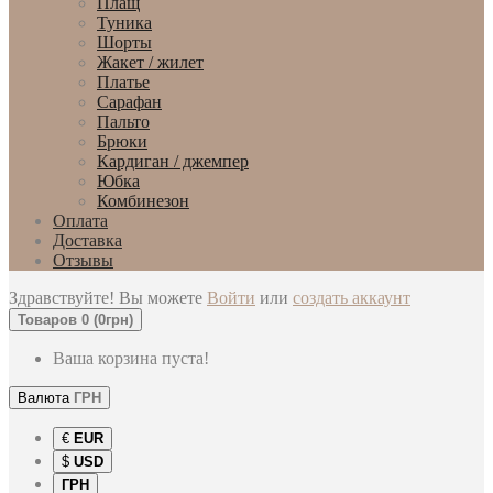
Плащ
Туника
Шорты
Жакет / жилет
Платье
Сарафан
Пальто
Брюки
Кардиган / джемпер
Юбка
Комбинезон
Оплата
Доставка
Отзывы
Здравствуйте! Вы можете
Войти
или
создать аккаунт
Товаров 0 (0грн)
Ваша корзина пуста!
Валюта
ГРН
€
EUR
$
USD
ГРН