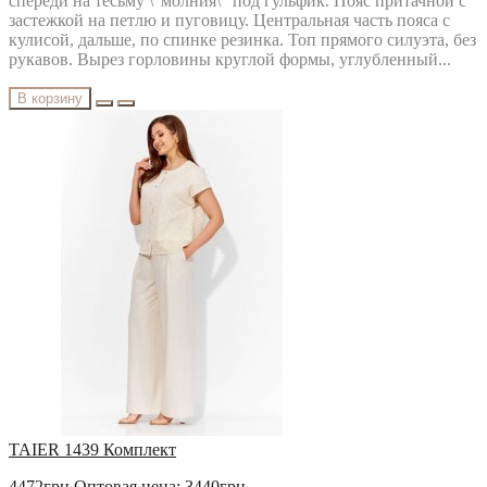
спереди на тесьму \"молния\" под гульфик. Пояс притачной с
застежкой на петлю и пуговицу. Центральная часть пояса с
кулисой, дальше, по спинке резинка. Топ прямого силуэта, без
рукавов. Вырез горловины круглой формы, углубленный...
В корзину
TAIER 1439 Комплект
4472грн
Оптовая цена: 3440грн