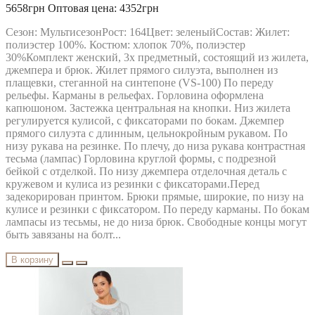
MODA-URS
5658грн
Оптовая цена: 4352грн
MUBLIZ
NEEDLE REVERTEX
Сезон: МультисезонРост: 164Цвет: зеленыйСостав: Жилет:
NINELE
полиэстер 100%. Костюм: хлопок 70%, полиэстер
NOVA LINE
30%Комплект женский, 3х предметный, состоящий из жилета,
ORHIDEYA LUX
джемпера и брюк. Жилет прямого силуэта, выполнен из
PIRS
плащевки, стеганной на синтепоне (VS-100) По переду
PRETTY
рельефы. Карманы в рельефах. Горловина оформлена
PUR PUR
капюшоном. Застежка центральная на кнопки. Низ жилета
RIVOLI
регулируется кулисой, с фиксаторами по бокам. Джемпер
RUNELLA
прямого силуэта с длинным, цельнокройным рукавом. По
SODA
низу рукава на резинке. По плечу, до низа рукава контрастная
SOLOMEYA LUX
тесьма (лампас) Горловина круглой формы, с подрезной
Svetlana-Style
бейкой с отделкой. По низу джемпера отделочная деталь с
TAIER
кружевом и кулиса из резинки с фиксаторами.Перед
TEFFI
задекорирован принтом. Брюки прямые, широкие, по низу на
TENSI
кулисе и резинки с фиксатором. По переду карманы. По бокам
test_producer
лампасы из тесьмы, не до низа брюк. Свободные концы могут
TEZA
быть завязаны на болт...
URS
VESNALETTO
В корзину
VILENA FASHION
VITTORIA QUEEN
БелЭльСтиль
ОРХИДЕЯ