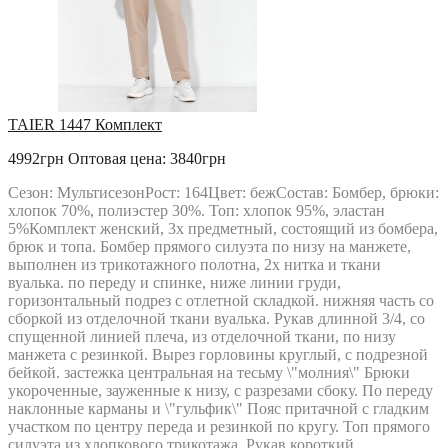
TAIER 1447 Комплект
4992грн
Оптовая цена: 3840грн
Сезон: МультисезонРост: 164Цвет: бежСостав: Бомбер, брюки:
хлопок 70%, полиэстер 30%. Топ: хлопок 95%, эластан
5%Комплект женский, 3х предметный, состоящий из бомбера,
брюк и топа. Бомбер прямого силуэта по низу на манжете,
выполнен из трикотажного полотна, 2х нитка и ткани
вуалька. по переду и спинке, ниже линии груди,
горизонтальный подрез с отлетной складкой. нижняя часть со
сборкой из отделочной ткани вуалька. Рукав длинной 3/4, со
спущенной линией плеча, из отделочной ткани, по низу
манжета с резинкой. Вырез горловины круглый, с подрезной
бейкой. застежка центральная на тесьму \"молния\" Брюки
укороченные, зауженные к низу, с разрезами сбоку. По переду
наклонные карманы и \"гульфик\" Пояс притачной с гладким
участком по центру переда и резинкой по кругу. Топ прямого
силуэта из хлопкового трикотажа. Рукав короткий,