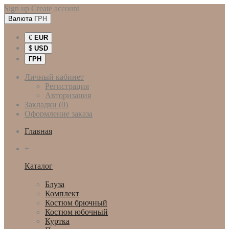
Sign up
Create account
Валюта
ГРН
€
EUR
$
USD
ГРН
Личный кабинет
Регистрация
Авторизация
Закладки (0)
Оформление заказа
Главная
+
Каталог
Женская одежда
Блуза
Комплект
Костюм брючный
Костюм юбочный
Куртка