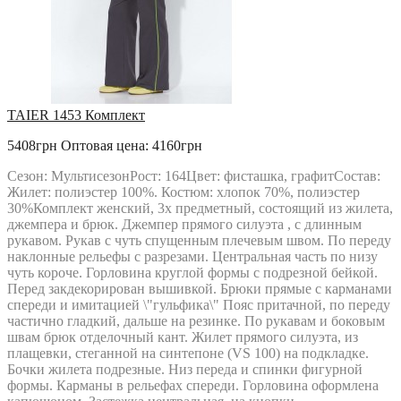
TAIER 1453 Комплект
5408грн
Оптовая цена: 4160грн
Сезон: МультисезонРост: 164Цвет: фисташка, графитСостав:
Жилет: полиэстер 100%. Костюм: хлопок 70%, полиэстер
30%Комплект женский, 3х предметный, состоящий из жилета,
джемпера и брюк. Джемпер прямого силуэта , с длинным
рукавом. Рукав с чуть спущенным плечевым швом. По переду
наклонные рельефы с разрезами. Центральная часть по низу
чуть короче. Горловина круглой формы с подрезной бейкой.
Перед закдекорирован вышивкой. Брюки прямые с карманами
спереди и имитацией \"гульфика\" Пояс притачной, по переду
частично гладкий, дальше на резинке. По рукавам и боковым
швам брюк отделочный кант. Жилет прямого силуэта, из
плащевки, стеганной на синтепоне (VS 100) на подкладке.
Бочки жилета подрезные. Низ переда и спинки фигурной
формы. Карманы в рельефах спереди. Горловина оформлена