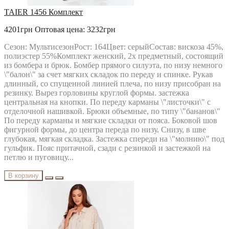
TAIER 1456 Комплект
4201грн
Оптовая цена: 3232грн
Сезон: МультисезонРост: 164Цвет: серыйСостав: вискоза 45%,
полиэстер 55%Комплект женский, 2х предметный, состоящий
из бомбера и брюк. Бомбер прямого силуэта, по низу немного
\"балон\" за счет мягких складок по переду и спинке. Рукав
длинный, со спущенной линией плеча, по низу присобран на
резинку. Вырез горловины круглой формы. застежка
центральная на кнопки. По переду карманы \"листочки\" с
отделочной нашивкой. Брюки объемные, по типу \"бананов\"
По переду карманы и мягкие складки от пояса. Боковой шов
фигурной формы, до центра переда по низу. Снизу, в шве
глубокая, мягкая складка. Застежка спереди на \"молнию\" под
гульфик. Пояс притачной, сзади с резинкой и застежкой на
петлю и пуговицу...
В корзину