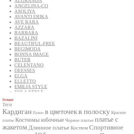
ALGRANDA
ANGELINA-CO
ASOLIYA
AVANTI ERIKA
AVE RARA
AZZARA
BARBARA
BAZALINI
BEAUTIFUL-FREE
BEGIMODA
BONNA IMAGE
BUTER
CELENTANO
DEESSES
ELGA
ELLETTO
EMILIA STYLE
EOLA STYLE
FANTAZIA MOD
бoльше
FAVORINI
Теги
FOXY FOX
в полоску
Кардиган
в цветочек
Красное
Пальто
GIZART
платье с
GOLDEN VALLEY
Костюмы юбочные
Черное платье
платье
INPOINT
жакетом
Спортивное
Длинное платье
Костюм
IVA