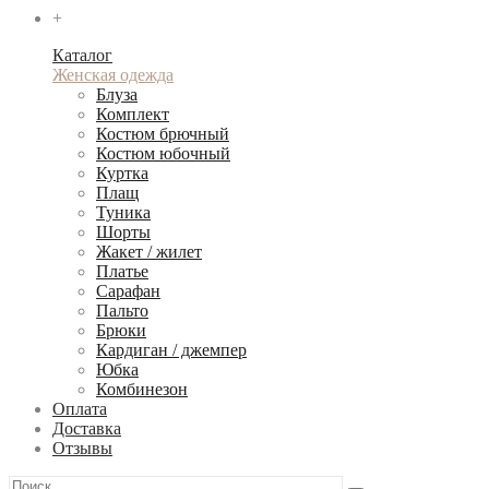
+
Каталог
Женская одежда
Блуза
Комплект
Костюм брючный
Костюм юбочный
Куртка
Плащ
Туника
Шорты
Жакет / жилет
Платье
Сарафан
Пальто
Брюки
Кардиган / джемпер
Юбка
Комбинезон
Оплата
Доставка
Отзывы