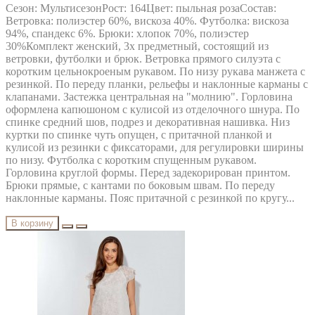
Сезон: МультисезонРост: 164Цвет: пыльная розаСостав:
Ветровка: полиэстер 60%, вискоза 40%. Футболка: вискоза
94%, спандекс 6%. Брюки: хлопок 70%, полиэстер
30%Комплект женский, 3х предметный, состоящий из
ветровки, футболки и брюк. Ветровка прямого силуэта с
коротким цельнокроеным рукавом. По низу рукава манжета с
резинкой. По переду планки, рельефы и наклонные карманы с
клапанами. Застежка центральная на "молнию". Горловина
оформлена капюшоном с кулисой из отделочного шнура. По
спинке средний шов, подрез и декоративная нашивка. Низ
куртки по спинке чуть опущен, с притачной планкой и
кулисой из резинки с фиксаторами, для регулировки ширины
по низу. Футболка с коротким спущенным рукавом.
Горловина круглой формы. Перед задекорирован принтом.
Брюки прямые, с кантами по боковым швам. По переду
наклонные карманы. Пояс притачной с резинкой по кругу...
В корзину