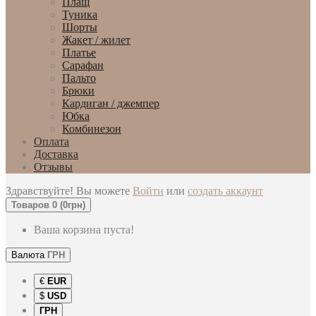
Плащ
Туника
Шорты
Жакет / жилет
Платье
Сарафан
Пальто
Брюки
Кардиган / джемпер
Юбка
Комбинезон
Оплата
Доставка
Отзывы
Здравствуйте! Вы можете
Войти
или
создать аккаунт
Товаров 0 (0грн)
Ваша корзина пуста!
Валюта
ГРН
€
EUR
$
USD
ГРН