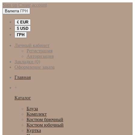
Sign up
Create account
Валюта
ГРН
€
EUR
$
USD
ГРН
Личный кабинет
Регистрация
Авторизация
Закладки (0)
Оформление заказа
Главная
+
Каталог
Женская одежда
Блуза
Комплект
Костюм брючный
Костюм юбочный
Куртка