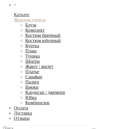
+
Каталог
Женская одежда
Блуза
Комплект
Костюм брючный
Костюм юбочный
Куртка
Плащ
Туника
Шорты
Жакет / жилет
Платье
Сарафан
Пальто
Брюки
Кардиган / джемпер
Юбка
Комбинезон
Оплата
Доставка
Отзывы