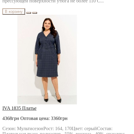
прессующей поверхности утюга не более 110 C...
В корзину
IVA 1835 Платье
4368грн
Оптовая цена: 3360грн
Сезон: МультисезонРост: 164, 170Цвет: серыйСостав:
Плательная ткань полиэстер - 55%, вискоза - 40%, спандекс -