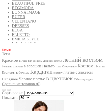
BEAUTIFUL-FREE
BEGIMODA
BONNA IMAGE
BUTER
CELENTANO
DEESSES
ELGA
ELLETTO
EMILIA STYLE
EOLA STYLE
FANTAZIA MOD
бoльше
FAVORINI
Теги
FOXY FOX
летний костюм
Красное платье
GIZART
Длинное платье
в полоску
Костюм
GOLDEN VALLEY
Пальто
в горошек
Платья
большие размеры
Спортивное
Плащ
INPOINT
Кардиган
платье с жакетом
Костюмы юбочные
в клетку
IVA
в цветочек
Черное платье
Нарядное
IVELTA PLUS
Юбка-карандаш
JURIMEX
Сравнение товаров (0)
KALORIS
LA KONA
Сортировка:
LADIS LINE
Показать:
LADY SECRET
LADY STYLE CLASSIC
LAKBI