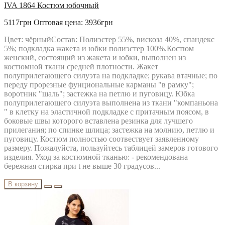
IVA 1864 Костюм юбочный
5117грн
Оптовая цена: 3936грн
Цвет: чёрныйСостав: Полиэстер 55%, вискоза 40%, спандекс
5%; подкладка жакета и юбки полиэстер 100%.Костюм
женский, состоящий из жакета и юбки, выполнен из
костюмной ткани средней плотности. Жакет
полуприлегающего силуэта на подкладке; рукава втачные; по
переду прорезные фунциональные карманы "в рамку";
воротник "шаль"; застежка на петлю и пуговицу. Юбка
полуприлегающего силуэта выполнена из ткани "компаньона
" в клетку на эластичной подкладке с притачным поясом, в
боковые швы которого вставлена резинка для лучшего
прилегания; по спинке шлица; застежка на молнию, петлю и
пуговицу. Костюм полностью соотвествует заявленному
размеру. Пожалуйста, пользуйтесь таблицей замеров готового
изделия. Уход за костюмной тканью: - рекомендована
бережная стирка при t не выше 30 градусов...
В корзину