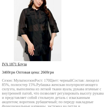
LE RINA
LENATA
LILIANA
LINIA_L
LIONA STYLE
LISSANA
LOKKA
LOKKA
LUCKY FOX
LYUSHE
MAGIA MODY
MALI
MAX
MIA MODA
MICHEL STYLE
IVA 1871 Блуза
MICHEL-CHIC
3469грн
Оптовая цена: 2669грн
MIRA-FASHION
MODA-URS
Сезон: МультисезонРост: 170Цвет: черныйСостав: лиоцелл
MUBLIZ
85%, полиэстер 15%.Рубашка женская полуприлегающего
NEEDLE REVERTEX
силуэта, выполнена из легкой ткани вуаль; рукава втачные с
NINELE
внутренней патой, что позволяет регулировать высоту рукава
NOVA LINE
и представляет собой стильную деталь с изысканным
ORHIDEYA LUX
акцентом; воротник рубашечный; по переду накладные
PIRS
функциональные карманы, застежка на петли и
PRETTY