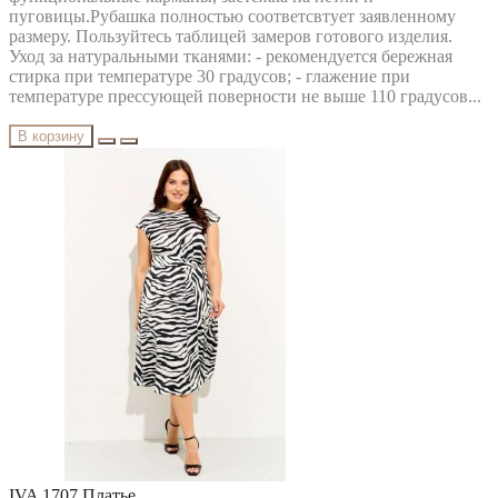
пуговицы.Рубашка полностью соответсвтует заявленному
PUR PUR
размеру. Пользуйтесь таблицей замеров готового изделия.
RIVOLI
Уход за натуральными тканями: - рекомендуется бережная
RUNELLA
стирка при температуре 30 градусов; - глажение при
SODA
температуре прессующей поверности не выше 110 градусов...
SOLOMEYA LUX
Svetlana-Style
В корзину
TAIER
TEFFI
TENSI
test_producer
TEZA
URS
VESNALETTO
VILENA FASHION
VITTORIA QUEEN
БелЭльСтиль
ОРХИДЕЯ
РАСПРОДАЖА
Твой Имидж
IVA 1707 Платье