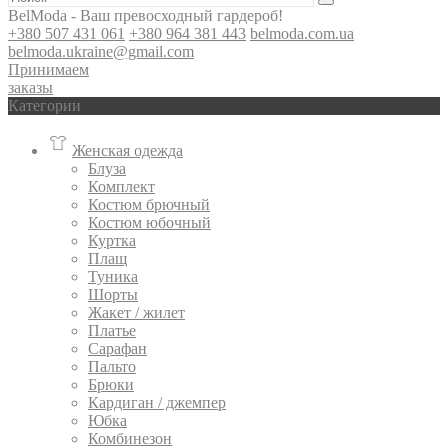
BelModa - Ваш превосходный гардероб!
+380 507 431 061
+380 964 381 443
belmoda.com.ua
belmoda.ukraine@gmail.com
Принимаем
заказы
Категории
Женская одежда
Блуза
Комплект
Костюм брючный
Костюм юбочный
Куртка
Плащ
Туника
Шорты
Жакет / жилет
Платье
Сарафан
Пальто
Брюки
Кардиган / джемпер
Юбка
Комбинезон