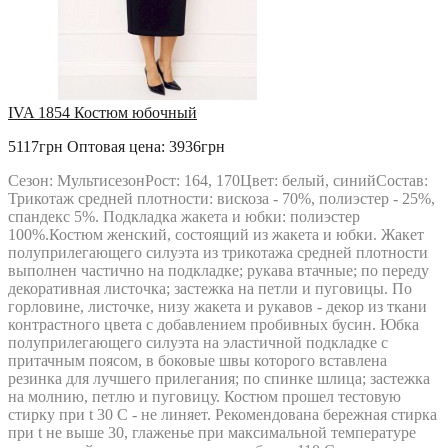
IVA 1854 Костюм юбочный
5117грн
Оптовая цена: 3936грн
Сезон: МультисезонРост: 164, 170Цвет: белый, синийСостав:
Трикотаж средней плотности: вискоза - 70%, полиэстер - 25%,
спандекс 5%. Подкладка жакета и юбки: полиэстер
100%.Костюм женский, состоящий из жакета и юбки. Жакет
полуприлегающего силуэта из трикотажа средней плотности
выполнен частично на подкладке; рукава втачные; по переду
декоративная листочка; застежка на петли и пуговицы. По
горловине, листочке, низу жакета и рукавов - декор из ткани
контрастного цвета с добавлением пробивных бусин. Юбка
полуприлегающего силуэта на эластичной подкладке с
притачным поясом, в боковые швы которого вставлена
резинка для лучшего прилегания; по спинке шлица; застежка
на молнию, петлю и пуговицу. Костюм прошел тестовую
стирку при t 30 С - не линяет. Рекомендована бережная стирка
при t не выше 30, глаженье при максимальной температуре