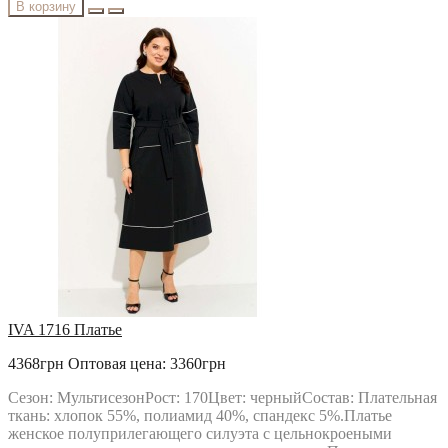
В корзину
IVA 1716 Платье
4368грн
Оптовая цена: 3360грн
Сезон: МультисезонРост: 170Цвет: черныйСостав: Плательная
ткань: хлопок 55%, полиамид 40%, спандекс 5%.Платье
женское полуприлегающего силуэта с цельнокроеными