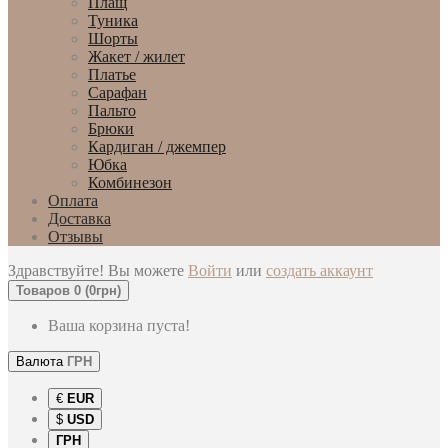
Плащ
Туника
Шорты
Жакет / жилет
Платье
Сарафан
Пальто
Брюки
Кардиган / джемпер
Юбка
Комбинезон
Оплата
Доставка
Отзывы
Здравствуйте! Вы можете
Войти
или
создать аккаунт
Товаров 0 (0грн)
Ваша корзина пуста!
Валюта
ГРН
€
EUR
$
USD
ГРН