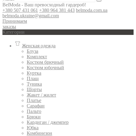
BelModa - Ваш превосходный гардероб!
+380 507 431 061
+380 964 381 443
belmoda.com.ua
belmoda.ukraine@gmail.com
Принимаем
заказы
Категории
Женская одежда
Блуза
Комплект
Костюм брючный
Костюм юбочный
Куртка
Плащ
Туника
Шорты
Жакет / жилет
Платье
Сарафан
Пальто
Брюки
Кардиган / джемпер
Юбка
Комбинезон