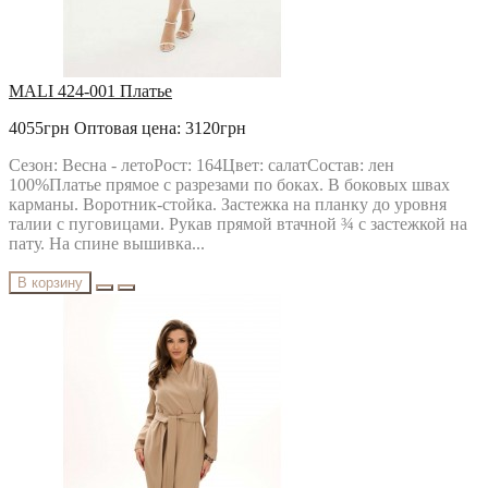
MALI
MAX
MIA MODA
MICHEL STYLE
MICHEL-CHIC
MALI 424-001 Платье
MIRA-FASHION
MODA-URS
4055грн
Оптовая цена: 3120грн
MUBLIZ
NEEDLE REVERTEX
Сезон: Весна - летоРост: 164Цвет: салатСостав: лен
NINELE
100%Платье прямое с разрезами по боках. В боковых швах
NOVA LINE
карманы. Воротник-стойка. Застежка на планку до уровня
ORHIDEYA LUX
талии с пуговицами. Рукав прямой втачной ¾ с застежкой на
PIRS
пату. На спине вышивка...
PRETTY
PUR PUR
В корзину
RIVOLI
RUNELLA
SODA
SOLOMEYA LUX
Svetlana-Style
TAIER
TEFFI
TENSI
test_producer
TEZA