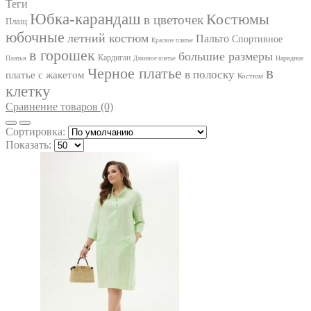
Теги
FOXY FOX
Юбка-карандаш
Костюмы
в цветочек
Плащ
GIZART
юбочные
GOLDEN VALLEY
летний костюм
Пальто
Спортивное
Красное платье
INPOINT
в горошек
большие размеры
Кардиган
Платья
Нарядное
Длинное платье
IVA
Черное платье
в
в полоску
IVELTA PLUS
платье с жакетом
Костюм
JURIMEX
клетку
KALORIS
Сравнение товаров (0)
LA KONA
LADIS LINE
Сортировка:
LADY SECRET
Показать:
LADY STYLE CLASSIC
LAKBI
LE RINA
LENATA
LILIANA
LINIA_L
LIONA STYLE
LISSANA
LOKKA
LOKKA
LUCKY FOX
LYUSHE
MAGIA MODY