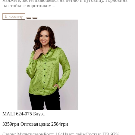
манжете, застегивающемся на петлю и пуговицу. Горловина
на стойке с воротником...
В корзину
MALI 624-075 Блуза
3359грн
Оптовая цена: 2584грн
Сезон: МультисезонРост: 164Цвет: лаймСостав: ПЭ 97%