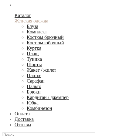
+
Каталог
Женская одежда
Блуза
Комплект
Костюм брючный
Костюм юбочный
Куртка
Плащ
Туника
Шорты
Жакет / жилет
Платье
Сарафан
Пальто
Брюки
Кардиган / джемпер
Юбка
Комбинезон
Оплата
Доставка
Отзывы