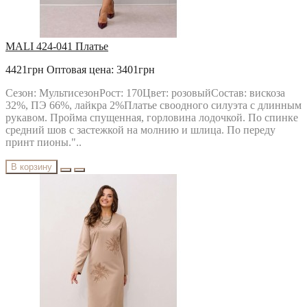
MALI 424-041 Платье
4421грн
Оптовая цена: 3401грн
Сезон: МультисезонРост: 170Цвет: розовыйСостав: вискоза
32%, ПЭ 66%, лайкра 2%Платье своодного силуэта с длинным
рукавом. Пройма спущенная, горловина лодочкой. По спинке
средний шов с застежкой на молнию и шлица. По переду
принт пионы."..
В корзину