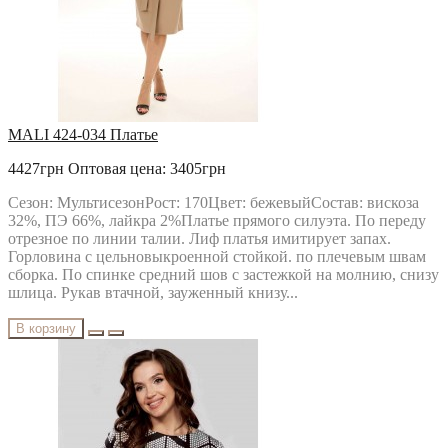
URS
VESNALETTO
VILENA FASHION
VITTORIA QUEEN
БелЭльСтиль
ОРХИДЕЯ
РАСПРОДАЖА
Твой Имидж
MALI 424-034 Платье
4427грн
Оптовая цена: 3405грн
Сезон: МультисезонРост: 170Цвет: бежевыйСостав: вискоза
32%, ПЭ 66%, лайкра 2%Платье прямого силуэта. По переду
отрезное по линии талии. Лиф платья имитирует запах.
Горловина с цельновыкроенной стойкой. по плечевым швам
сборка. По спинке средний шов с застежкой на молнию, снизу
шлица. Рукав втачной, зауженный книзу...
В корзину