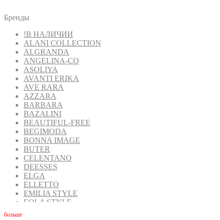
Бренды
!В НАЛИЧИИ
ALANI COLLECTION
ALGRANDA
ANGELINA-CO
ASOLIYA
AVANTI ERIKA
AVE RARA
AZZARA
BARBARA
BAZALINI
BEAUTIFUL-FREE
BEGIMODA
BONNA IMAGE
BUTER
CELENTANO
DEESSES
ELGA
ELLETTO
EMILIA STYLE
EOLA STYLE
FANTAZIA MOD
бoльше
FAVORINI