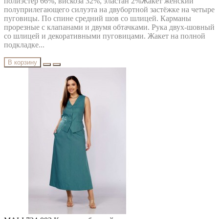
полиэстер 66%, вискоза 32%, эластан 2%Жакет женский
полуприлегающего силуэта на двубортной застёжке на четыре
пуговицы. По спине средний шов со шлицей. Карманы
прорезные с клапанами и двумя обтачками. Рука двух-шовный
со шлицей и декоративными пуговицами. Жакет на полной
подкладке...
В корзину