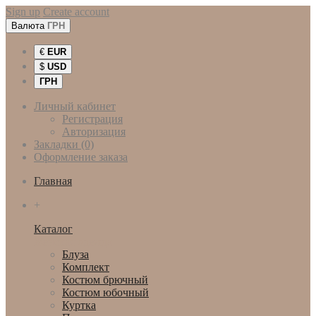
Sign up
Create account
Валюта
ГРН
€
EUR
$
USD
ГРН
Личный кабинет
Регистрация
Авторизация
Закладки (0)
Оформление заказа
Главная
+
Каталог
Женская одежда
Блуза
Комплект
Костюм брючный
Костюм юбочный
Куртка