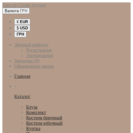
Sign up
Create account
Валюта
ГРН
€
EUR
$
USD
ГРН
Личный кабинет
Регистрация
Авторизация
Закладки (0)
Оформление заказа
Главная
+
Каталог
Женская одежда
Блуза
Комплект
Костюм брючный
Костюм юбочный
Куртка