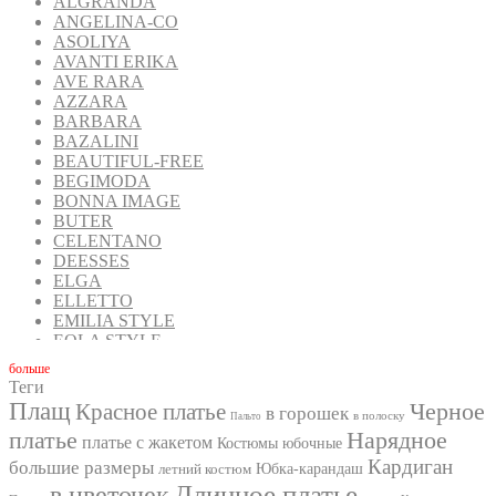
ALGRANDA
ANGELINA-CO
ASOLIYA
AVANTI ERIKA
AVE RARA
AZZARA
BARBARA
BAZALINI
BEAUTIFUL-FREE
BEGIMODA
BONNA IMAGE
BUTER
CELENTANO
DEESSES
ELGA
ELLETTO
EMILIA STYLE
EOLA STYLE
FANTAZIA MOD
бoльше
FAVORINI
Теги
FOXY FOX
Плащ
Черное
Красное платье
в горошек
в полоску
GIZART
Пальто
платье
Нарядное
GOLDEN VALLEY
платье с жакетом
Костюмы юбочные
INPOINT
Кардиган
большие размеры
летний костюм
Юбка-карандаш
IVA
Длинное платье
в цветочек