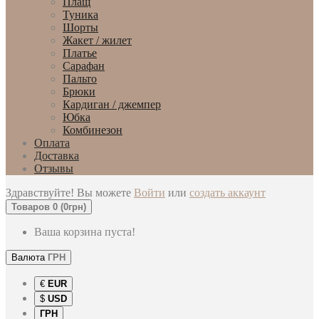
Плащ
Туника
Шорты
Жакет / жилет
Платье
Сарафан
Пальто
Брюки
Кардиган / джемпер
Юбка
Комбинезон
Оплата
Доставка
Отзывы
Здравствуйте! Вы можете
Войти
или
создать аккаунт
Товаров 0 (0грн)
Ваша корзина пуста!
Валюта
ГРН
€
EUR
$
USD
ГРН