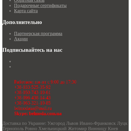
Обратная связь
MODA-URS
Подарочные сертификаты
MUBLIZ
Карта сайта
NEEDLE REVERTEX
NINELE
Дополнительно
NOVA LINE
ORHIDEYA LUX
PIRS
Партнерская программа
PRETTY
Акции
PUR PUR
RIVOLI
Подписывайтесь на нас
RUNELLA
SODA
SOLOMEYA LUX
Svetlana-Style
TAIER
TEFFI
Работаем: пн-пт с 9:00 до 17:30
TENSI
+38-033-525-35-92
test_producer
+38-050-743-10-61
TEZA
+38-096-438-14-43
URS
+38-063-321-10-85
VESNALETTO
belmodaua@mail.ru
VILENA FASHION
Skype: belmoda.com.ua
VITTORIA QUEEN
БелЭльСтиль
Доставка по Украине: Ужгород Львов Ивано-Франковск Луцк
ОРХИДЕЯ
Тернополь Ровно Хмельницкий Житомир Винницу Киев