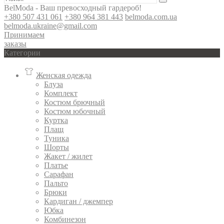
BelModa - Ваш превосходный гардероб!
+380 507 431 061
+380 964 381 443
belmoda.com.ua
belmoda.ukraine@gmail.com
Принимаем
заказы
Категории
Женская одежда
Блуза
Комплект
Костюм брючный
Костюм юбочный
Куртка
Плащ
Туника
Шорты
Жакет / жилет
Платье
Сарафан
Пальто
Брюки
Кардиган / джемпер
Юбка
Комбинезон