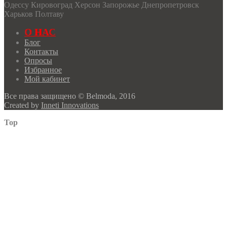
РАСПРОДАЖА
Одессу Кировоград Херсон Запорожье Днепропетровск
Твой Имидж
Харьков Полтаву
О НАС
Блог
Контакты
Опросы
Избранное
Мой кабинет
Все права защищено © Belmoda, 2016
Created by
Inneti Innovations
Top