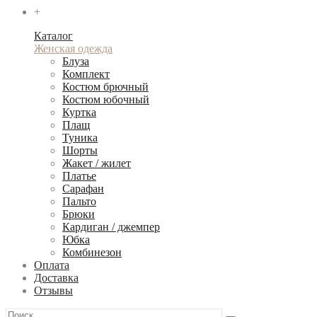
+
Каталог
Женская одежда
Блуза
Комплект
Костюм брючный
Костюм юбочный
Куртка
Плащ
Туника
Шорты
Жакет / жилет
Платье
Сарафан
Пальто
Брюки
Кардиган / джемпер
Юбка
Комбинезон
Оплата
Доставка
Отзывы