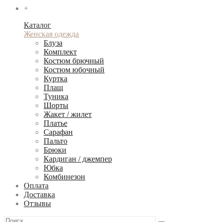
+
Каталог
Женская одежда
Блуза
Комплект
Костюм брючный
Костюм юбочный
Куртка
Плащ
Туника
Шорты
Жакет / жилет
Платье
Сарафан
Пальто
Брюки
Кардиган / джемпер
Юбка
Комбинезон
Оплата
Доставка
Отзывы