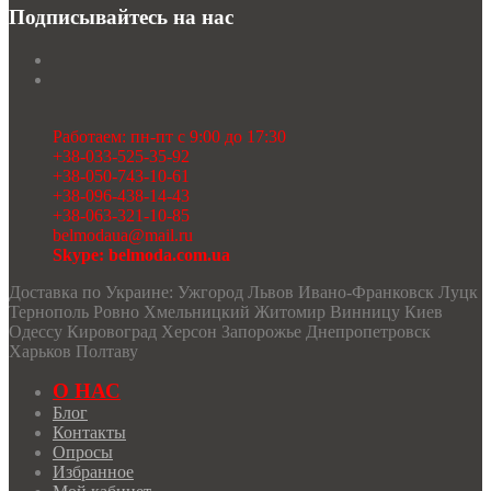
Подписывайтесь на нас
PUR PUR
RIVOLI
RUNELLA
SODA
SOLOMEYA LUX
Svetlana-Style
Работаем: пн-пт с 9:00 до 17:30
TAIER
+38-033-525-35-92
TEFFI
+38-050-743-10-61
TENSI
+38-096-438-14-43
test_producer
+38-063-321-10-85
TEZA
belmodaua@mail.ru
URS
Skype: belmoda.com.ua
VESNALETTO
VILENA FASHION
Доставка по Украине: Ужгород Львов Ивано-Франковск Луцк
VITTORIA QUEEN
Тернополь Ровно Хмельницкий Житомир Винницу Киев
БелЭльСтиль
Одессу Кировоград Херсон Запорожье Днепропетровск
ОРХИДЕЯ
Харьков Полтаву
РАСПРОДАЖА
Твой Имидж
О НАС
Блог
Контакты
Опросы
Избранное