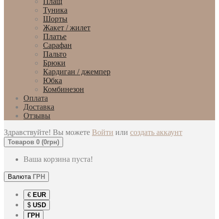
Плащ
Туника
Шорты
Жакет / жилет
Платье
Сарафан
Пальто
Брюки
Кардиган / джемпер
Юбка
Комбинезон
Оплата
Доставка
Отзывы
Здравствуйте! Вы можете
Войти
или
создать аккаунт
Товаров 0 (0грн)
Ваша корзина пуста!
Валюта
ГРН
€
EUR
$
USD
ГРН