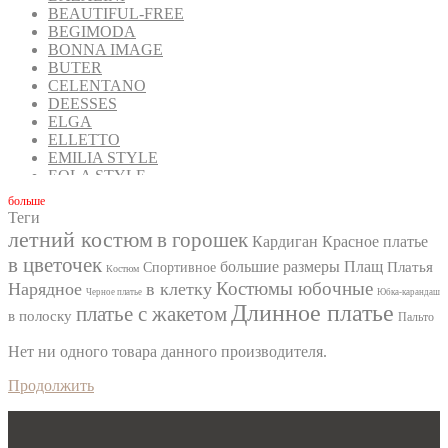
BEAUTIFUL-FREE
BEGIMODA
BONNA IMAGE
BUTER
CELENTANO
DEESSES
ELGA
ELLETTO
EMILIA STYLE
EOLA STYLE
FANTAZIA MOD
бoльше
FAVORINI
Теги
FOXY FOX
летний костюм
в горошек
Кардиган
Красное платье
GIZART
в цветочек
GOLDEN VALLEY
большие размеры
Плащ
Платья
Спортивное
Костюм
INPOINT
Костюмы юбочные
Нарядное
в клетку
Черное платье
Юбка-карандаш
IVA
Длинное платье
платье с жакетом
в полоску
Пальто
IVELTA PLUS
JURIMEX
Нет ни одного товара данного производителя.
KALORIS
LA KONA
Продолжить
LADIS LINE
LADY SECRET
LADY STYLE CLASSIC
LAKBI