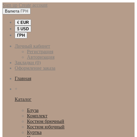
Sign up
Create account
Валюта
ГРН
€
EUR
$
USD
ГРН
Личный кабинет
Регистрация
Авторизация
Закладки (0)
Оформление заказа
Главная
+
Каталог
Женская одежда
Блуза
Комплект
Костюм брючный
Костюм юбочный
Куртка