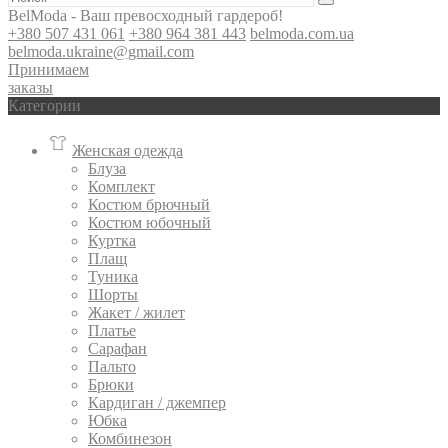
BelModa - Ваш превосходный гардероб!
+380 507 431 061
+380 964 381 443
belmoda.com.ua
belmoda.ukraine@gmail.com
Принимаем
заказы
Категории
Женская одежда
Блуза
Комплект
Костюм брючный
Костюм юбочный
Куртка
Плащ
Туника
Шорты
Жакет / жилет
Платье
Сарафан
Пальто
Брюки
Кардиган / джемпер
Юбка
Комбинезон