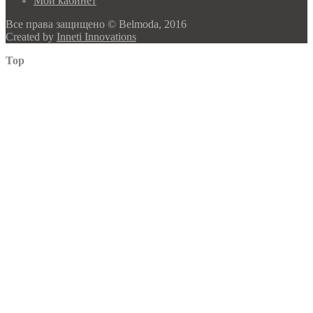
Мой кабинет
Все права защищено © Belmoda, 2016
Created by
Inneti Innovations
Top