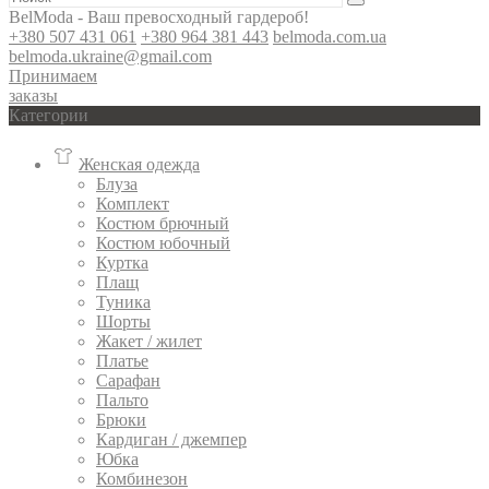
BelModa - Ваш превосходный гардероб!
+380 507 431 061
+380 964 381 443
belmoda.com.ua
belmoda.ukraine@gmail.com
Принимаем
заказы
Категории
Женская одежда
Блуза
Комплект
Костюм брючный
Костюм юбочный
Куртка
Плащ
Туника
Шорты
Жакет / жилет
Платье
Сарафан
Пальто
Брюки
Кардиган / джемпер
Юбка
Комбинезон