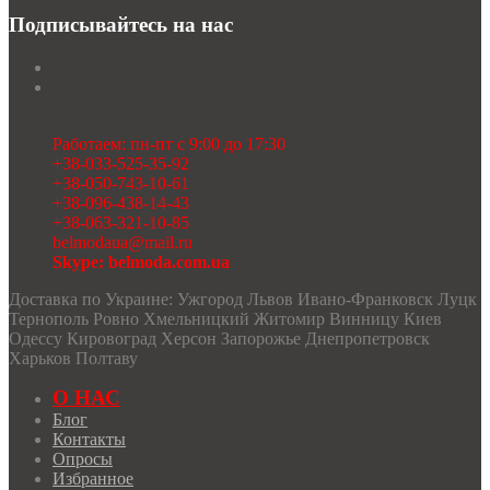
Подписывайтесь на нас
Работаем: пн-пт с 9:00 до 17:30
+38-033-525-35-92
+38-050-743-10-61
+38-096-438-14-43
+38-063-321-10-85
belmodaua@mail.ru
Skype: belmoda.com.ua
Доставка по Украине: Ужгород Львов Ивано-Франковск Луцк
Тернополь Ровно Хмельницкий Житомир Винницу Киев
Одессу Кировоград Херсон Запорожье Днепропетровск
Харьков Полтаву
О НАС
Блог
Контакты
Опросы
Избранное