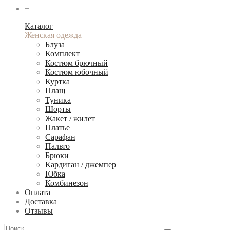
+
Каталог
Женская одежда
Блуза
Комплект
Костюм брючный
Костюм юбочный
Куртка
Плащ
Туника
Шорты
Жакет / жилет
Платье
Сарафан
Пальто
Брюки
Кардиган / джемпер
Юбка
Комбинезон
Оплата
Доставка
Отзывы