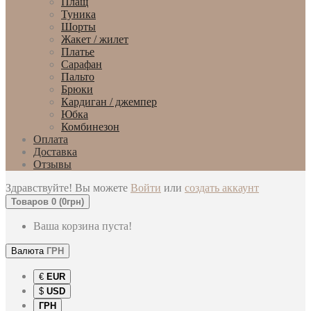
Плащ
Туника
Шорты
Жакет / жилет
Платье
Сарафан
Пальто
Брюки
Кардиган / джемпер
Юбка
Комбинезон
Оплата
Доставка
Отзывы
Здравствуйте! Вы можете
Войти
или
создать аккаунт
Товаров 0 (0грн)
Ваша корзина пуста!
Валюта
ГРН
€
EUR
$
USD
ГРН