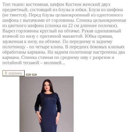
Тип ткани: костюмная, шифон Костюм женский двух
предметный, состоящий из блузы и юбки. Блуза из шифона
(не тянется). Перед блузы цельнокроенный из однотонного
шифона с вытачками от горловины. Спинка цельнокроенная
из цветного шифона (спинка на 22 см длиннее полочки).
Вырез горловины круглый на обтачке. Рукав одношовный
втачной по низу с притачной манжетой. Юбка прямая,
зауженная к низу, на обтачке. По переднему и заднему
полотнищу - по четыре клина. В передних боковых клиньях
обработаны карманы. На заднем полотнище настрочены два
кармана. Спинка стачная по среднему шву с разрезом и
потайной тесьмой – молнией...
В корзину