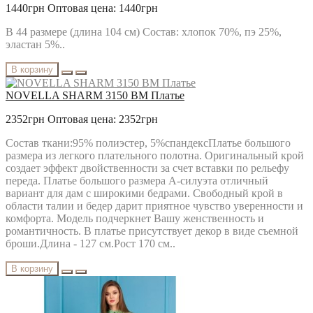
MODA-URS
1440грн
Оптовая цена: 1440грн
MUBLIZ
NEEDLE REVERTEX
В 44 размере (длина 104 см) Состав: хлопок 70%, пэ 25%,
NINELE
эластан 5%..
NOVA LINE
ORHIDEYA LUX
В корзину
PIRS
PRETTY
NOVELLA SHARM 3150 BM Платье
PUR PUR
RIVOLI
2352грн
Оптовая цена: 2352грн
RUNELLA
SODA
Состав ткани:95% полиэстер, 5%спандексПлатье большого
SOLOMEYA LUX
размера из легкого плательного полотна. Оригинальный крой
Svetlana-Style
создает эффект двойственности за счет вставки по рельефу
TAIER
переда. Платье большого размера А-силуэта отличный
TEFFI
вариант для дам с широкими бедрами. Свободный крой в
TENSI
области талии и бедер дарит приятное чувство уверенности и
test_producer
комфорта. Модель подчеркнет Вашу женственность и
TEZA
романтичность. В платье присутствует декор в виде съемной
URS
броши.Длина - 127 см.Рост 170 см..
VESNALETTO
VILENA FASHION
В корзину
VITTORIA QUEEN
БелЭльСтиль
ОРХИДЕЯ