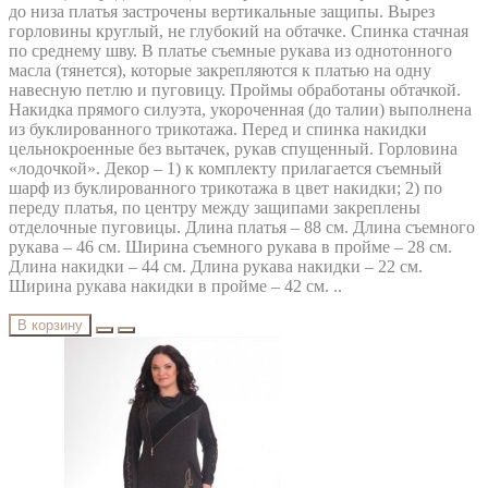
до низа платья застрочены вертикальные защипы. Вырез
горловины круглый, не глубокий на обтачке. Спинка стачная
по среднему шву. В платье съемные рукава из однотонного
масла (тянется), которые закрепляются к платью на одну
навесную петлю и пуговицу. Проймы обработаны обтачкой.
Накидка прямого силуэта, укороченная (до талии) выполнена
из буклированного трикотажа. Перед и спинка накидки
цельнокроенные без вытачек, рукав спущенный. Горловина
«лодочкой». Декор – 1) к комплекту прилагается съемный
шарф из буклированного трикотажа в цвет накидки; 2) по
переду платья, по центру между защипами закреплены
отделочные пуговицы. Длина платья – 88 см. Длина съемного
рукава – 46 см. Ширина съемного рукава в пройме – 28 см.
Длина накидки – 44 см. Длина рукава накидки – 22 см.
Ширина рукава накидки в пройме – 42 см. ..
В корзину