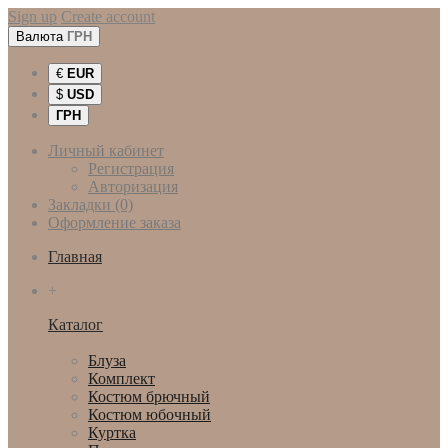
Sign up
Create account
Валюта
ГРН
€
EUR
$
USD
ГРН
Личный кабинет
Регистрация
Авторизация
Закладки (0)
Оформление заказа
Главная
+
Каталог
Женская одежда
Блуза
Комплект
Костюм брючный
Костюм юбочный
Куртка