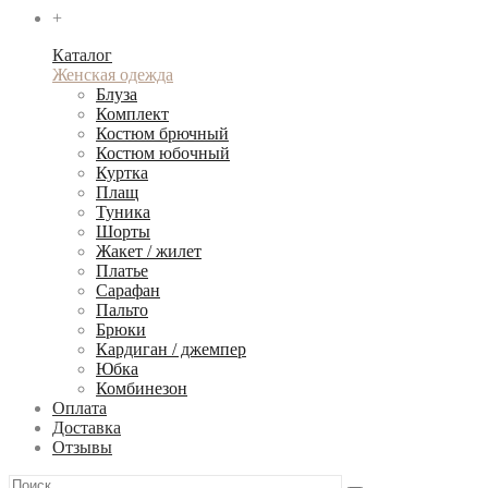
+
Каталог
Женская одежда
Блуза
Комплект
Костюм брючный
Костюм юбочный
Куртка
Плащ
Туника
Шорты
Жакет / жилет
Платье
Сарафан
Пальто
Брюки
Кардиган / джемпер
Юбка
Комбинезон
Оплата
Доставка
Отзывы