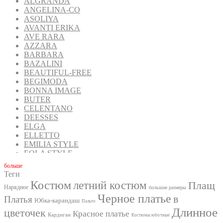
ALGRANDA
ANGELINA-CO
ASOLIYA
AVANTI ERIKA
AVE RARA
AZZARA
BARBARA
BAZALINI
BEAUTIFUL-FREE
BEGIMODA
BONNA IMAGE
BUTER
CELENTANO
DEESSES
ELGA
ELLETTO
EMILIA STYLE
EOLA STYLE
FANTAZIA MOD
бoльше
FAVORINI
Теги
FOXY FOX
Костюм
летний костюм
Плащ
Нарядное
GIZART
большие размеры
Черное платье
в
GOLDEN VALLEY
Платья
Юбка-карандаш
Пальто
INPOINT
Длинное
цветочек
Красное платье
IVA
Кардиган
Костюмы юбочные