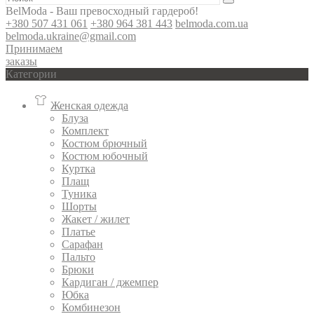
BelModa - Ваш превосходный гардероб!
+380 507 431 061
+380 964 381 443
belmoda.com.ua
belmoda.ukraine@gmail.com
Принимаем
заказы
Категории
Женская одежда
Блуза
Комплект
Костюм брючный
Костюм юбочный
Куртка
Плащ
Туника
Шорты
Жакет / жилет
Платье
Сарафан
Пальто
Брюки
Кардиган / джемпер
Юбка
Комбинезон