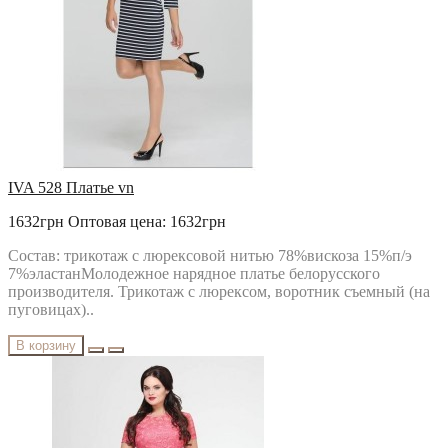
IVA 528 Платье vn
1632грн
Оптовая цена: 1632грн
Состав: трикотаж с люрексовой нитью 78%вискоза 15%п/э
7%эластанМолодежное нарядное платье белорусского
производителя. Трикотаж с люрексом, воротник съемный (на
пуговицах)..
В корзину