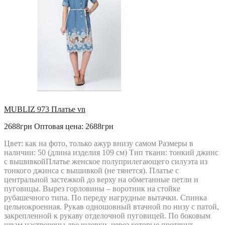
MUBLIZ 973 Платье vn
2688грн
Оптовая цена: 2688грн
Цвет: как на фото, только ажур внизу самом Размеры в
наличии: 50 (длина изделия 109 см) Тип ткани: тонкий джинс
с вышивкойПлатье женское полуприлегающего силуэта из
тонкого джинса с вышивкой (не тянется). Платье с
центральной застежкой до верху на обметанные петли и
пуговицы. Вырез горловины – воротник на стойке
рубашечного типа. По переду нагрудные вытачки. Спинка
цельнокроенная. Рукав одношовный втачной по низу с патой,
закрепленной к рукаву отделочной пуговицей. По боковым
швам настрочены две шлевки, через которые протянут