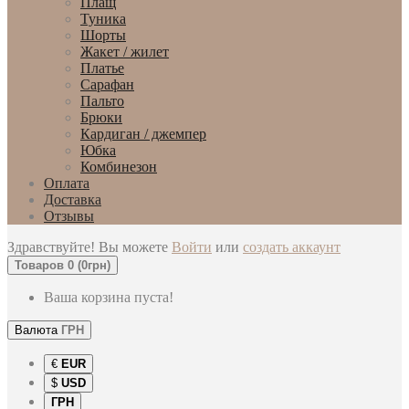
Плащ
Туника
Шорты
Жакет / жилет
Платье
Сарафан
Пальто
Брюки
Кардиган / джемпер
Юбка
Комбинезон
Оплата
Доставка
Отзывы
Здравствуйте! Вы можете
Войти
или
создать аккаунт
Товаров 0 (0грн)
Ваша корзина пуста!
Валюта
ГРН
€
EUR
$
USD
ГРН