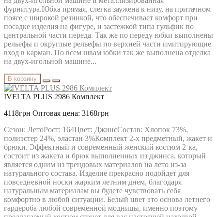
на двух-игольной машине и металлизированная
фурнитура.Юбка прямая, слегка заужена к низу, на притачном
поясе с широкой резинкой, что обеспечивает комфорт при
посадке изделия на фигуре, и застежкой типа гульфик по
центральной части переда. Так же по переду юбки выполнены
рельефы и округлые рельефы по верхней части имитирующие
вход в карман. По всем швам юбки так же выполнена отделка
на двух-игольной машине...
В корзину
IVELTA PLUS 2986 Комплект
4118грн
Оптовая цена: 3168грн
Сезон: ЛетоРост: 164Цвет: ДжинсСостав: Хлопок 73%,
полиэстер 24%, эластан 3%Комплект 2-х предметный, жакет и
брюки. Эффектный и современный женский костюм 2-ка,
состоит из жакета и брюк выполненных из джинса, который
является одним из трендовых материалов на лето из-за
натурального состава. Изделие прекрасно подойдет для
повседневной носки жарким летним днем, благодаря
натуральным материалам вы будете чувствовать себя
комфортно в любой ситуации. Белый цвет это основа летнего
гардероба любой современной модницы, именно поэтому
предлагаемый костюм станет для вас настоящей находкой.