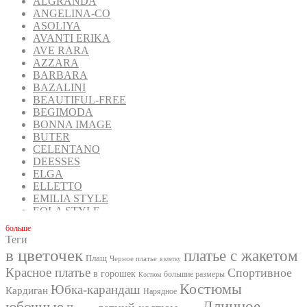
ALGRANDA
ANGELINA-CO
ASOLIYA
AVANTI ERIKA
AVE RARA
AZZARA
BARBARA
BAZALINI
BEAUTIFUL-FREE
BEGIMODA
BONNA IMAGE
BUTER
CELENTANO
DEESSES
ELGA
ELLETTO
EMILIA STYLE
EOLA STYLE
FANTAZIA MOD
бoльше
FAVORINI
Теги
FOXY FOX
в цветочек
платье с жакетом
Плащ
GIZART
Черное платье
в клетку
Красное платье
Спортивное
GOLDEN VALLEY
в горошек
большие размеры
Костюм
INPOINT
Костюмы
Юбка-карандаш
Кардиган
Нарядное
IVA
юбочные
Длинное