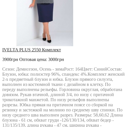
IVELTA PLUS 2550 Комплект
3900грн
Оптовая цена: 3000грн
Сезон: Демисезон, Осень - зимаРост: 164Цвет: СинийСостав:
Блузон, юбка: полиэстер 96%, спандекс 4%.Комплект женский
2-х предметный блузон и юбка. Блузон прямого силуэта,
выполнен из костюмной ткани с дизайном в клетку. По
переду выполнены рельефы. Горловина округлая, обработана
довязом. Рукав втачной, длиной 3/4, по низу с притачной
трикотажной манжетой. По низу рельефов выполнены
разрезы. Юбка прямая на притачном поясе со сборкой на
резинку и застежкой на молнию по среднему шву спинки. По
низу среднего шва выполнен разрез. Размеры: 58,60,62 Длина
блузона - 61 см, обхват груди -126/130/134, обхват бедер -
131/135/139, длина рукава - 47 см, ширина рукава -