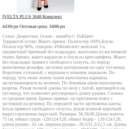
IVELTA PLUS 3648 Комплект
4430грн
Оптовая цена: 3408грн
Сезон: Демисезон, Осень - зимаРост: 164Цвет:
ТерракотаСостав: Жакет, брюки: Полиэстер 100%.Блуза:
Полиэстер 96%, спандекс 4%Комплект женский 3-х
предметный брючный без подкладки, выполнен из костюмной
ткани, брюки, жакет-кардиган и блуза из креп-шифона. Жакет
без подкладки прямого свободного силуэта, по переду
выполнены рельефы, застежка центральная на одну пуговицу.
Воротник отложной, с верхним и нижним лацканом. По
переду, чуть ниже линии талии выполнены карманы,
застегивающиеся на молнию. По боковым швам выполнены
разрезы. Рукав полной длины по низу с патой, крепящейся на
пуговицу, что позволяет регулировать длину рукава. Спинка
со средним швом. Брюки прямые, на притачном поясе с
застежкой на резинку. По передней части заутюжены канты.
Блуза прямого свободного силуэта, рукав втачной короткий,
вырез горловины округлый. Размеры: 56,58,60 Длина жакета-
75 см, обхват груди -120/124/128, обхват бедер - 120/124/128,
длина рукава - 61 см, ширина рукава - 20,5/21,5/22,5 см. Длина