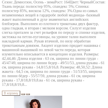
Сезон: Демисезон, Осень - зимаРост: 164Цвет: ЧерныйСостав:
Ткань переда: полиэстер 95%, спандекс 5%; Спинка:
полиэстер 85%, вискоза 12%, спандекс 3%.Одна из самых
незаменимых вещей в гардеробе любой модницы- базовый
жакет выполненный в духе знаменитых английских
блейзеров. Выполнен из плотного трикотажа двух фактур,
одна гладкая, и вторая с мелким ворсом. Силуэт изделия
слегка притален за счет рельефов по переду и спинке изделия,
застежка на петли-пуговицы, на уровне талии выполнен
накладной карман. Рукав втачной, по низу обработан
трикотажным довязом. Акцент изделию придает нашивка с
машинной вышивкой по левой части переда, которая
изумительно вписывается в концепцию изделия. Размеры:
42,44,46: Длина изделия - 63 см, ширина по линии груди -
45/47/49, ширина по линии бедер - 49/51/53, длина рукава - 61
см, ширина рукава - 14,8/15,8/16,8. Размеры: 48,50,52: Длина
жакета - 64,5 см, ширина по линии груди - 51/53/55, ширина
по линии бёдер - 55/57/59, длина рукава - 61 см, ширина
рукава - 17,8/18,8/19,8.ва - 61 см, ширина рукава -
17,8/18,8/19,8...
В корзину