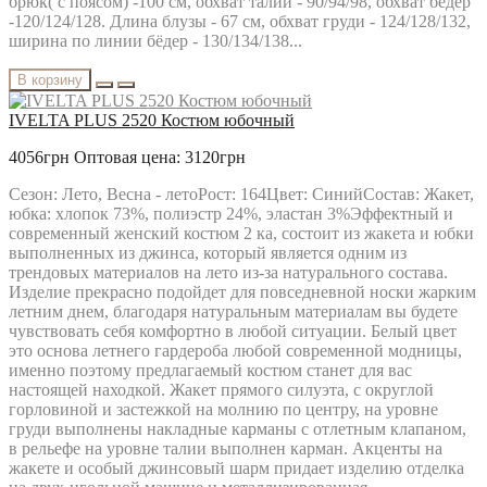
брюк( с поясом) -100 см, обхват талии - 90/94/98, обхват бёдер
-120/124/128. Длина блузы - 67 см, обхват груди - 124/128/132,
ширина по линии бёдер - 130/134/138...
В корзину
IVELTA PLUS 2520 Костюм юбочный
4056грн
Оптовая цена: 3120грн
Сезон: Лето, Весна - летоРост: 164Цвет: СинийСостав: Жакет,
юбка: хлопок 73%, полиэстр 24%, эластан 3%Эффектный и
современный женский костюм 2 ка, состоит из жакета и юбки
выполненных из джинса, который является одним из
трендовых материалов на лето из-за натурального состава.
Изделие прекрасно подойдет для повседневной носки жарким
летним днем, благодаря натуральным материалам вы будете
чувствовать себя комфортно в любой ситуации. Белый цвет
это основа летнего гардероба любой современной модницы,
именно поэтому предлагаемый костюм станет для вас
настоящей находкой. Жакет прямого силуэта, с округлой
горловиной и застежкой на молнию по центру, на уровне
груди выполнены накладные карманы с отлетным клапаном,
в рельефе на уровне талии выполнен карман. Акценты на
жакете и особый джинсовый шарм придает изделию отделка