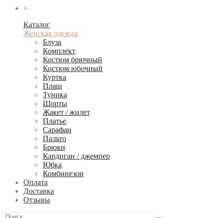
+
Каталог
Женская одежда
Блуза
Комплект
Костюм брючный
Костюм юбочный
Куртка
Плащ
Туника
Шорты
Жакет / жилет
Платье
Сарафан
Пальто
Брюки
Кардиган / джемпер
Юбка
Комбинезон
Оплата
Доставка
Отзывы