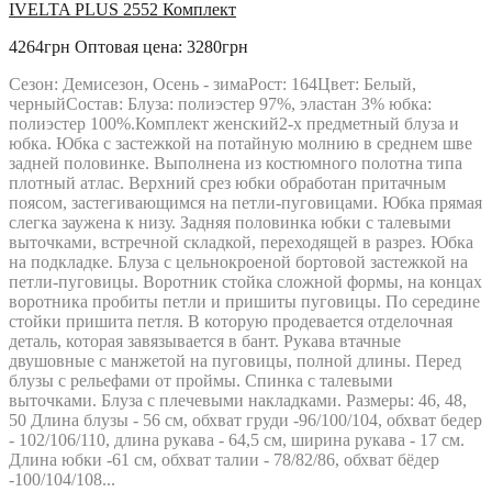
IVELTA PLUS 2552 Комплект
4264грн
Оптовая цена: 3280грн
Сезон: Демисезон, Осень - зимаРост: 164Цвет: Белый,
черныйСостав: Блуза: полиэстер 97%, эластан 3% юбка:
полиэстер 100%.Комплект женский2-х предметный блуза и
юбка. Юбка с застежкой на потайную молнию в среднем шве
задней половинке. Выполнена из костюмного полотна типа
плотный атлас. Верхний срез юбки обработан притачным
поясом, застегивающимся на петли-пуговицами. Юбка прямая
слегка заужена к низу. Задняя половинка юбки с талевыми
выточками, встречной складкой, переходящей в разрез. Юбка
на подкладке. Блуза с цельнокроеной бортовой застежкой на
петли-пуговицы. Воротник стойка сложной формы, на концах
воротника пробиты петли и пришиты пуговицы. По середине
стойки пришита петля. В которую продевается отделочная
деталь, которая завязывается в бант. Рукава втачные
двушовные с манжетой на пуговицы, полной длины. Перед
блузы с рельефами от проймы. Спинка с талевыми
выточками. Блуза с плечевыми накладками. Размеры: 46, 48,
50 Длина блузы - 56 см, обхват груди -96/100/104, обхват бедер
- 102/106/110, длина рукава - 64,5 см, ширина рукава - 17 см.
Длина юбки -61 см, обхват талии - 78/82/86, обхват бёдер
-100/104/108...