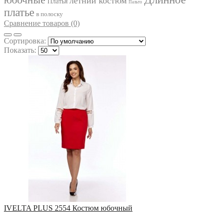
летний костюм
IVELTA PLUS
Платья
Пальто
платье
JURIMEX
в полоску
KALORIS
Сравнение товаров (0)
LA KONA
LADIS LINE
Сортировка:
LADY SECRET
Показать:
LADY STYLE CLASSIC
LAKBI
LE RINA
LENATA
LILIANA
LINIA_L
LIONA STYLE
LISSANA
LOKKA
LOKKA
LUCKY FOX
LYUSHE
MAGIA MODY
MALI
MAX
MIA MODA
MICHEL STYLE
MICHEL-CHIC
IVELTA PLUS 2554 Костюм юбочный
MIRA-FASHION