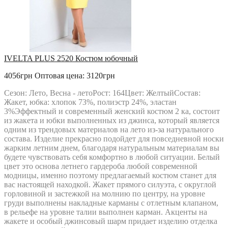
IVELTA PLUS 2520 Костюм юбочный
4056грн
Оптовая цена: 3120грн
Сезон: Лето, Весна - летоРост: 164Цвет: ЖелтыйСостав:
Жакет, юбка: хлопок 73%, полиэстр 24%, эластан
3%Эффектный и современный женский костюм 2 ка, состоит
из жакета и юбки выполненных из джинса, который является
одним из трендовых материалов на лето из-за натурального
состава. Изделие прекрасно подойдет для повседневной носки
жарким летним днем, благодаря натуральным материалам вы
будете чувствовать себя комфортно в любой ситуации. Белый
цвет это основа летнего гардероба любой современной
модницы, именно поэтому предлагаемый костюм станет для
вас настоящей находкой. Жакет прямого силуэта, с округлой
горловиной и застежкой на молнию по центру, на уровне
груди выполнены накладные карманы с отлетным клапаном,
в рельефе на уровне талии выполнен карман. Акценты на
жакете и особый джинсовый шарм придает изделию отделка