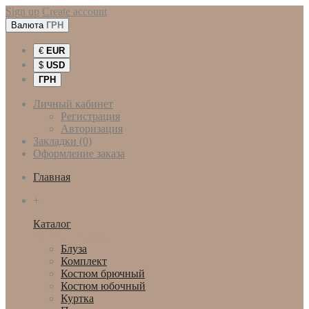
Sign up
Create account
Валюта
ГРН
€
EUR
$
USD
ГРН
Личный кабинет
Регистрация
Авторизация
Закладки (0)
Оформление заказа
Главная
+
Каталог
Женская одежда
Блуза
Комплект
Костюм брючный
Костюм юбочный
Куртка