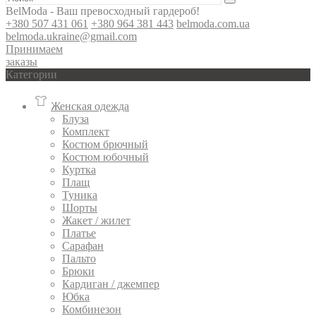
BelModa - Ваш превосходный гардероб!
+380 507 431 061
+380 964 381 443
belmoda.com.ua
belmoda.ukraine@gmail.com
Принимаем
заказы
Категории
Женская одежда
Блуза
Комплект
Костюм брючный
Костюм юбочный
Куртка
Плащ
Туника
Шорты
Жакет / жилет
Платье
Сарафан
Пальто
Брюки
Кардиган / джемпер
Юбка
Комбинезон