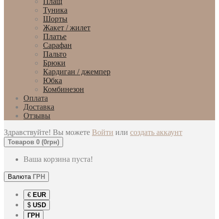
Плащ
Туника
Шорты
Жакет / жилет
Платье
Сарафан
Пальто
Брюки
Кардиган / джемпер
Юбка
Комбинезон
Оплата
Доставка
Отзывы
Здравствуйте! Вы можете
Войти
или
создать аккаунт
Товаров 0 (0грн)
Ваша корзина пуста!
Валюта
ГРН
€
EUR
$
USD
ГРН