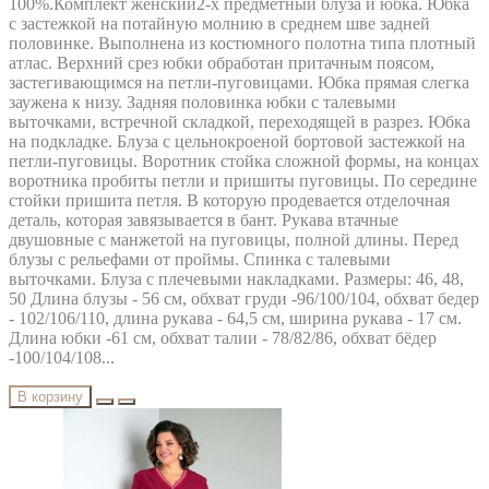
100%.Комплект женский2-х предметный блуза и юбка. Юбка
с застежкой на потайную молнию в среднем шве задней
половинке. Выполнена из костюмного полотна типа плотный
атлас. Верхний срез юбки обработан притачным поясом,
застегивающимся на петли-пуговицами. Юбка прямая слегка
заужена к низу. Задняя половинка юбки с талевыми
выточками, встречной складкой, переходящей в разрез. Юбка
на подкладке. Блуза с цельнокроеной бортовой застежкой на
петли-пуговицы. Воротник стойка сложной формы, на концах
воротника пробиты петли и пришиты пуговицы. По середине
стойки пришита петля. В которую продевается отделочная
деталь, которая завязывается в бант. Рукава втачные
двушовные с манжетой на пуговицы, полной длины. Перед
блузы с рельефами от проймы. Спинка с талевыми
выточками. Блуза с плечевыми накладками. Размеры: 46, 48,
50 Длина блузы - 56 см, обхват груди -96/100/104, обхват бедер
- 102/106/110, длина рукава - 64,5 см, ширина рукава - 17 см.
Длина юбки -61 см, обхват талии - 78/82/86, обхват бёдер
-100/104/108...
В корзину