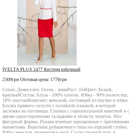
IVELTA PLUS 2477 Костюм юбочный
2309грн
Оптовая цена: 1776грн
Сезон: Демисезон, Осень - зимаРост: 164Цвет: Белый,
красныйСостав: Блуза - 100% хлопок. Юбка - 90% полиэстер,
10% эластанКомплект женский, состоящий из блузки и юбки.
Блузка прямого силуэта с потайной планкой, в которой
застежка на пуговицы. Спинка с горизонтальной кокеткой и с
двумя односторонними складками в области лопаток. Низ
фигурной формы. Рукава втачные одношовные с притачными
манжетами. Воротник рубашечного типа на отрезной стойке.
Юбка женская, зауженная к низу. Сзади средний шов, в