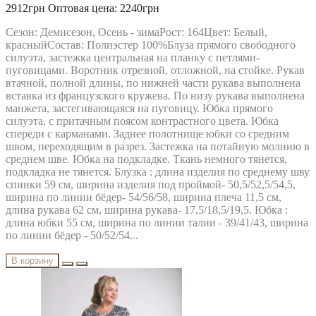
MODA-URS
2912грн
Оптовая цена: 2240грн
MUBLIZ
NEEDLE REVERTEX
Сезон: Демисезон, Осень - зимаРост: 164Цвет: Белый,
NINELE
красныйСостав: Полиэстер 100%Блуза прямого свободного
NOVA LINE
силуэта, застежка центральная на планку с петлями-
ORHIDEYA LUX
пуговицами. Воротник отрезной, отложной, на стойке. Рукав
PIRS
втачной, полной длины, по нижней части рукава выполнена
PRETTY
вставка из французского кружева. По низу рукава выполнена
PUR PUR
манжета, застегивающаяся на пуговицу. Юбка прямого
RIVOLI
силуэта, с притачным поясом контрастного цвета. Юбка
RUNELLA
спереди с карманами. Заднее полотнище юбки со средним
SODA
швом, переходящим в разрез. Застежка на потайную молнию в
SOLOMEYA LUX
среднем шве. Юбка на подкладке. Ткань немного тянется,
Svetlana-Style
подкладка не тянется. Блузка : длина изделия по среднему шву
TAIER
спинки 59 см, ширина изделия под проймой- 50,5/52,5/54,5,
TEFFI
ширина по линии бёдер- 54/56/58, ширина плеча 11,5 см,
TENSI
длина рукава 62 см, ширина рукава- 17,5/18,5/19,5. Юбка :
test_producer
длина юбки 55 см, ширина по линии талии - 39/41/43, ширина
TEZA
по линии бёдер - 50/52/54...
URS
VESNALETTO
В корзину
VILENA FASHION
VITTORIA QUEEN
БелЭльСтиль
ОРХИДЕЯ