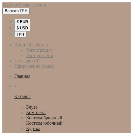
Sign up
Create account
Валюта
ГРН
€
EUR
$
USD
ГРН
Личный кабинет
Регистрация
Авторизация
Закладки (0)
Оформление заказа
Главная
+
Каталог
Женская одежда
Блуза
Комплект
Костюм брючный
Костюм юбочный
Куртка