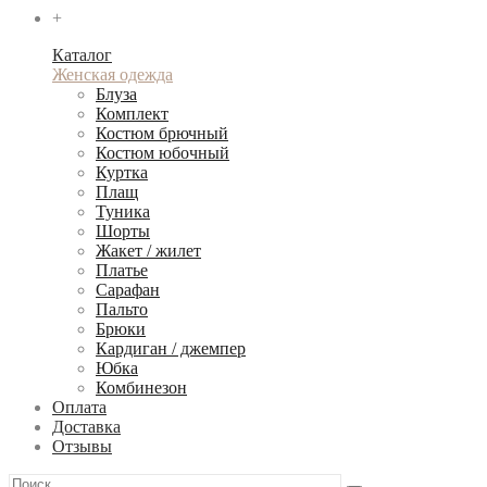
+
Каталог
Женская одежда
Блуза
Комплект
Костюм брючный
Костюм юбочный
Куртка
Плащ
Туника
Шорты
Жакет / жилет
Платье
Сарафан
Пальто
Брюки
Кардиган / джемпер
Юбка
Комбинезон
Оплата
Доставка
Отзывы