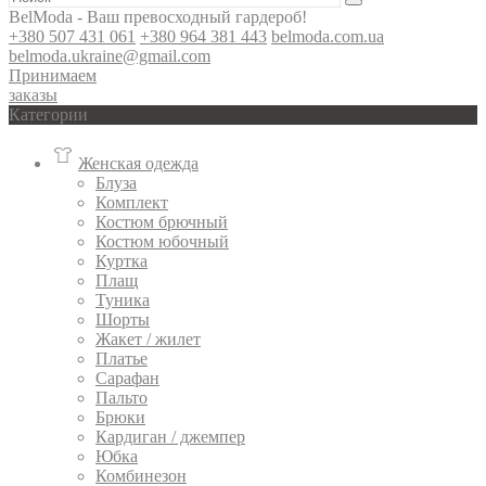
BelModa - Ваш превосходный гардероб!
+380 507 431 061
+380 964 381 443
belmoda.com.ua
belmoda.ukraine@gmail.com
Принимаем
заказы
Категории
Женская одежда
Блуза
Комплект
Костюм брючный
Костюм юбочный
Куртка
Плащ
Туника
Шорты
Жакет / жилет
Платье
Сарафан
Пальто
Брюки
Кардиган / джемпер
Юбка
Комбинезон