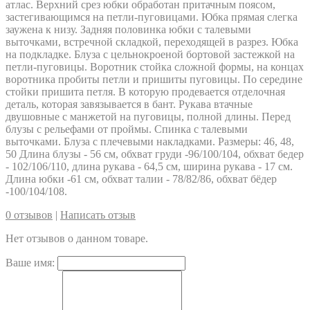
атлас. Верхний срез юбки обработан притачным поясом,
застегивающимся на петли-пуговицами. Юбка прямая слегка
заужена к низу. Задняя половинка юбки с талевыми
выточками, встречной складкой, переходящей в разрез. Юбка
на подкладке. Блуза с цельнокроеной бортовой застежкой на
петли-пуговицы. Воротник стойка сложной формы, на концах
воротника пробиты петли и пришиты пуговицы. По середине
стойки пришита петля. В которую продевается отделочная
деталь, которая завязывается в бант. Рукава втачные
двушовные с манжетой на пуговицы, полной длины. Перед
блузы с рельефами от проймы. Спинка с талевыми
выточками. Блуза с плечевыми накладками. Размеры: 46, 48,
50 Длина блузы - 56 см, обхват груди -96/100/104, обхват бедер
- 102/106/110, длина рукава - 64,5 см, ширина рукава - 17 см.
Длина юбки -61 см, обхват талии - 78/82/86, обхват бёдер
-100/104/108.
0 отзывов
|
Написать отзыв
Нет отзывов о данном товаре.
Ваше имя: