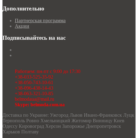
Дополнительно
Партнерская программа
Акции
Подписывайтесь на нас
Работаем: пн-пт с 9:00 до 17:30
+38-033-525-35-92
+38-050-743-10-61
+38-096-438-14-43
+38-063-321-10-85
belmodaua@mail.ru
Skype: belmoda.com.ua
Доставка по Украине: Ужгород Львов Ивано-Франковск Луцк
Тернополь Ровно Хмельницкий Житомир Винницу Киев
Одессу Кировоград Херсон Запорожье Днепропетровск
Харьков Полтаву