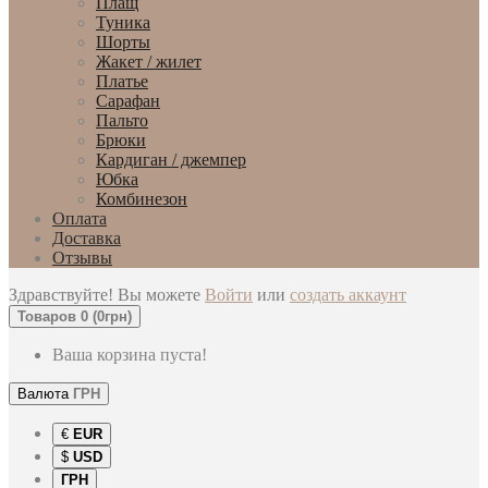
Плащ
Туника
Шорты
Жакет / жилет
Платье
Сарафан
Пальто
Брюки
Кардиган / джемпер
Юбка
Комбинезон
Оплата
Доставка
Отзывы
Здравствуйте! Вы можете
Войти
или
создать аккаунт
Товаров 0 (0грн)
Ваша корзина пуста!
Валюта
ГРН
€
EUR
$
USD
ГРН