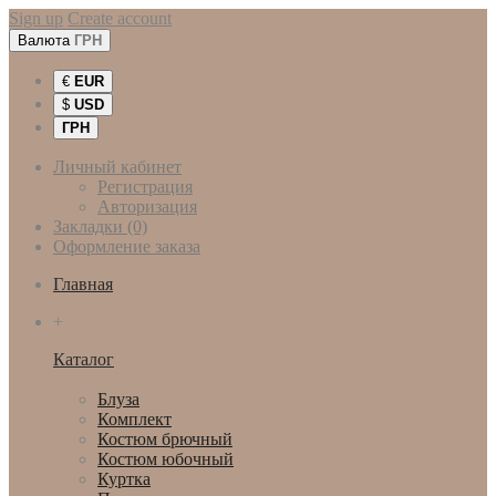
Sign up
Create account
Валюта
ГРН
€
EUR
$
USD
ГРН
Личный кабинет
Регистрация
Авторизация
Закладки (0)
Оформление заказа
Главная
+
Каталог
Женская одежда
Блуза
Комплект
Костюм брючный
Костюм юбочный
Куртка