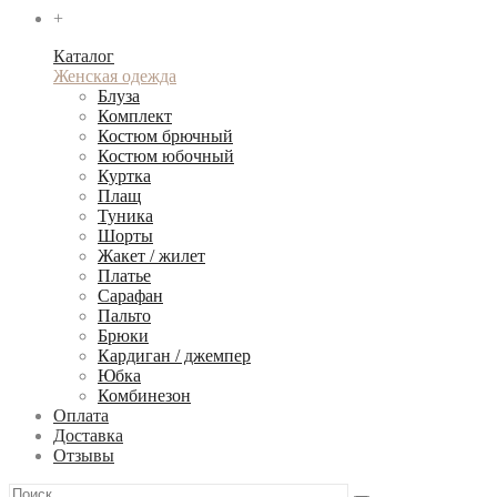
+
Каталог
Женская одежда
Блуза
Комплект
Костюм брючный
Костюм юбочный
Куртка
Плащ
Туника
Шорты
Жакет / жилет
Платье
Сарафан
Пальто
Брюки
Кардиган / джемпер
Юбка
Комбинезон
Оплата
Доставка
Отзывы