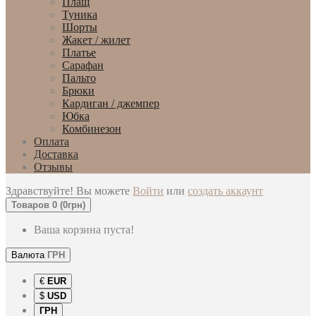
Плащ
Туника
Шорты
Жакет / жилет
Платье
Сарафан
Пальто
Брюки
Кардиган / джемпер
Юбка
Комбинезон
Оплата
Доставка
Отзывы
Здравствуйте! Вы можете
Войти
или
создать аккаунт
Товаров 0 (0грн)
Ваша корзина пуста!
Валюта
ГРН
€
EUR
$
USD
ГРН