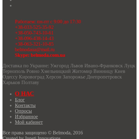
Работаем: пн-пт с 9:00 до 17:30
+38-033-525-35-92
+38-050-743-10-61
+38-096-438-14-43
+38-063-321-10-85
belmodaua@mail.ru
Skype: belmoda.com.ua
Доставка по Украине: Ужгород Львов Ивано-Франковск Луцк
Тернополь Ровно Хмельницкий Житомир Винницу Киев
Одессу Кировоград Херсон Запорожье Днепропетровск
Харьков Полтаву
О НАС
Блог
Контакты
Опросы
Избранное
Мой кабинет
Все права защищено © Belmoda, 2016
Created by
Inneti Innovations