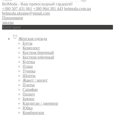
BelModa - Ваш превосходный гардероб!
+380 507 431 061
+380 964 381 443
belmoda.com.ua
belmoda.ukraine@gmail.com
Принимаем
заказы
Категории
Женская одежда
Блуза
Комплект
Костюм брючный
Костюм юбочный
Куртка
Плащ
Туника
Шорты
Жакет / жилет
Платье
Сарафан
Пальто
Брюки
Кардиган / джемпер
Юбка
Комбинезон