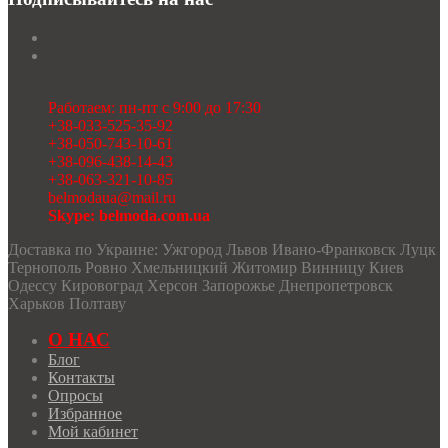
Работаем: пн-пт с 9:00 до 17:30
+38-033-525-35-92
+38-050-743-10-61
+38-096-438-14-43
+38-063-321-10-85
belmodaua@mail.ru
Skype: belmoda.com.ua
Доставка по Украине: Ужгород Львов Ивано-Франковск Луцк
Тернополь Ровно Хмельницкий Житомир Винницу Киев
Одессу Кировоград Херсон Запорожье Днепропетровск
Харьков Полтаву
О НАС
Блог
Контакты
Опросы
Избранное
Мой кабинет