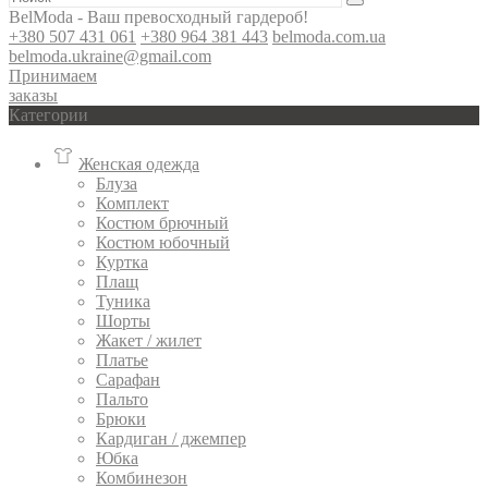
BelModa - Ваш превосходный гардероб!
+380 507 431 061
+380 964 381 443
belmoda.com.ua
belmoda.ukraine@gmail.com
Принимаем
заказы
Категории
Женская одежда
Блуза
Комплект
Костюм брючный
Костюм юбочный
Куртка
Плащ
Туника
Шорты
Жакет / жилет
Платье
Сарафан
Пальто
Брюки
Кардиган / джемпер
Юбка
Комбинезон