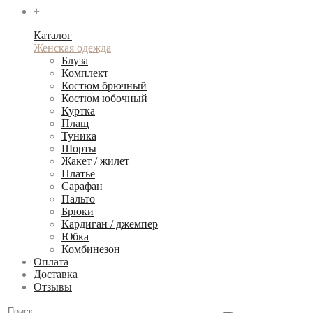
+
Каталог
Женская одежда
Блуза
Комплект
Костюм брючный
Костюм юбочный
Куртка
Плащ
Туника
Шорты
Жакет / жилет
Платье
Сарафан
Пальто
Брюки
Кардиган / джемпер
Юбка
Комбинезон
Оплата
Доставка
Отзывы