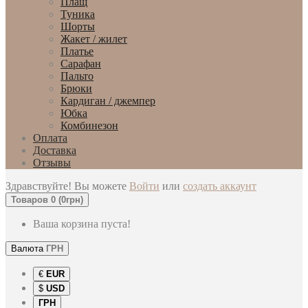
Плащ
Туника
Шорты
Жакет / жилет
Платье
Сарафан
Пальто
Брюки
Кардиган / джемпер
Юбка
Комбинезон
Оплата
Доставка
Отзывы
Здравствуйте! Вы можете
Войти
или
создать аккаунт
Товаров 0 (0грн)
Ваша корзина пуста!
Валюта
ГРН
€
EUR
$
USD
ГРН