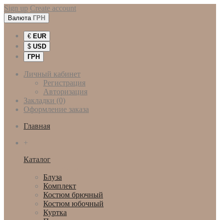
Sign up
Create account
Валюта
ГРН
€
EUR
$
USD
ГРН
Личный кабинет
Регистрация
Авторизация
Закладки (0)
Оформление заказа
Главная
+
Каталог
Женская одежда
Блуза
Комплект
Костюм брючный
Костюм юбочный
Куртка