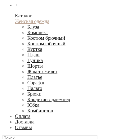
+
Каталог
Женская одежда
Блуза
Комплект
Костюм брючный
Костюм юбочный
Куртка
Плащ
Туника
Шорты
Жакет / жилет
Платье
Сарафан
Пальто
Брюки
Кардиган / джемпер
Юбка
Комбинезон
Оплата
Доставка
Отзывы