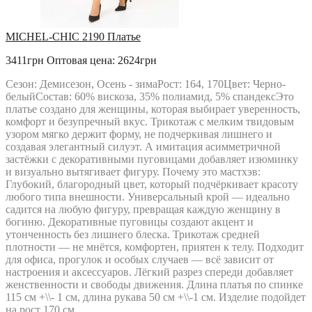
MICHEL-CHIC 2190 Платье
3411грн
Оптовая цена: 2624грн
Сезон: Демисезон, Осень - зимаРост: 164, 170Цвет: Черно-
белыйСостав: 60% вискоза, 35% полиамид, 5% спандексЭто
платье создано для женщины, которая выбирает уверенность,
комфорт и безупречный вкус. Трикотаж с мелким твидовым
узором мягко держит форму, не подчеркивая лишнего и
создавая элегантный силуэт. А имитация асимметричной
застёжки с декоративными пуговицами добавляет изюминку
и визуально вытягивает фигуру. Почему это мастхэв:
Глубокий, благородный цвет, который подчёркивает красоту
любого типа внешности. Универсальный крой — идеально
садится на любую фигуру, превращая каждую женщину в
богиню. Декоративные пуговицы создают акцент и
утонченность без лишнего блеска. Трикотаж средней
плотности — не мнётся, комфортен, приятен к телу. Подходит
для офиса, прогулок и особых случаев — всё зависит от
настроения и аксессуаров. Лёгкий разрез спереди добавляет
женственности и свободы движения. Длина платья по спинке
115 см +\\- 1 см, длина рукава 50 см +\\-1 см. Изделие подойдет
на рост 170 см...