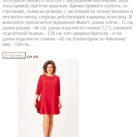
полуприлегающего силуэта, с нагрудными вытачками, верх
топа прямой, бретели широкие. Брюки прямого силуэта, со
стрелками, талия на резинке, с застежкой на тесьму-молнию и
петлю/пуговицу, спереди действующие карманы-хулиганы. В
комплекте прилагается украшение Жакет: длина плеча - 11 см,
длина рукава - 46 см, длина изделия по спинке 57,5, снижней
отделочной тканью - 128 см; топ: ширина брители - 4 см,
длина изделия по спинке - 42 см; Блина брюк по боковому
шву - 104 см..
В корзину