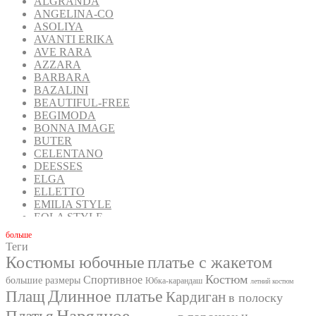
ALGRANDA
ANGELINA-CO
ASOLIYA
AVANTI ERIKA
AVE RARA
AZZARA
BARBARA
BAZALINI
BEAUTIFUL-FREE
BEGIMODA
BONNA IMAGE
BUTER
CELENTANO
DEESSES
ELGA
ELLETTO
EMILIA STYLE
EOLA STYLE
FANTAZIA MOD
бoльше
FAVORINI
Теги
FOXY FOX
Костюмы юбочные
платье с жакетом
GIZART
Костюм
Спортивное
GOLDEN VALLEY
большие размеры
Юбка-карандаш
летний костюм
INPOINT
Длинное платье
Плащ
Кардиган
в полоску
IVA
Нарядное