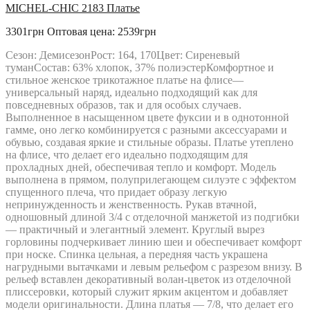
MICHEL-CHIC 2183 Платье
3301грн
Оптовая цена: 2539грн
Сезон: ДемисезонРост: 164, 170Цвет: Сиреневый
туманСостав: 63% хлопок, 37% полиэстерКомфортное и
стильное женское трикотажное платье на флисе—
универсальный наряд, идеально подходящий как для
повседневных образов, так и для особых случаев.
Выполненное в насыщенном цвете фуксии и в однотонной
гамме, оно легко комбинируется с разными аксессуарами и
обувью, создавая яркие и стильные образы. Платье утеплено
на флисе, что делает его идеально подходящим для
прохладных дней, обеспечивая тепло и комфорт. Модель
выполнена в прямом, полуприлегающем силуэте с эффектом
спущенного плеча, что придает образу легкую
непринужденность и женственность. Рукав втачной,
одношовный длиной 3/4 с отделочной манжетой из подгибки
— практичный и элегантный элемент. Круглый вырез
горловины подчеркивает линию шеи и обеспечивает комфорт
при носке. Спинка цельная, а передняя часть украшена
нагрудными вытачками и левым рельефом с разрезом внизу. В
рельеф вставлен декоративный волан-цветок из отделочной
плиссеровки, который служит ярким акцентом и добавляет
модели оригинальности. Длина платья — 7/8, что делает его