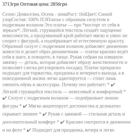
MODA-URS
3713грн
Оптовая цена: 2856грн
MUBLIZ
NEEDLE REVERTEX
Сезон: Демисезон, Осень - зимаРост: 164Цвет: Синий
NINELE
узорСостав: 100% ПЭПлатье с образным силуэтом и
NOVA LINE
подрезным воланом Это платье — про *восторг от себя в
ORHIDEYA LUX
зеркале*. Лёгкий, струящийся текстиль создаёт ощущение
PIRS
невесомости, а продуманный крой работает мягко и умно: не
PRETTY
спорит с фигурой, а подчёркивает её естественную красоту.
PUR PUR
Образный силуэт с подрезным воланом добавляет движению
RIVOLI
живости и делает образ динамичным — платье красиво ведёт
RUNELLA
себя в шаге, в повороте, в танце. Рукав собран на изящную
SODA
завязку — деталь, которая добавляет образу женственности и
SOLOMEYA LUX
позволяет слегка регулировать посадку. Платье прекрасно
Svetlana-Style
подходит для торжества, праздника и вечернего выхода, а в
TAIER
повседневной жизни легко адаптируется — стоит лишь
TEFFI
сменить обувь и аксессуары. Почему оно работает: * ✔️
TENSI
Лёгкий струящийся текстиль — невесомый и комфортный *
test_producer
✔️ Силуэт с подрезным воланом — подчёркивает линию
TEZA
URS
фигуры * ✔️ Мягко акцентирует достоинства и деликатно
VESNALETTO
скрывает лишнее * ✔️ Рукав с завязкой — стильная деталь и
VILENA FASHION
VITTORIA QUEEN
дополнительный комфорт * ✔️ Красиво смотрится в движении
БелЭльСтиль
и на фото * ✔️ Подходит для праздника, вечера и легко
ОРХИДЕЯ