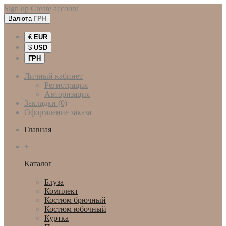
Sign up
Create account
Валюта
ГРН
€
EUR
$
USD
ГРН
Личный кабинет
Регистрация
Авторизация
Закладки (0)
Оформление заказа
Главная
+
Каталог
Женская одежда
Блуза
Комплект
Костюм брючный
Костюм юбочный
Куртка