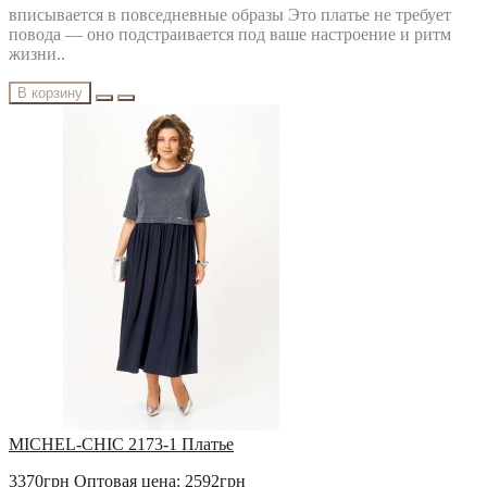
РАСПРОДАЖА
вписывается в повседневные образы Это платье не требует
Твой Имидж
повода — оно подстраивается под ваше настроение и ритм
жизни..
В корзину
MICHEL-CHIC 2173-1 Платье
3370грн
Оптовая цена: 2592грн