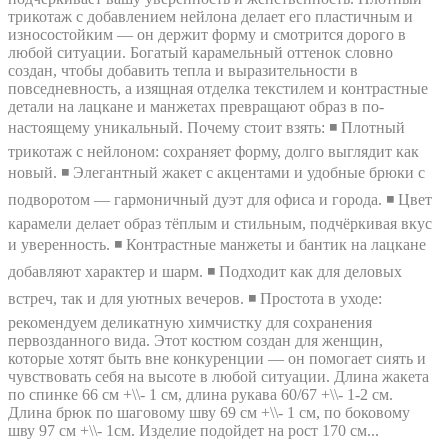
трикотаж с добавлением нейлона делает его пластичным и
износостойким — он держит форму и смотрится дорого в
любой ситуации. Богатый карамельный оттенок словно
создан, чтобы добавить тепла и выразительности в
повседневность, а изящная отделка текстилем и контрастные
детали на лацкане и манжетах превращают образ в по-
настоящему уникальный. Почему стоит взять: ◾ Плотный
трикотаж с нейлоном: сохраняет форму, долго выглядит как
новый. ◾ Элегантный жакет с акцентами и удобные брюки с
подворотом — гармоничный дуэт для офиса и города. ◾ Цвет
карамели делает образ тёплым и стильным, подчёркивая вкус
и уверенность. ◾ Контрастные манжеты и бантик на лацкане
добавляют характер и шарм. ◾ Подходит как для деловых
встреч, так и для уютных вечеров. ◾ Простота в уходе:
рекомендуем деликатную химчистку для сохранения
первозданного вида. Этот костюм создан для женщин,
которые хотят быть вне конкуренции — он помогает сиять и
чувствовать себя на высоте в любой ситуации. Длина жакета
по спинке 66 см +\\- 1 см, длина рукава 60/67 +\\- 1-2 см.
Длина брюк по шаговому шву 69 см +\\- 1 см, по боковому
шву 97 см +\\- 1см. Изделие подойдет на рост 170 см...