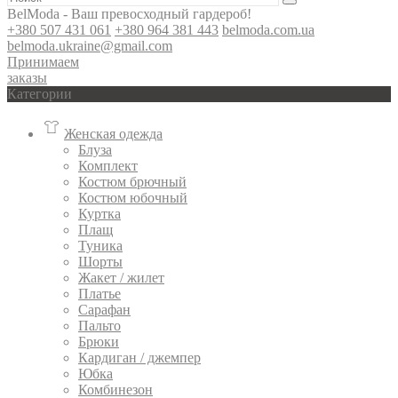
BelModa - Ваш превосходный гардероб!
+380 507 431 061
+380 964 381 443
belmoda.com.ua
belmoda.ukraine@gmail.com
Принимаем
заказы
Категории
Женская одежда
Блуза
Комплект
Костюм брючный
Костюм юбочный
Куртка
Плащ
Туника
Шорты
Жакет / жилет
Платье
Сарафан
Пальто
Брюки
Кардиган / джемпер
Юбка
Комбинезон