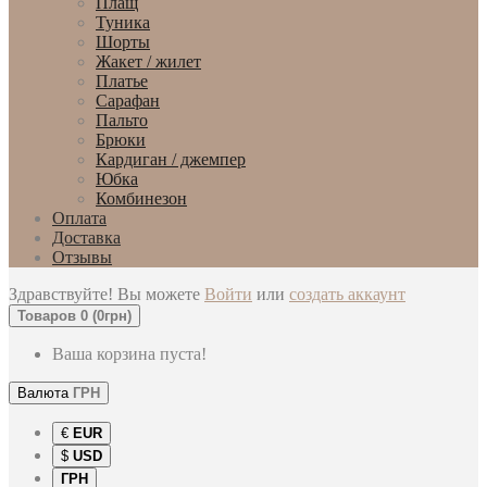
Плащ
Туника
Шорты
Жакет / жилет
Платье
Сарафан
Пальто
Брюки
Кардиган / джемпер
Юбка
Комбинезон
Оплата
Доставка
Отзывы
Здравствуйте! Вы можете
Войти
или
создать аккаунт
Товаров 0 (0грн)
Ваша корзина пуста!
Валюта
ГРН
€
EUR
$
USD
ГРН