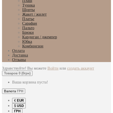
Плащ
Туника
Шорты
Жакет / жилет
Платье
Сарафан
Пальто
Брюки
Кардиган / джемпер
Юбка
Комбинезон
Оплата
Доставка
Отзывы
Здравствуйте! Вы можете
Войти
или
создать аккаунт
Товаров 0 (0грн)
Ваша корзина пуста!
Валюта
ГРН
€
EUR
$
USD
ГРН