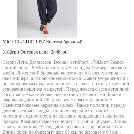
MICHEL-CHIC 1337 Костюм брючный
3182грн
Оптовая цена: 2448грн
Сезон: Лето, Демисезон, Весна - летоРост: 170Цвет: Темно-
синийСостав: 96% полиэстер, 4% спандексУниверсальный и
удобный женский брючный костюм, из мягкого материала -
льна-вишера, для повседневной носки. Жакет укороченный с
цельнокроеным рукавом, длиной до локтя, по низу с цельной
отворачивающийся манжетой. Перед жакета с ассиметричной
косой застежкой на навесные петли с пуговицами. Брюки-
шаровары длинной 7/8, по верху с поясом на резинке.
Имеются боковые карманы в швах. Также по талии( переда)
двухвстречные складки, по низу передних и задних
половинок односторонние складки, придающие пышность
брюкам. Комплект смело сочетается с любой обувью. Длина
жакета по спинке 57 см, длина рукава от горловины 33 см.
Длина брюк по боковому шву 95 см, по шаговому 64 см...