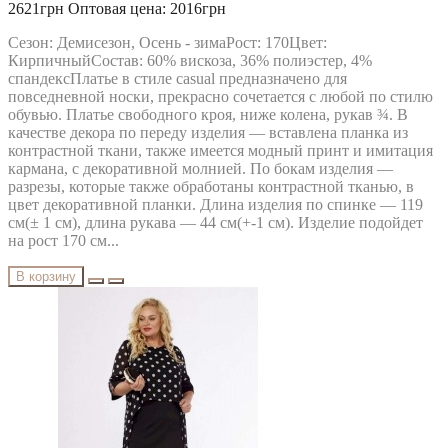
MODA-URS
2621грн
Оптовая цена: 2016грн
MUBLIZ
NEEDLE REVERTEX
Сезон: Демисезон, Осень - зимаРост: 170Цвет:
NINELE
КирпичныйСостав: 60% вискоза, 36% полиэстер, 4%
NOVA LINE
спандексПлатье в стиле casual предназначено для
ORHIDEYA LUX
повседневной носки, прекрасно сочетается с любой по стилю
PIRS
обувью. Платье свободного кроя, ниже колена, рукав ¾. В
PRETTY
качестве декора по переду изделия — вставлена планка из
PUR PUR
контрастной ткани, также имеется модный принт и имитация
RIVOLI
кармана, с декоративной молнией. По бокам изделия —
RUNELLA
разрезы, которые также обработаны контрастной тканью, в
SODA
цвет декоративной планки. Длина изделия по спинке — 119
SOLOMEYA LUX
см(± 1 см), длина рукава — 44 см(+-1 см). Изделие подойдет
Svetlana-Style
на рост 170 см...
TAIER
TEFFI
В корзину
TENSI
test_producer
TEZA
URS
VESNALETTO
VILENA FASHION
VITTORIA QUEEN
БелЭльСтиль
ОРХИДЕЯ