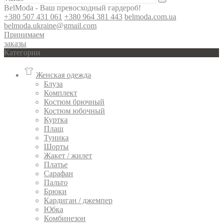
BelModa - Ваш превосходный гардероб!
+380 507 431 061
+380 964 381 443
belmoda.com.ua
belmoda.ukraine@gmail.com
Принимаем
заказы
Категории
Женская одежда
Блуза
Комплект
Костюм брючный
Костюм юбочный
Куртка
Плащ
Туника
Шорты
Жакет / жилет
Платье
Сарафан
Пальто
Брюки
Кардиган / джемпер
Юбка
Комбинезон