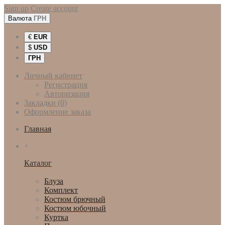
Sign up
Create account
Валюта
ГРН
€
EUR
$
USD
ГРН
Личный кабинет
Регистрация
Авторизация
Закладки (0)
Оформление заказа
Главная
+
Каталог
Женская одежда
Блуза
Комплект
Костюм брючный
Костюм юбочный
Куртка