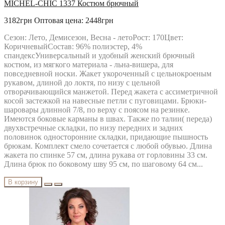
MICHEL-CHIC 1337 Костюм брючный
3182грн
Оптовая цена: 2448грн
Сезон: Лето, Демисезон, Весна - летоРост: 170Цвет:
КоричневыйСостав: 96% полиэстер, 4%
спандексУниверсальный и удобный женский брючный
костюм, из мягкого материала - льна-вишера, для
повседневной носки. Жакет укороченный с цельнокроеным
рукавом, длиной до локтя, по низу с цельной
отворачивающийся манжетой. Перед жакета с ассиметричной
косой застежкой на навесные петли с пуговицами. Брюки-
шаровары длинной 7/8, по верху с поясом на резинке.
Имеются боковые карманы в швах. Также по талии( переда)
двухвстречные складки, по низу передних и задних
половинок односторонние складки, придающие пышность
брюкам. Комплект смело сочетается с любой обувью. Длина
жакета по спинке 57 см, длина рукава от горловины 33 см.
Длина брюк по боковому шву 95 см, по шаговому 64 см...
В корзину