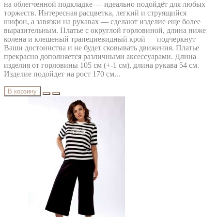
на облегченной подкладке — идеально подойдёт для любых
торжеств. Интересная расцветка, легкий и струящийся
шифон, а завязки на рукавах — сделают изделие еще более
выразительным. Платье с округлой горловиной, длина ниже
колена и клешеный трапециевидный крой — подчеркнут
Ваши достоинства и не будет сковывать движения. Платье
прекрасно дополняется различными аксессуарами. Длина
изделия от горловины 105 см (+-1 см), длина рукава 54 см.
Изделие подойдет на рост 170 см...
В корзину