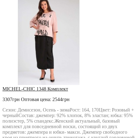
MICHEL-CHIC 1348 Комплект
3307грн
Оптовая цена: 2544грн
Сезон: Демисезон, Осень - зимаРост: 164, 170Цвет: Розовый +
черныйСостав: джемпер: 92% хлопок, 8% эластан; юбка: 95%
полиэстер, 5% спандекс.Женский актуальный, базовый
комплект для повседневной носки, состоящий из двух
предметов: джемпера и юбки- макси. Джемпер свободного
кроя из приятного на ощупь трикотажа, с круглой горловиной