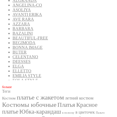
ALGRANDA
ANGELINA-CO
ASOLIYA
AVANTI ERIKA
AVE RARA
AZZARA
BARBARA
BAZALINI
BEAUTIFUL-FREE
BEGIMODA
BONNA IMAGE
BUTER
CELENTANO
DEESSES
ELGA
ELLETTO
EMILIA STYLE
EOLA STYLE
FANTAZIA MOD
бoльше
FAVORINI
Теги
FOXY FOX
платье с жакетом
летний костюм
Костюм
GIZART
Костюмы юбочные
GOLDEN VALLEY
Платья
Красное
INPOINT
платье
Юбка-карандаш
в цветочек
IVA
в полоску
Пальто