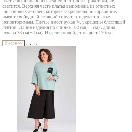
платье выполнено из средней плотности трикотажа, не
светится. Верхняя часть платья выполнена из отлитных
шифоновых деталей, которые закреплены по горловине,
имеют свободный летящий силуэт, что делает платье
неповторимым. Платье имеет рукав ¾, украшены блестящей
лентой. Длина изделия по спинке 102 см(+-1см) , длина
рукава 38 см(+-1см). Изделие подойдет на рост 170см...
В корзину