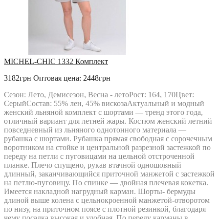
MICHEL-CHIC 1332 Комплект
3182грн
Оптовая цена: 2448грн
Сезон: Лето, Демисезон, Весна - летоРост: 164, 170Цвет:
СерыйСостав: 55% лен, 45% вискозаАктуальный и модный
женский льняной комплект с шортами — тренд этого года,
отличный вариант для летней жары. Костюм женский летний
повседневный из льняного однотонного материала —
рубашка с шортами. Рубашка прямая свободная с сорочечным
воротником на стойке и центральной разрезной застежкой по
переду на петли с пуговицами на цельной отстроченной
планке. Плечо спущено, рукав втачной одношовный
длинный, заканчивающийся приточной манжетой с застежкой
на петлю-пуговицу. По спинке — двойная плечевая кокетка.
Имеется накладной нагрудный карман. Шорты- бермуды
длиной выше колена с цельнокроенной манжетой-отворотом
по низу, на приточном поясе с плотной резинкой, благодаря
чему посадка высокая и удобная. По переду карманы в