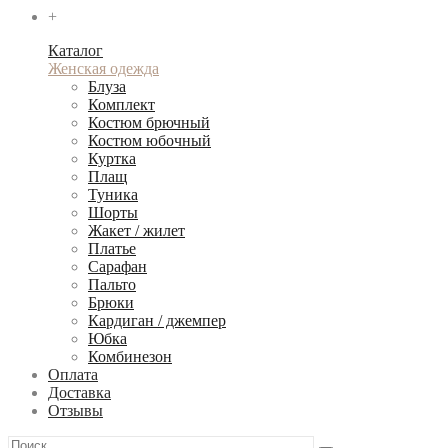
+
Каталог
Женская одежда
Блуза
Комплект
Костюм брючный
Костюм юбочный
Куртка
Плащ
Туника
Шорты
Жакет / жилет
Платье
Сарафан
Пальто
Брюки
Кардиган / джемпер
Юбка
Комбинезон
Оплата
Доставка
Отзывы