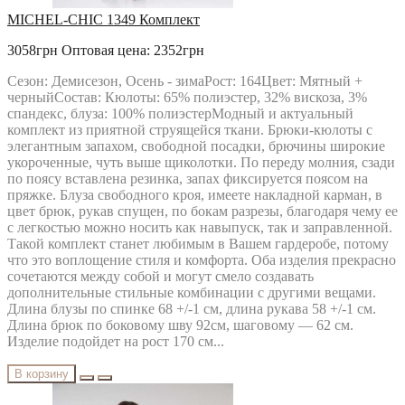
MICHEL-CHIC 1349 Комплект
3058грн
Оптовая цена: 2352грн
Сезон: Демисезон, Осень - зимаРост: 164Цвет: Мятный +
черныйСостав: Кюлоты: 65% полиэстер, 32% вискоза, 3%
спандекс, блуза: 100% полиэстерМодный и актуальный
комплект из приятной струящейся ткани. Брюки-кюлоты с
элегантным запахом, свободной посадки, брючины широкие
укороченные, чуть выше щиколотки. По переду молния, сзади
по поясу вставлена резинка, запах фиксируется поясом на
пряжке. Блуза свободного кроя, имеете накладной карман, в
цвет брюк, рукав спущен, по бокам разрезы, благодаря чему ее
с легкостью можно носить как навыпуск, так и заправленной.
Такой комплект станет любимым в Вашем гардеробе, потому
что это воплощение стиля и комфорта. Оба изделия прекрасно
сочетаются между собой и могут смело создавать
дополнительные стильные комбинации с другими вещами.
Длина блузы по спинке 68 +/-1 см, длина рукава 58 +/-1 см.
Длина брюк по боковому шву 92см, шаговому — 62 см.
Изделие подойдет на рост 170 см...
В корзину