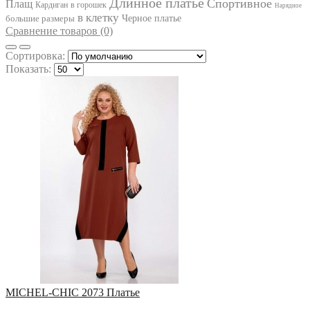
Длинное платье
IVELTA PLUS
Спортивное
Плащ
Кардиган
в горошек
Нарядное
JURIMEX
в клетку
большие размеры
Черное платье
KALORIS
Сравнение товаров (0)
LA KONA
LADIS LINE
Сортировка:
LADY SECRET
Показать:
LADY STYLE CLASSIC
LAKBI
LE RINA
LENATA
LILIANA
LINIA_L
LIONA STYLE
LISSANA
LOKKA
LOKKA
LUCKY FOX
LYUSHE
MAGIA MODY
MALI
MAX
MIA MODA
MICHEL STYLE
MICHEL-CHIC
MICHEL-CHIC 2073 Платье
MIRA-FASHION