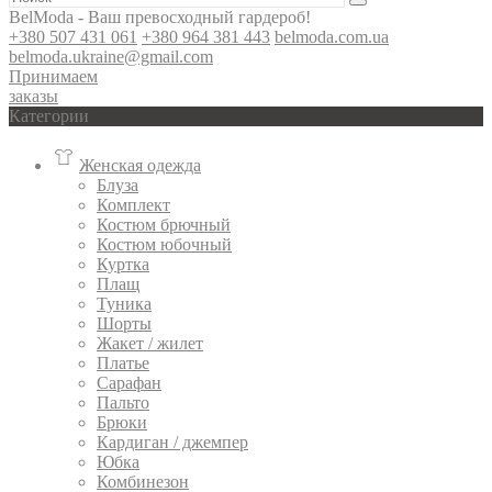
BelModa - Ваш превосходный гардероб!
+380 507 431 061
+380 964 381 443
belmoda.com.ua
belmoda.ukraine@gmail.com
Принимаем
заказы
Категории
Женская одежда
Блуза
Комплект
Костюм брючный
Костюм юбочный
Куртка
Плащ
Туника
Шорты
Жакет / жилет
Платье
Сарафан
Пальто
Брюки
Кардиган / джемпер
Юбка
Комбинезон