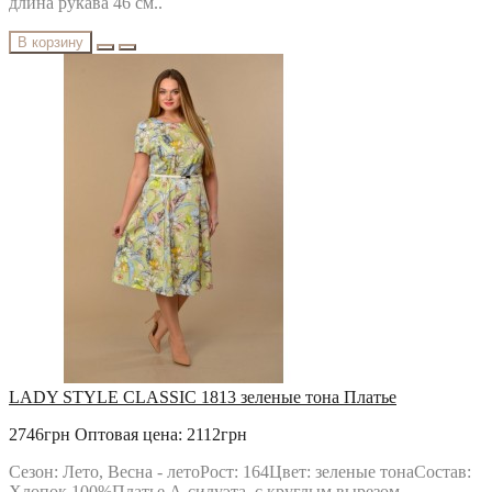
длина рукава 46 см..
В корзину
LADY STYLE CLASSIC 1813 зеленые тона Платье
2746грн
Оптовая цена: 2112грн
Сезон: Лето, Весна - летоРост: 164Цвет: зеленые тонаСостав:
Хлопок 100%Платье А-силуэта, с круглым вырезом