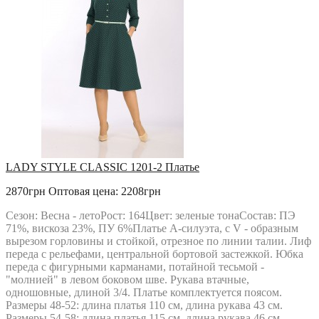
LADY STYLE CLASSIC 1201-2 Платье
2870грн
Оптовая цена: 2208грн
Сезон: Весна - летоРост: 164Цвет: зеленые тонаСостав: ПЭ
71%, вискоза 23%, ПУ 6%Платье А-силуэта, с V - образным
вырезом горловины и стойкой, отрезное по линии талии. Лиф
переда с рельефами, центральной бортовой застежкой. Юбка
переда с фигурными карманами, потайной тесьмой -
"молнией" в левом боковом шве. Рукава втачные,
одношовные, длиной 3/4. Платье комплектуется поясом.
Размеры 48-52: длина платья 110 см, длина рукава 43 см.
Размеры 54-58: длина платья 115 см, длина рукава 46 см..