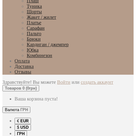
Плащ
Туника
Шорты
Жакет / жилет
Платье
Сарафан
Пальто
Брюки
Кардиган / джемпер
Юбка
Комбинезон
Оплата
Доставка
Отзывы
Здравствуйте! Вы можете
Войти
или
создать аккаунт
Товаров 0 (0грн)
Ваша корзина пуста!
Валюта
ГРН
€
EUR
$
USD
ГРН