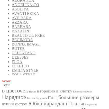
ALGRANDA
ANGELINA-CO
ASOLIYA
AVANTI ERIKA
AVE RARA
AZZARA
BARBARA
BAZALINI
BEAUTIFUL-FREE
BEGIMODA
BONNA IMAGE
BUTER
CELENTANO
DEESSES
ELGA
ELLETTO
EMILIA STYLE
EOLA STYLE
FANTAZIA MOD
бoльше
FAVORINI
Теги
FOXY FOX
в цветочек
в клетку
в горошек
GIZART
Пальто
Костюмы юбочные
Нарядное
большие размеры
GOLDEN VALLEY
Плащ
Кардиган
Костюм
INPOINT
Юбка-карандаш
Платья
летний костюм
IVA
Спортивное