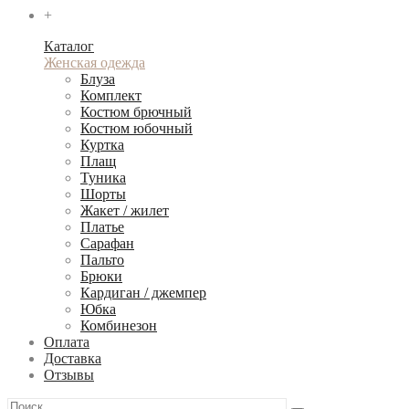
+
Каталог
Женская одежда
Блуза
Комплект
Костюм брючный
Костюм юбочный
Куртка
Плащ
Туника
Шорты
Жакет / жилет
Платье
Сарафан
Пальто
Брюки
Кардиган / джемпер
Юбка
Комбинезон
Оплата
Доставка
Отзывы