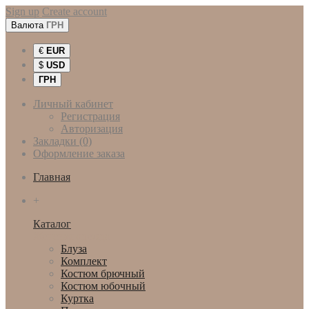
Sign up
Create account
Валюта
ГРН
€
EUR
$
USD
ГРН
Личный кабинет
Регистрация
Авторизация
Закладки (0)
Оформление заказа
Главная
+
Каталог
Женская одежда
Блуза
Комплект
Костюм брючный
Костюм юбочный
Куртка