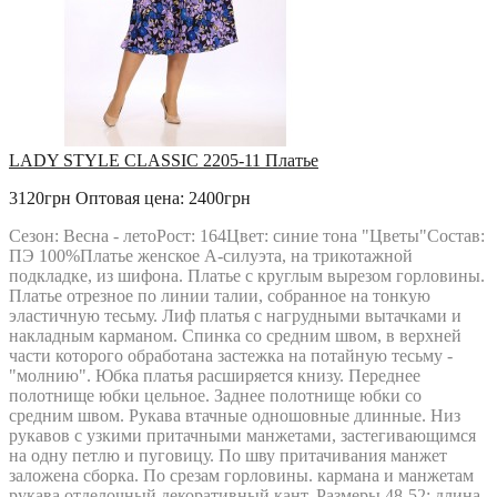
РАСПРОДАЖА
Твой Имидж
LADY STYLE CLASSIC 2205-11 Платье
3120грн
Оптовая цена: 2400грн
Сезон: Весна - летоРост: 164Цвет: синие тона "Цветы"Состав:
ПЭ 100%Платье женское А-силуэта, на трикотажной
подкладке, из шифона. Платье с круглым вырезом горловины.
Платье отрезное по линии талии, собранное на тонкую
эластичную тесьму. Лиф платья с нагрудными вытачками и
накладным карманом. Спинка со средним швом, в верхней
части которого обработана застежка на потайную тесьму -
"молнию". Юбка платья расширяется книзу. Переднее
полотнище юбки цельное. Заднее полотнище юбки со
средним швом. Рукава втачные одношовные длинные. Низ
рукавов с узкими притачными манжетами, застегивающимся
на одну петлю и пуговицу. По шву притачивания манжет
заложена сборка. По срезам горловины. кармана и манжетам
рукава отделочный декоративный кант. Размеры 48-52: длина