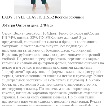
LADY STYLE CLASSIC 2151-2 Костюм брючный
3619грн
Оптовая цена: 2784грн
Сезон: Весна - летоРост: 164Цвет: Темно-бирюзовыйСостав:
ПЭ 74%, вискоза 23%, ПУ 3%Костюм женский 2-ух
предметный, состоящий из жакета и брюк, из костюмного
материала. Жакет прямого силуэта, без подкладки, с
нагрудными вытачками от боковых швов, удлиненный.
Воротник рубашечного типа с острыми концами и отрезной
стойкой. На деталях переда обработаны верхние накладные
карманы с клапанами фигурной формы, застегивающимися на
петлю и пуговицу, и нижними накладными карманами -
"портфелями" прямоугольной формы с клапанами фигурной
формы, застегивающимися также на петлю и пуговицу. Жакет
с центральной застежкой на 6-ть петель и пуговиц. По краю
борта, на расстоянии 5 см, проложена отделочная строчка,
имитирующая планку. По плечевым швам, воротнику,
кокетке, клапанам карманов проложены двойные отделочные
строчки. Нижняя часть спинки цельная. По линии талии
настрочена наружная кулиска с поясом из окантовки. Рукава
втачные, длинные, одношовные, с патами фигурной формы,