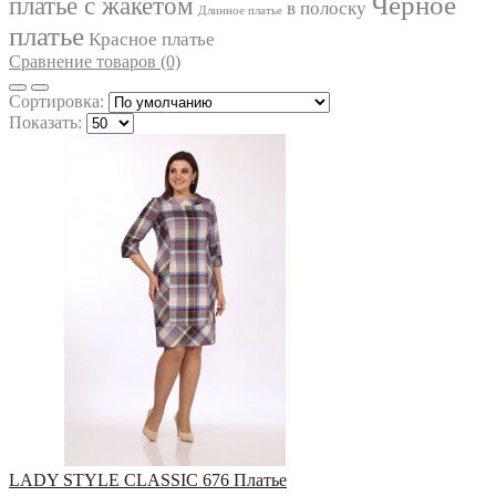
Черное
платье с жакетом
IVELTA PLUS
в полоску
Длинное платье
JURIMEX
платье
Красное платье
KALORIS
Сравнение товаров (0)
LA KONA
LADIS LINE
Сортировка:
LADY SECRET
Показать:
LADY STYLE CLASSIC
LAKBI
LE RINA
LENATA
LILIANA
LINIA_L
LIONA STYLE
LISSANA
LOKKA
LOKKA
LUCKY FOX
LYUSHE
MAGIA MODY
MALI
MAX
MIA MODA
MICHEL STYLE
MICHEL-CHIC
LADY STYLE CLASSIC 676 Платье
MIRA-FASHION