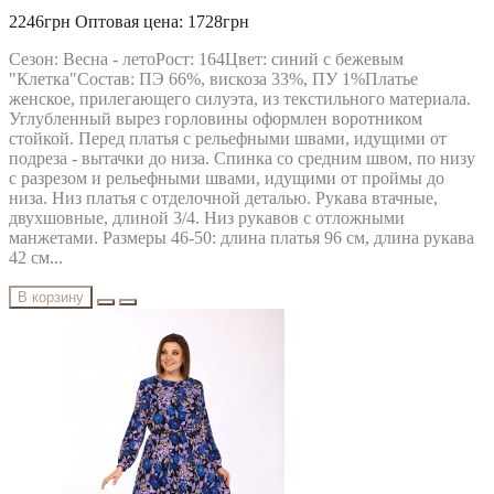
MODA-URS
2246грн
Оптовая цена: 1728грн
MUBLIZ
NEEDLE REVERTEX
Сезон: Весна - летоРост: 164Цвет: синий с бежевым
NINELE
"Клетка"Состав: ПЭ 66%, вискоза 33%, ПУ 1%Платье
NOVA LINE
женское, прилегающего силуэта, из текстильного материала.
ORHIDEYA LUX
Углубленный вырез горловины оформлен воротником
PIRS
стойкой. Перед платья с рельефными швами, идущими от
PRETTY
подреза - вытачки до низа. Спинка со средним швом, по низу
PUR PUR
с разрезом и рельефными швами, идущими от проймы до
RIVOLI
низа. Низ платья с отделочной деталью. Рукава втачные,
RUNELLA
двухшовные, длиной 3/4. Низ рукавов с отложными
SODA
манжетами. Размеры 46-50: длина платья 96 см, длина рукава
SOLOMEYA LUX
42 см...
Svetlana-Style
TAIER
В корзину
TEFFI
TENSI
test_producer
TEZA
URS
VESNALETTO
VILENA FASHION
VITTORIA QUEEN
БелЭльСтиль
ОРХИДЕЯ