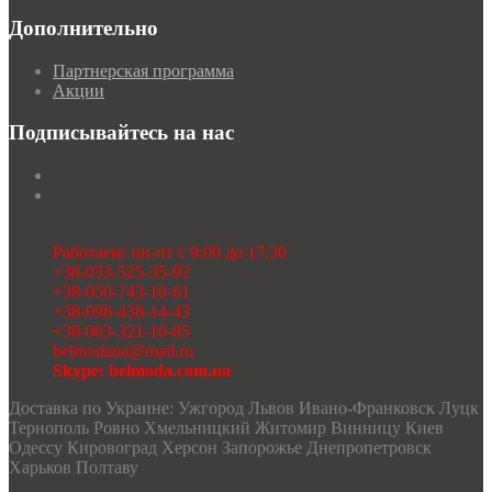
Дополнительно
Партнерская программа
Акции
Подписывайтесь на нас
Работаем: пн-пт с 9:00 до 17:30
+38-033-525-35-92
+38-050-743-10-61
+38-096-438-14-43
+38-063-321-10-85
belmodaua@mail.ru
Skype: belmoda.com.ua
Доставка по Украине: Ужгород Львов Ивано-Франковск Луцк
Тернополь Ровно Хмельницкий Житомир Винницу Киев
Одессу Кировоград Херсон Запорожье Днепропетровск
Харьков Полтаву