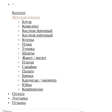
+
Каталог
Женская одежда
Блуза
Комплект
Костюм брючный
Костюм юбочный
Куртка
Плащ
Туника
Шорты
Жакет / жилет
Платье
Сарафан
Пальто
Брюки
Кардиган / джемпер
Юбка
Комбинезон
Оплата
Доставка
Отзывы