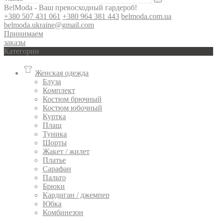
BelModa - Ваш превосходный гардероб!
+380 507 431 061
+380 964 381 443
belmoda.com.ua
belmoda.ukraine@gmail.com
Принимаем
заказы
Категории
Женская одежда
Блуза
Комплект
Костюм брючный
Костюм юбочный
Куртка
Плащ
Туника
Шорты
Жакет / жилет
Платье
Сарафан
Пальто
Брюки
Кардиган / джемпер
Юбка
Комбинезон