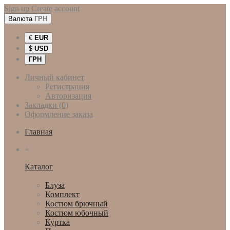
Sign up
Create account
Валюта
ГРН
€
EUR
$
USD
ГРН
Личный кабинет
Регистрация
Авторизация
Закладки (0)
Оформление заказа
Главная
+
Каталог
Женская одежда
Блуза
Комплект
Костюм брючный
Костюм юбочный
Куртка