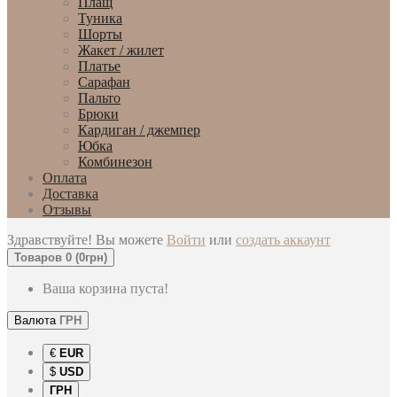
Плащ
Туника
Шорты
Жакет / жилет
Платье
Сарафан
Пальто
Брюки
Кардиган / джемпер
Юбка
Комбинезон
Оплата
Доставка
Отзывы
Здравствуйте! Вы можете
Войти
или
создать аккаунт
Товаров 0 (0грн)
Ваша корзина пуста!
Валюта
ГРН
€
EUR
$
USD
ГРН