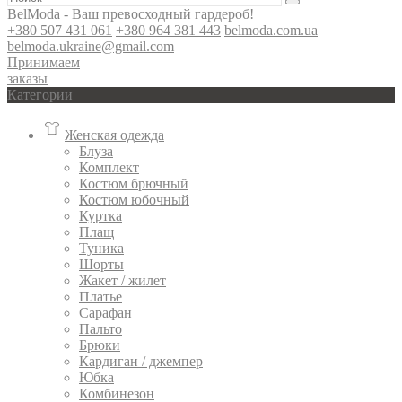
BelModa - Ваш превосходный гардероб!
+380 507 431 061
+380 964 381 443
belmoda.com.ua
belmoda.ukraine@gmail.com
Принимаем
заказы
Категории
Женская одежда
Блуза
Комплект
Костюм брючный
Костюм юбочный
Куртка
Плащ
Туника
Шорты
Жакет / жилет
Платье
Сарафан
Пальто
Брюки
Кардиган / джемпер
Юбка
Комбинезон