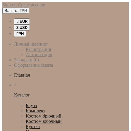
Sign up
Create account
Валюта
ГРН
€
EUR
$
USD
ГРН
Личный кабинет
Регистрация
Авторизация
Закладки (0)
Оформление заказа
Главная
+
Каталог
Женская одежда
Блуза
Комплект
Костюм брючный
Костюм юбочный
Куртка