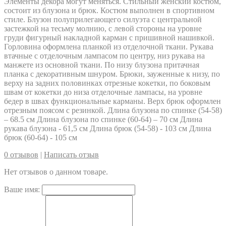
Элементы декора могут меняться. Стильный женский костюм,
состоит из блузона и брюк. Костюм выполнен в спортивном
стиле. Блузон полуприлегающего силуэта с центральной
застежкой на тесьму молнию, с левой стороны на уровне
груди фигурный накладной карман с пришивной нашивкой.
Горловина оформлена планкой из отделочной ткани. Рукава
втачные с отделочным лампасом по центру, низ рукава на
манжете из основной ткани. По низу блузона притачная
планка с декоративным шнуром. Брюки, зауженные к низу, по
верху на задних половинках отрезные кокетки, по боковым
швам от кокетки до низа отделочные лампасы, на уровне
бедер в швах функциональные карманы. Верх брюк оформлен
отрезным поясом с резинкой. Длина блузона по спинке (54-58)
– 68.5 см Длина блузона по спинке (60-64) – 70 см Длина
рукава блузона - 61,5 см Длина брюк (54-58) - 103 см Длина
брюк (60-64) - 105 см
0 отзывов
|
Написать отзыв
Нет отзывов о данном товаре.
Ваше имя: