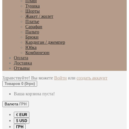
Плащ
Туника
Шорты
Жакет / жилет
Платье
Сарафан
Пальто
Брюки
Кардиган / джемпер
Юбка
Комбинезон
Оплата
Доставка
Отзывы
Здравствуйте! Вы можете
Войти
или
создать аккаунт
Товаров 0 (0грн)
Ваша корзина пуста!
Валюта
ГРН
€
EUR
$
USD
ГРН