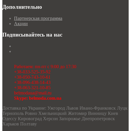
Дополнительно
Партнерская программа
Акции
Подписывайтесь на нас
Работаем: пн-пт с 9:00 до 17:30
+38-033-525-35-92
+38-050-743-10-61
+38-096-438-14-43
+38-063-321-10-85
belmodaua@mail.ru
Skype: belmoda.com.ua
Доставка по Украине: Ужгород Львов Ивано-Франковск Луцк
Тернополь Ровно Хмельницкий Житомир Винницу Киев
Одессу Кировоград Херсон Запорожье Днепропетровск
Харьков Полтаву