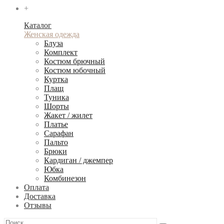
+
Каталог
Женская одежда
Блуза
Комплект
Костюм брючный
Костюм юбочный
Куртка
Плащ
Туника
Шорты
Жакет / жилет
Платье
Сарафан
Пальто
Брюки
Кардиган / джемпер
Юбка
Комбинезон
Оплата
Доставка
Отзывы