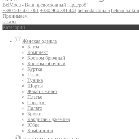
BelModa - Ваш превосходный гардероб!
+380 507 431 061
+380 964 381 443
belmoda.com.ua
belmoda.ukra
Принимаем
заказы
Категории
Женская одежда
Блуза
Комплект
Костюм брючный
Костюм юбочный
Куртка
Плащ
Туника
Шорты
Жакет / жилет
Платье
Сарафан
Пальто
Брюки
Кардиган / джемпер
Юбка
Комбинезон