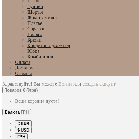
Плащ
Туника
Шорты
Жакет / жилет
Платье
Сарафан
Пальто
Брюки
Кардиган / джемпер
Юбка
Комбинезон
Оплата
Доставка
Отзывы
Здравствуйте! Вы можете
Войти
или
создать аккаунт
Товаров 0 (0грн)
Ваша корзина пуста!
Валюта
ГРН
€
EUR
$
USD
ГРН