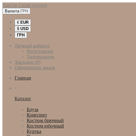
Sign up
Create account
Валюта
ГРН
€
EUR
$
USD
ГРН
Личный кабинет
Регистрация
Авторизация
Закладки (0)
Оформление заказа
Главная
+
Каталог
Женская одежда
Блуза
Комплект
Костюм брючный
Костюм юбочный
Куртка