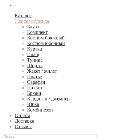
+
Каталог
Женская одежда
Блуза
Комплект
Костюм брючный
Костюм юбочный
Куртка
Плащ
Туника
Шорты
Жакет / жилет
Платье
Сарафан
Пальто
Брюки
Кардиган / джемпер
Юбка
Комбинезон
Оплата
Доставка
Отзывы