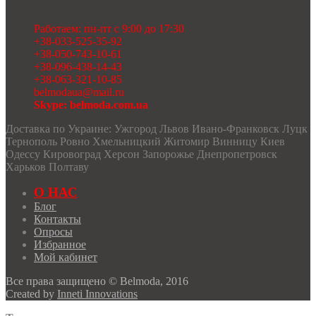
Работаем: пн-пт с 9:00 до 17:30
+38-033-525-35-92
+38-050-743-10-61
+38-096-438-14-43
+38-063-321-10-85
belmodaua@mail.ru
Skype: belmoda.com.ua
Доставка по Украине: Ужгород Львов Ивано-Франковск Луцк
Тернополь Ровно Хмельницкий Житомир Винницу Киев
Одессу Кировоград Херсон Запорожье Днепропетровск
Харьков Полтаву
О НАС
Блог
Контакты
Опросы
Избранное
Мой кабинет
Все права защищено © Belmoda, 2016
Created by
Inneti Innovations