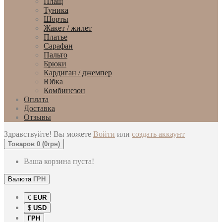
Плащ
Туника
Шорты
Жакет / жилет
Платье
Сарафан
Пальто
Брюки
Кардиган / джемпер
Юбка
Комбинезон
Оплата
Доставка
Отзывы
Здравствуйте! Вы можете
Войти
или
создать аккаунт
Товаров 0 (0грн)
Ваша корзина пуста!
Валюта
ГРН
€
EUR
$
USD
ГРН