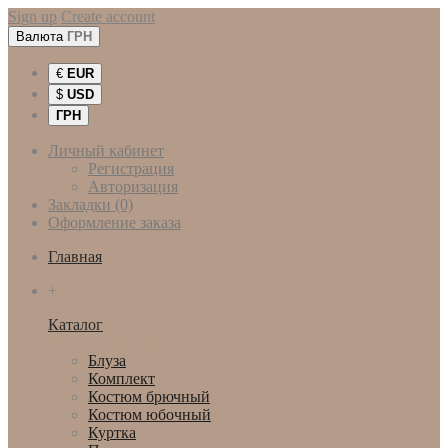
Sign up
Create account
Валюта
ГРН
€
EUR
$
USD
ГРН
Личный кабинет
Регистрация
Авторизация
Закладки (0)
Оформление заказа
Главная
+
Каталог
Женская одежда
Блуза
Комплект
Костюм брючный
Костюм юбочный
Куртка