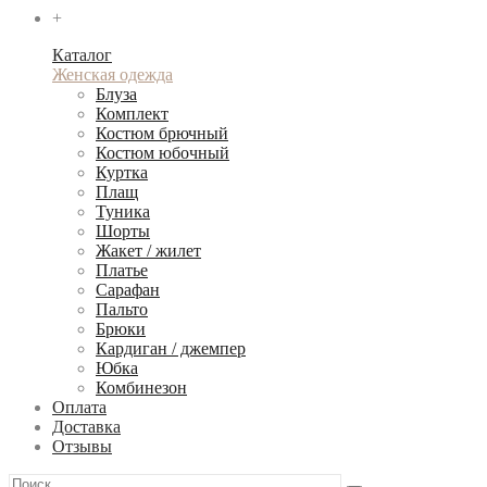
+
Каталог
Женская одежда
Блуза
Комплект
Костюм брючный
Костюм юбочный
Куртка
Плащ
Туника
Шорты
Жакет / жилет
Платье
Сарафан
Пальто
Брюки
Кардиган / джемпер
Юбка
Комбинезон
Оплата
Доставка
Отзывы