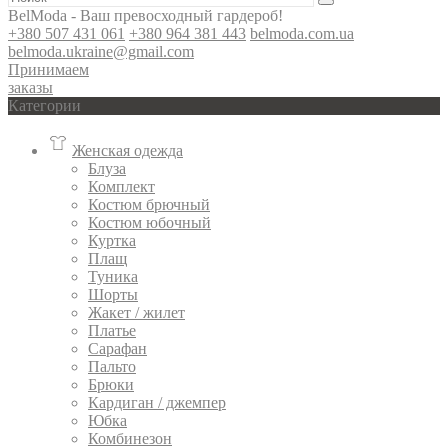
BelModa - Ваш превосходный гардероб!
+380 507 431 061
+380 964 381 443
belmoda.com.ua
belmoda.ukraine@gmail.com
Принимаем
заказы
Категории
Женская одежда
Блуза
Комплект
Костюм брючный
Костюм юбочный
Куртка
Плащ
Туника
Шорты
Жакет / жилет
Платье
Сарафан
Пальто
Брюки
Кардиган / джемпер
Юбка
Комбинезон