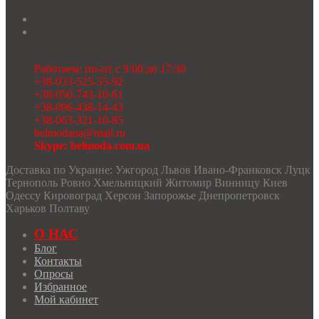
Работаем: пн-пт с 9:00 до 17:30
+38-033-525-35-92
+38-050-743-10-61
+38-096-438-14-43
+38-063-321-10-85
belmodaua@mail.ru
Skype: belmoda.com.ua
Доставка по Украине: Ужгород Львов Ивано-Франковск Луцк
Тернополь Ровно Хмельницкий Житомир Винницу Киев
Одессу Кировоград Херсон Запорожье Днепропетровск
Харьков Полтаву
О НАС
Блог
Контакты
Опросы
Избранное
Мой кабинет