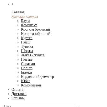
+
Каталог
Женская одежда
Блуза
Комплект
Костюм брючный
Костюм юбочный
Куртка
Плащ
Туника
Шорты
Жакет / жилет
Платье
Сарафан
Пальто
Брюки
Кардиган / джемпер
Юбка
Комбинезон
Оплата
Доставка
Отзывы