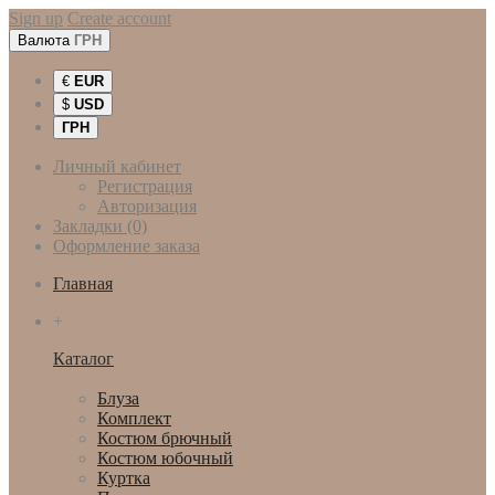
Sign up
Create account
Валюта
ГРН
€
EUR
$
USD
ГРН
Личный кабинет
Регистрация
Авторизация
Закладки (0)
Оформление заказа
Главная
+
Каталог
Женская одежда
Блуза
Комплект
Костюм брючный
Костюм юбочный
Куртка