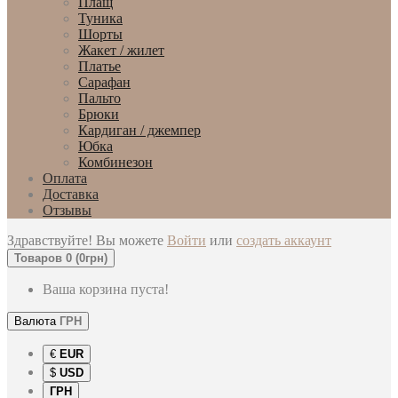
Плащ
Туника
Шорты
Жакет / жилет
Платье
Сарафан
Пальто
Брюки
Кардиган / джемпер
Юбка
Комбинезон
Оплата
Доставка
Отзывы
Здравствуйте! Вы можете
Войти
или
создать аккаунт
Товаров 0 (0грн)
Ваша корзина пуста!
Валюта
ГРН
€
EUR
$
USD
ГРН