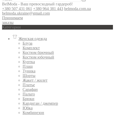
BelModa - Ваш превосходный гардероб!
+380 507 431 061
+380 964 381 443
belmoda.com.ua
belmoda.ukraine@gmail.com
Принимаем
заказы
Категории
Женская одежда
Блуза
Комплект
Костюм брючный
Костюм юбочный
Куртка
Плащ
Туника
Шорты
Жакет / жилет
Платье
Сарафан
Пальто
Брюки
Кардиган / джемпер
Юбка
Комбинезон