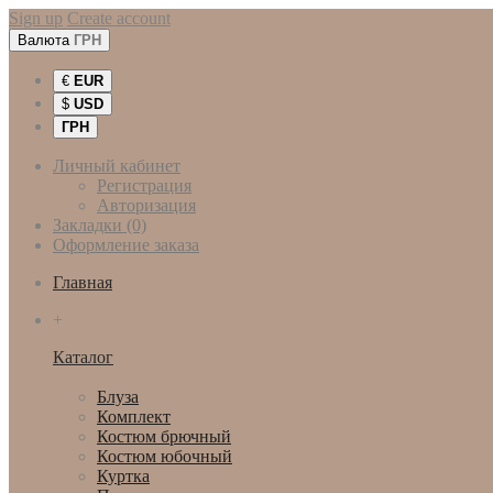
Sign up
Create account
Валюта
ГРН
€
EUR
$
USD
ГРН
Личный кабинет
Регистрация
Авторизация
Закладки (0)
Оформление заказа
Главная
+
Каталог
Женская одежда
Блуза
Комплект
Костюм брючный
Костюм юбочный
Куртка