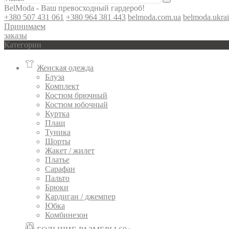
BelModa - Ваш превосходный гардероб!
+380 507 431 061
+380 964 381 443
belmoda.com.ua
belmoda.ukra
Принимаем
заказы
Категории
Женская одежда
Блуза
Комплект
Костюм брючный
Костюм юбочный
Куртка
Плащ
Туника
Шорты
Жакет / жилет
Платье
Сарафан
Пальто
Брюки
Кардиган / джемпер
Юбка
Комбинезон