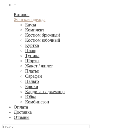
+
Каталог
Женская одежда
Блуза
Комплект
Костюм брючный
Костюм юбочный
Куртка
Плащ
Туника
Шорты
Жакет / жилет
Платье
Сарафан
Пальто
Брюки
Кардиган / джемпер
Юбка
Комбинезон
Оплата
Доставка
Отзывы