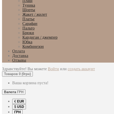
Плащ
Туника
Шорты
Жакет / жилет
Платье
Сарафан
Пальто
Брюки
Кардиган / джемпер
Юбка
Комбинезон
Оплата
Доставка
Отзывы
Здравствуйте! Вы можете
Войти
или
создать аккаунт
Товаров 0 (0грн)
Ваша корзина пуста!
Валюта
ГРН
€
EUR
$
USD
ГРН