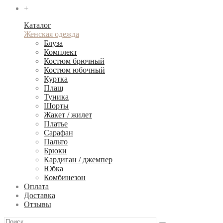
+
Каталог
Женская одежда
Блуза
Комплект
Костюм брючный
Костюм юбочный
Куртка
Плащ
Туника
Шорты
Жакет / жилет
Платье
Сарафан
Пальто
Брюки
Кардиган / джемпер
Юбка
Комбинезон
Оплата
Доставка
Отзывы