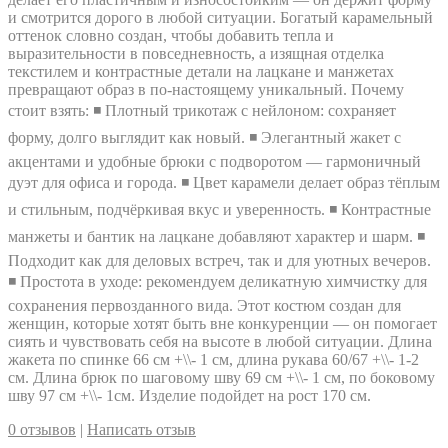
и смотрится дорого в любой ситуации. Богатый карамельный
оттенок словно создан, чтобы добавить тепла и
выразительности в повседневность, а изящная отделка
текстилем и контрастные детали на лацкане и манжетах
превращают образ в по-настоящему уникальный. Почему
стоит взять: ◾ Плотный трикотаж с нейлоном: сохраняет
форму, долго выглядит как новый. ◾ Элегантный жакет с
акцентами и удобные брюки с подворотом — гармоничный
дуэт для офиса и города. ◾ Цвет карамели делает образ тёплым
и стильным, подчёркивая вкус и уверенность. ◾ Контрастные
манжеты и бантик на лацкане добавляют характер и шарм. ◾
Подходит как для деловых встреч, так и для уютных вечеров.
◾ Простота в уходе: рекомендуем деликатную химчистку для
сохранения первозданного вида. Этот костюм создан для
женщин, которые хотят быть вне конкуренции — он помогает
сиять и чувствовать себя на высоте в любой ситуации. Длина
жакета по спинке 66 см +\\- 1 см, длина рукава 60/67 +\\- 1-2
см. Длина брюк по шаговому шву 69 см +\\- 1 см, по боковому
шву 97 см +\\- 1см. Изделие подойдет на рост 170 см.
0 отзывов
|
Написать отзыв