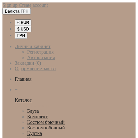
Sign up
Create account
Валюта
ГРН
€
EUR
$
USD
ГРН
Личный кабинет
Регистрация
Авторизация
Закладки (0)
Оформление заказа
Главная
+
Каталог
Женская одежда
Блуза
Комплект
Костюм брючный
Костюм юбочный
Куртка