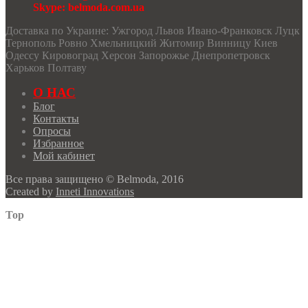
Skype: belmoda.com.ua
Доставка по Украине: Ужгород Львов Ивано-Франковск Луцк
Тернополь Ровно Хмельницкий Житомир Винницу Киев
Одессу Кировоград Херсон Запорожье Днепропетровск
Харьков Полтаву
О НАС
Блог
Контакты
Опросы
Избранное
Мой кабинет
Все права защищено © Belmoda, 2016
Created by
Inneti Innovations
Top