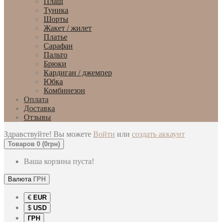
Плащ
Туника
Шорты
Жакет / жилет
Платье
Сарафан
Пальто
Брюки
Кардиган / джемпер
Юбка
Комбинезон
Оплата
Доставка
Отзывы
Здравствуйте! Вы можете
Войти
или
создать аккаунт
Товаров 0 (0грн)
Ваша корзина пуста!
Валюта
ГРН
€
EUR
$
USD
ГРН