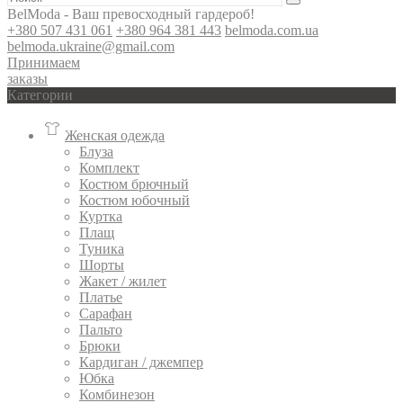
BelModa - Ваш превосходный гардероб!
+380 507 431 061
+380 964 381 443
belmoda.com.ua
belmoda.ukraine@gmail.com
Принимаем
заказы
Категории
Женская одежда
Блуза
Комплект
Костюм брючный
Костюм юбочный
Куртка
Плащ
Туника
Шорты
Жакет / жилет
Платье
Сарафан
Пальто
Брюки
Кардиган / джемпер
Юбка
Комбинезон