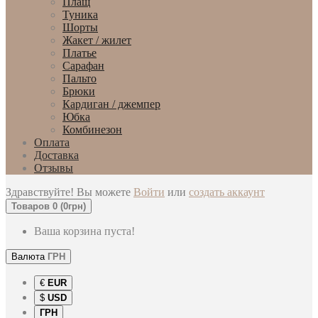
Плащ
Туника
Шорты
Жакет / жилет
Платье
Сарафан
Пальто
Брюки
Кардиган / джемпер
Юбка
Комбинезон
Оплата
Доставка
Отзывы
Здравствуйте! Вы можете
Войти
или
создать аккаунт
Товаров 0 (0грн)
Ваша корзина пуста!
Валюта
ГРН
€
EUR
$
USD
ГРН