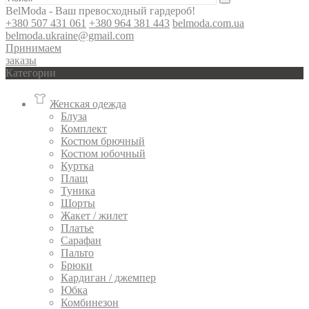
BelModa - Ваш превосходный гардероб!
+380 507 431 061
+380 964 381 443
belmoda.com.ua
belmoda.ukraine@gmail.com
Принимаем
заказы
Категории
Женская одежда
Блуза
Комплект
Костюм брючный
Костюм юбочный
Куртка
Плащ
Туника
Шорты
Жакет / жилет
Платье
Сарафан
Пальто
Брюки
Кардиган / джемпер
Юбка
Комбинезон