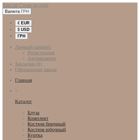
Sign up
Create account
Валюта
ГРН
€
EUR
$
USD
ГРН
Личный кабинет
Регистрация
Авторизация
Закладки (0)
Оформление заказа
Главная
+
Каталог
Женская одежда
Блуза
Комплект
Костюм брючный
Костюм юбочный
Куртка