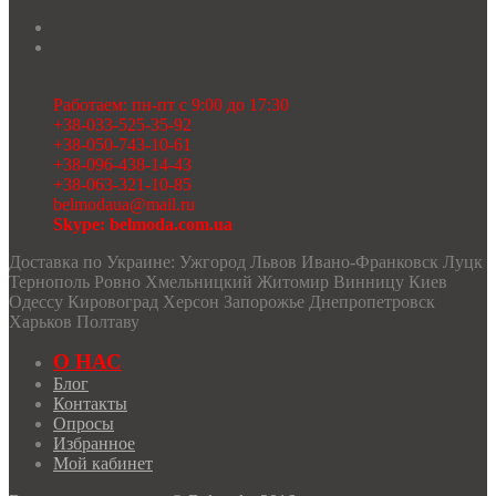
Работаем: пн-пт с 9:00 до 17:30
+38-033-525-35-92
+38-050-743-10-61
+38-096-438-14-43
+38-063-321-10-85
belmodaua@mail.ru
Skype: belmoda.com.ua
Доставка по Украине: Ужгород Львов Ивано-Франковск Луцк
Тернополь Ровно Хмельницкий Житомир Винницу Киев
Одессу Кировоград Херсон Запорожье Днепропетровск
Харьков Полтаву
О НАС
Блог
Контакты
Опросы
Избранное
Мой кабинет