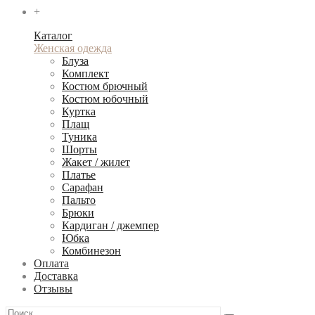
+
Каталог
Женская одежда
Блуза
Комплект
Костюм брючный
Костюм юбочный
Куртка
Плащ
Туника
Шорты
Жакет / жилет
Платье
Сарафан
Пальто
Брюки
Кардиган / джемпер
Юбка
Комбинезон
Оплата
Доставка
Отзывы