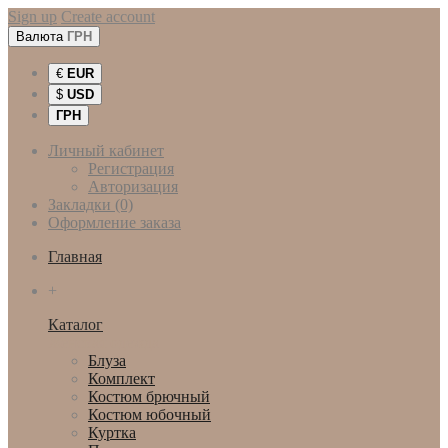
Sign up
Create account
Валюта
ГРН
€
EUR
$
USD
ГРН
Личный кабинет
Регистрация
Авторизация
Закладки (0)
Оформление заказа
Главная
+
Каталог
Женская одежда
Блуза
Комплект
Костюм брючный
Костюм юбочный
Куртка