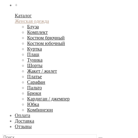
+
Каталог
Женская одежда
Блуза
Комплект
Костюм брючный
Костюм юбочный
Куртка
Плащ
Туника
Шорты
Жакет / жилет
Платье
Сарафан
Пальто
Брюки
Кардиган / джемпер
Юбка
Комбинезон
Оплата
Доставка
Отзывы