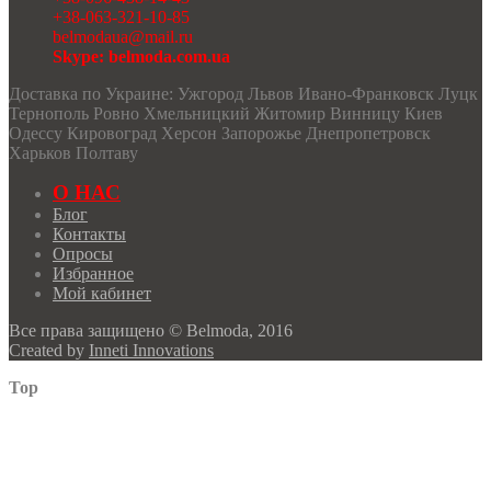
+38-063-321-10-85
belmodaua@mail.ru
Skype: belmoda.com.ua
Доставка по Украине: Ужгород Львов Ивано-Франковск Луцк
Тернополь Ровно Хмельницкий Житомир Винницу Киев
Одессу Кировоград Херсон Запорожье Днепропетровск
Харьков Полтаву
О НАС
Блог
Контакты
Опросы
Избранное
Мой кабинет
Все права защищено © Belmoda, 2016
Created by
Inneti Innovations
Top