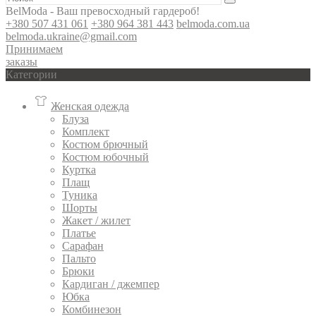
BelModa - Ваш превосходный гардероб!
+380 507 431 061
+380 964 381 443
belmoda.com.ua
belmoda.ukraine@gmail.com
Принимаем
заказы
Категории
Женская одежда
Блуза
Комплект
Костюм брючный
Костюм юбочный
Куртка
Плащ
Туника
Шорты
Жакет / жилет
Платье
Сарафан
Пальто
Брюки
Кардиган / джемпер
Юбка
Комбинезон