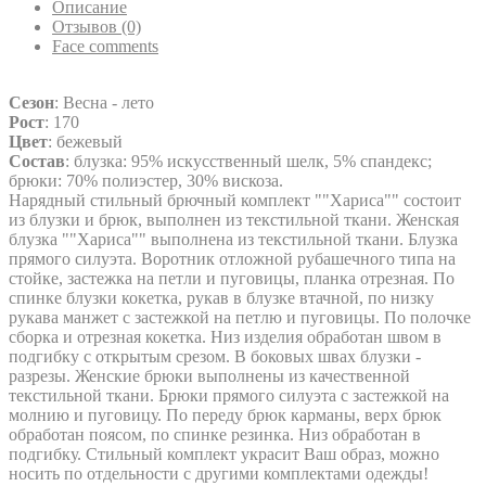
Описание
Отзывов (0)
Face comments
Сезон
: Весна - лето
Рост
: 170
Цвет
: бежевый
Состав
: блузка: 95% искусственный шелк, 5% спандекс;
брюки: 70% полиэстер, 30% вискоза.
Нарядный стильный брючный комплект ""Хариса"" состоит
из блузки и брюк, выполнен из текстильной ткани. Женская
блузка ""Хариса"" выполнена из текстильной ткани. Блузка
прямого силуэта. Воротник отложной рубашечного типа на
стойке, застежка на петли и пуговицы, планка отрезная. По
спинке блузки кокетка, рукав в блузке втачной, по низку
рукава манжет с застежкой на петлю и пуговицы. По полочке
сборка и отрезная кокетка. Низ изделия обработан швом в
подгибку с открытым срезом. В боковых швах блузки -
разрезы. Женские брюки выполнены из качественной
текстильной ткани. Брюки прямого силуэта с застежкой на
молнию и пуговицу. По переду брюк карманы, верх брюк
обработан поясом, по спинке резинка. Низ обработан в
подгибку. Стильный комплект украсит Ваш образ, можно
носить по отдельности с другими комплектами одежды!