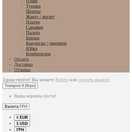
Плащ
Туника
Шорты
Жакет / жилет
Платье
Сарафан
Пальто
Брюки
Кардиган / джемпер
Юбка
Комбинезон
Оплата
Доставка
Отзывы
Здравствуйте! Вы можете
Войти
или
создать аккаунт
Товаров 0 (0грн)
Ваша корзина пуста!
Валюта
ГРН
€
EUR
$
USD
ГРН