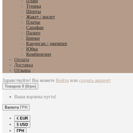
Плащ
Туника
Шорты
Жакет / жилет
Платье
Сарафан
Пальто
Брюки
Кардиган / джемпер
Юбка
Комбинезон
Оплата
Доставка
Отзывы
Здравствуйте! Вы можете
Войти
или
создать аккаунт
Товаров 0 (0грн)
Ваша корзина пуста!
Валюта
ГРН
€
EUR
$
USD
ГРН