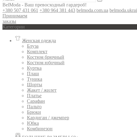
BelModa - Ваш превосходный гардероб!
+380 507 431 061
+380 964 381 443
belmoda.com.ua
belmoda.ukra
Принимаем
заказы
Категории
Женская одежда
Блуза
Комплект
Костюм брючный
Костюм юбочный
Куртка
Плащ
Туника
Шорты
Жакет / жилет
Платье
Сарафан
Пальто
Брюки
Кардиган / джемпер
Юбка
Комбинезон