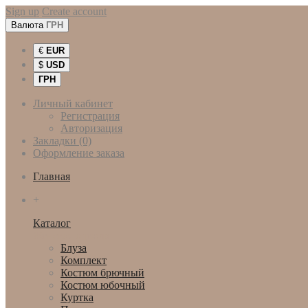
Sign up
Create account
Валюта
ГРН
€
EUR
$
USD
ГРН
Личный кабинет
Регистрация
Авторизация
Закладки (0)
Оформление заказа
Главная
+
Каталог
Женская одежда
Блуза
Комплект
Костюм брючный
Костюм юбочный
Куртка