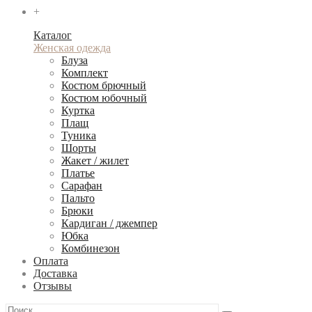
+
Каталог
Женская одежда
Блуза
Комплект
Костюм брючный
Костюм юбочный
Куртка
Плащ
Туника
Шорты
Жакет / жилет
Платье
Сарафан
Пальто
Брюки
Кардиган / джемпер
Юбка
Комбинезон
Оплата
Доставка
Отзывы