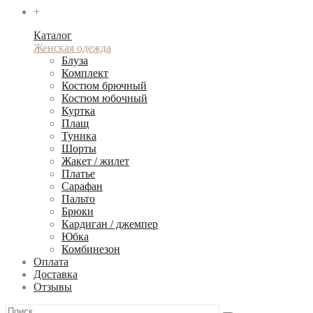
+
Каталог
Женская одежда
Блуза
Комплект
Костюм брючный
Костюм юбочный
Куртка
Плащ
Туника
Шорты
Жакет / жилет
Платье
Сарафан
Пальто
Брюки
Кардиган / джемпер
Юбка
Комбинезон
Оплата
Доставка
Отзывы