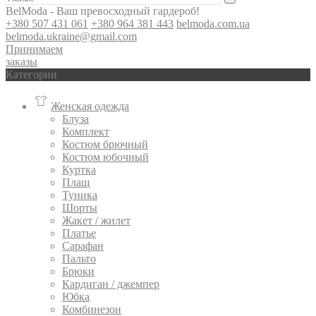
BelModa - Ваш превосходный гардероб!
+380 507 431 061
+380 964 381 443
belmoda.com.ua
belmoda.ukraine@gmail.com
Принимаем
заказы
Категории
Женская одежда
Блуза
Комплект
Костюм брючный
Костюм юбочный
Куртка
Плащ
Туника
Шорты
Жакет / жилет
Платье
Сарафан
Пальто
Брюки
Кардиган / джемпер
Юбка
Комбинезон