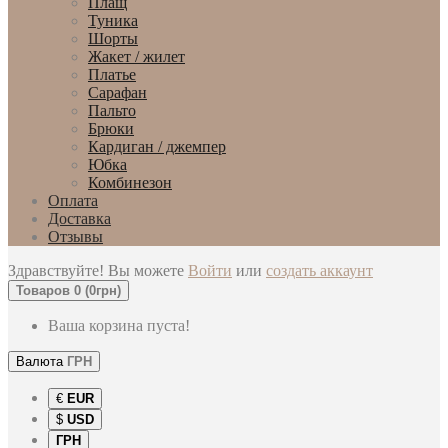
Плащ
Туника
Шорты
Жакет / жилет
Платье
Сарафан
Пальто
Брюки
Кардиган / джемпер
Юбка
Комбинезон
Оплата
Доставка
Отзывы
Здравствуйте! Вы можете
Войти
или
создать аккаунт
Товаров 0 (0грн)
Ваша корзина пуста!
Валюта
ГРН
€
EUR
$
USD
ГРН