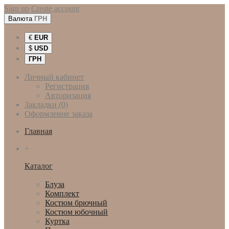
Sign up
Create account
Валюта
ГРН
€
EUR
$
USD
ГРН
Личный кабинет
Регистрация
Авторизация
Закладки (0)
Оформление заказа
Главная
+
Каталог
Женская одежда
Блуза
Комплект
Костюм брючный
Костюм юбочный
Куртка