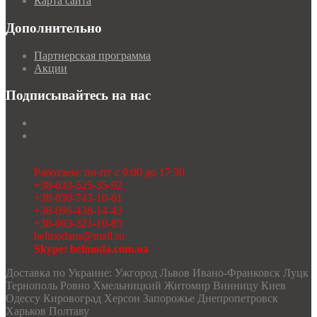
Карта сайта
Дополнительно
Партнерская программа
Акции
Подписывайтесь на нас
Работаем: пн-пт с 9:00 до 17:30
+38-033-525-35-92
+38-050-743-10-61
+38-096-438-14-43
+38-063-321-10-85
belmodaua@mail.ru
Skype: belmoda.com.ua
Доставка по Украине: Ужгород Львов Ивано-Франковск Луцк
Тернополь Ровно Хмельницкий Житомир Винницу Киев
Одессу Кировоград Херсон Запорожье Днепропетровск
Харьков Полтаву