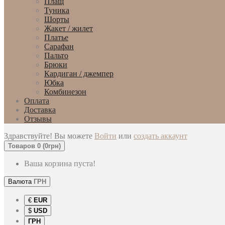
Плащ
Туника
Шорты
Жакет / жилет
Платье
Сарафан
Пальто
Брюки
Кардиган / джемпер
Юбка
Комбинезон
Оплата
Доставка
Отзывы
Здравствуйте! Вы можете
Войти
или
создать аккаунт
Товаров 0 (0грн)
Ваша корзина пуста!
Валюта
ГРН
€
EUR
$
USD
ГРН