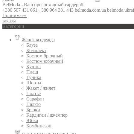
BelModa - Ваш превосходный гардероб!
+380 507 431 061
+380 964 381 443
belmoda.com.ua
belmoda.ukra
Принимаем
заказы
Категории
Женская одежда
Блуза
Комплект
Костюм брючный
Костюм юбочный
Куртка
Плащ
Туника
Шорты
Жакет / жилет
Платье
Сарафан
Пальто
Брюки
Кардиган / джемпер
Юбка
Комбинезон