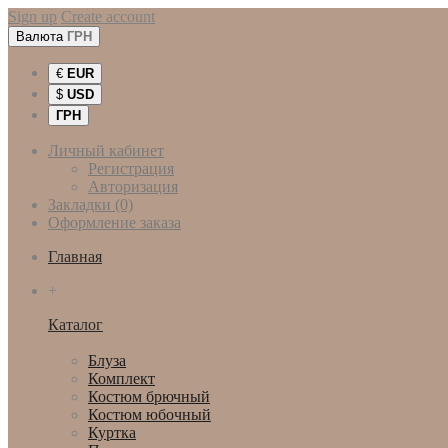
Sign up
Create account
Валюта
ГРН
€
EUR
$
USD
ГРН
Личный кабинет
Регистрация
Авторизация
Закладки (0)
Оформление заказа
Главная
+
Каталог
Женская одежда
Блуза
Комплект
Костюм брючный
Костюм юбочный
Куртка