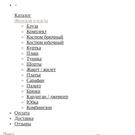
+
Каталог
Женская одежда
Блуза
Комплект
Костюм брючный
Костюм юбочный
Куртка
Плащ
Туника
Шорты
Жакет / жилет
Платье
Сарафан
Пальто
Брюки
Кардиган / джемпер
Юбка
Комбинезон
Оплата
Доставка
Отзывы