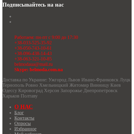
Подписывайтесь на нас
Работаем: пн-пт с 9:00 до 17:30
+38-033-525-35-92
+38-050-743-10-61
+38-096-438-14-43
+38-063-321-10-85
belmodaua@mail.ru
Skype: belmoda.com.ua
Доставка по Украине: Ужгород Львов Ивано-Франковск Луцк
Тернополь Ровно Хмельницкий Житомир Винницу Киев
Одессу Кировоград Херсон Запорожье Днепропетровск
Харьков Полтаву
О НАС
Блог
Контакты
Опросы
Избранное