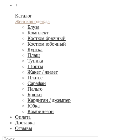
+
Каталог
Женская одежда
Блуза
Комплект
Костюм брючный
Костюм юбочный
Куртка
Плащ
Туника
Шорты
Жакет / жилет
Платье
Сарафан
Пальто
Брюки
Кардиган / джемпер
Юбка
Комбинезон
Оплата
Доставка
Отзывы