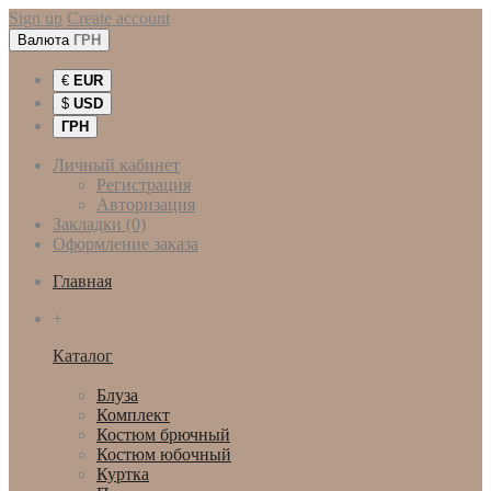
Sign up
Create account
Валюта
ГРН
€
EUR
$
USD
ГРН
Личный кабинет
Регистрация
Авторизация
Закладки (0)
Оформление заказа
Главная
+
Каталог
Женская одежда
Блуза
Комплект
Костюм брючный
Костюм юбочный
Куртка