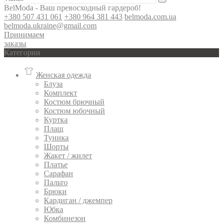
BelModa - Ваш превосходный гардероб!
+380 507 431 061
+380 964 381 443
belmoda.com.ua
belmoda.ukraine@gmail.com
Принимаем
заказы
Категории
Женская одежда
Блуза
Комплект
Костюм брючный
Костюм юбочный
Куртка
Плащ
Туника
Шорты
Жакет / жилет
Платье
Сарафан
Пальто
Брюки
Кардиган / джемпер
Юбка
Комбинезон