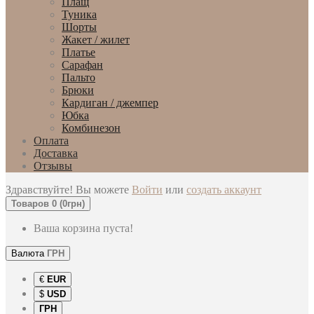
Плащ
Туника
Шорты
Жакет / жилет
Платье
Сарафан
Пальто
Брюки
Кардиган / джемпер
Юбка
Комбинезон
Оплата
Доставка
Отзывы
Здравствуйте! Вы можете
Войти
или
создать аккаунт
Товаров 0 (0грн)
Ваша корзина пуста!
Валюта
ГРН
€
EUR
$
USD
ГРН