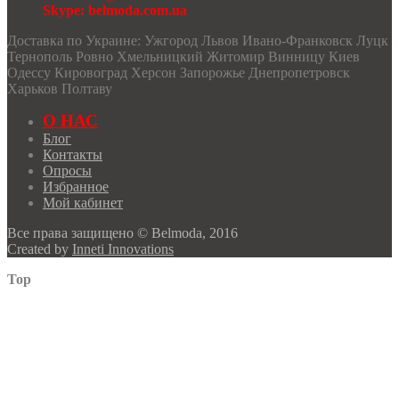
Skype: belmoda.com.ua
Доставка по Украине: Ужгород Львов Ивано-Франковск Луцк
Тернополь Ровно Хмельницкий Житомир Винницу Киев
Одессу Кировоград Херсон Запорожье Днепропетровск
Харьков Полтаву
О НАС
Блог
Контакты
Опросы
Избранное
Мой кабинет
Все права защищено © Belmoda, 2016
Created by
Inneti Innovations
Top