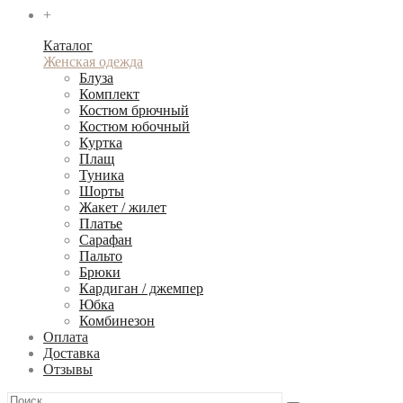
+
Каталог
Женская одежда
Блуза
Комплект
Костюм брючный
Костюм юбочный
Куртка
Плащ
Туника
Шорты
Жакет / жилет
Платье
Сарафан
Пальто
Брюки
Кардиган / джемпер
Юбка
Комбинезон
Оплата
Доставка
Отзывы