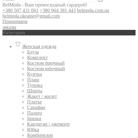
BelModa - Ваш превосходный гардероб!
+380 507 431 061
+380 964 381 443
belmoda.com.ua
belmoda.ukraine@gmail.com
Принимаем
заказы
Категории
Женская одежда
Блуза
Комплект
Костюм брючный
Костюм юбочный
Куртка
Плащ
Туника
Шорты
Жакет / жилет
Платье
Сарафан
Пальто
Брюки
Кардиган / джемпер
Юбка
Комбинезон