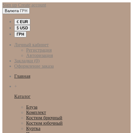
Sign up
Create account
Валюта
ГРН
€
EUR
$
USD
ГРН
Личный кабинет
Регистрация
Авторизация
Закладки (0)
Оформление заказа
Главная
+
Каталог
Женская одежда
Блуза
Комплект
Костюм брючный
Костюм юбочный
Куртка