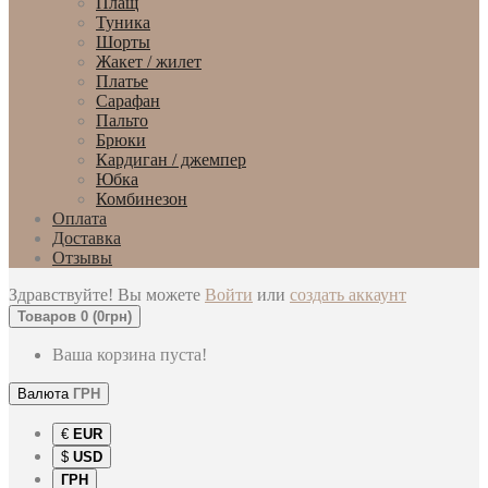
Плащ
Туника
Шорты
Жакет / жилет
Платье
Сарафан
Пальто
Брюки
Кардиган / джемпер
Юбка
Комбинезон
Оплата
Доставка
Отзывы
Здравствуйте! Вы можете
Войти
или
создать аккаунт
Товаров 0 (0грн)
Ваша корзина пуста!
Валюта
ГРН
€
EUR
$
USD
ГРН