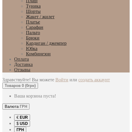
Плащ
Туника
Шорты
Жакет / жилет
Платье
Сарафан
Пальто
Брюки
Кардиган / джемпер
Юбка
Комбинезон
Оплата
Доставка
Отзывы
Здравствуйте! Вы можете
Войти
или
создать аккаунт
Товаров 0 (0грн)
Ваша корзина пуста!
Валюта
ГРН
€
EUR
$
USD
ГРН