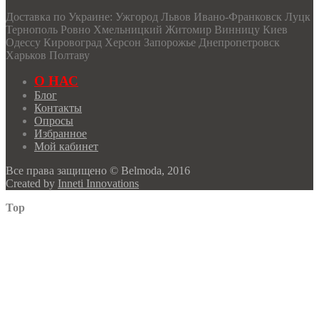
Доставка по Украине: Ужгород Львов Ивано-Франковск Луцк
Тернополь Ровно Хмельницкий Житомир Винницу Киев
Одессу Кировоград Херсон Запорожье Днепропетровск
Харьков Полтаву
О НАС
Блог
Контакты
Опросы
Избранное
Мой кабинет
Все права защищено © Belmoda, 2016
Created by
Inneti Innovations
Top