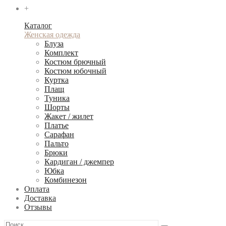
+
Каталог
Женская одежда
Блуза
Комплект
Костюм брючный
Костюм юбочный
Куртка
Плащ
Туника
Шорты
Жакет / жилет
Платье
Сарафан
Пальто
Брюки
Кардиган / джемпер
Юбка
Комбинезон
Оплата
Доставка
Отзывы