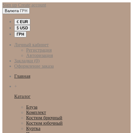
Sign up
Create account
Валюта
ГРН
€
EUR
$
USD
ГРН
Личный кабинет
Регистрация
Авторизация
Закладки (0)
Оформление заказа
Главная
+
Каталог
Женская одежда
Блуза
Комплект
Костюм брючный
Костюм юбочный
Куртка