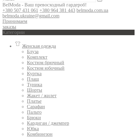
BelModa - Ваш превосходный гардероб!
+380 507 431 061
+380 964 381 443
belmoda.com.ua
belmoda.ukraine@gmail.com
Принимаем
заказы
Категории
Женская одежда
Блуза
Комплект
Костюм брючный
Костюм юбочный
Куртка
Плащ
Туника
Шорты
Жакет / жилет
Платье
Сарафан
Пальто
Брюки
Кардиган / джемпер
Юбка
Комбинезон