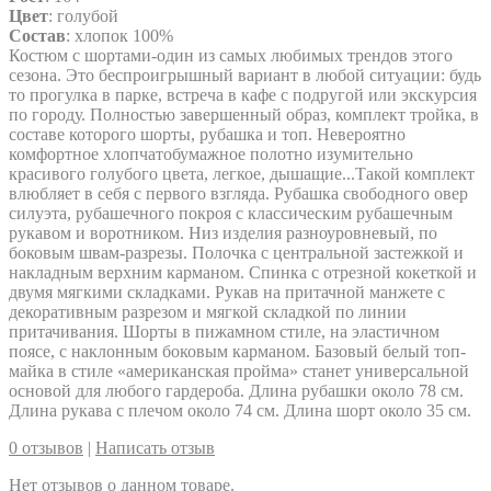
Цвет
: голубой
Состав
: хлопок 100%
Костюм с шортами-один из самых любимых трендов этого
сезона. Это беспроигрышный вариант в любой ситуации: будь
то прогулка в парке, встреча в кафе с подругой или экскурсия
по городу. Полностью завершенный образ, комплект тройка, в
составе которого шорты, рубашка и топ. Невероятно
комфортное хлопчатобумажное полотно изумительно
красивого голубого цвета, легкое, дышащие...Такой комплект
влюбляет в себя с первого взгляда. Рубашка свободного овер
силуэта, рубашечного покроя с классическим рубашечным
рукавом и воротником. Низ изделия разноуровневый, по
боковым швам-разрезы. Полочка с центральной застежкой и
накладным верхним карманом. Спинка с отрезной кокеткой и
двумя мягкими складками. Рукав на притачной манжете с
декоративным разрезом и мягкой складкой по линии
притачивания. Шорты в пижамном стиле, на эластичном
поясе, с наклонным боковым карманом. Базовый белый топ-
майка в стиле «американская пройма» станет универсальной
основой для любого гардероба. Длина рубашки около 78 см.
Длина рукава с плечом около 74 см. Длина шорт около 35 см.
0 отзывов
|
Написать отзыв
Нет отзывов о данном товаре.