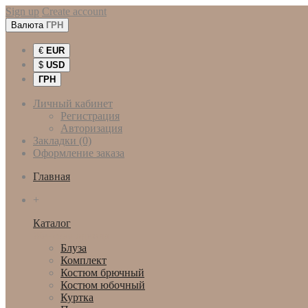
Sign up
Create account
Валюта
ГРН
€
EUR
$
USD
ГРН
Личный кабинет
Регистрация
Авторизация
Закладки (0)
Оформление заказа
Главная
+
Каталог
Женская одежда
Блуза
Комплект
Костюм брючный
Костюм юбочный
Куртка