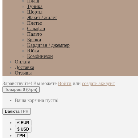
Плащ
Туника
Шорты
Жакет / жилет
Платье
Сарафан
Пальто
Брюки
Кардиган / джемпер
Юбка
Комбинезон
Оплата
Доставка
Отзывы
Здравствуйте! Вы можете
Войти
или
создать аккаунт
Товаров 0 (0грн)
Ваша корзина пуста!
Валюта
ГРН
€
EUR
$
USD
ГРН