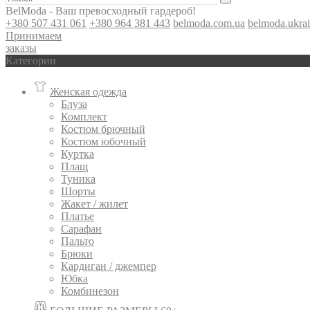
BelModa - Ваш превосходный гардероб!
+380 507 431 061
+380 964 381 443
belmoda.com.ua
belmoda.ukra
Принимаем
заказы
Категории
Женская одежда
Блуза
Комплект
Костюм брючный
Костюм юбочный
Куртка
Плащ
Туника
Шорты
Жакет / жилет
Платье
Сарафан
Пальто
Брюки
Кардиган / джемпер
Юбка
Комбинезон