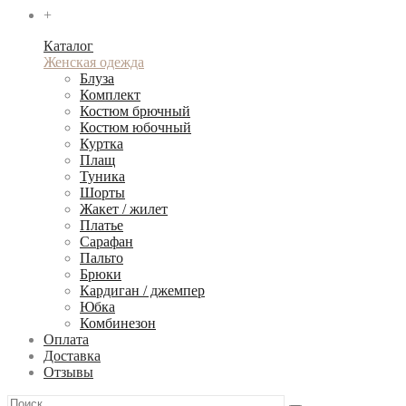
+
Каталог
Женская одежда
Блуза
Комплект
Костюм брючный
Костюм юбочный
Куртка
Плащ
Туника
Шорты
Жакет / жилет
Платье
Сарафан
Пальто
Брюки
Кардиган / джемпер
Юбка
Комбинезон
Оплата
Доставка
Отзывы