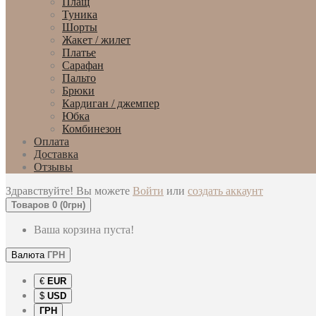
Плащ
Туника
Шорты
Жакет / жилет
Платье
Сарафан
Пальто
Брюки
Кардиган / джемпер
Юбка
Комбинезон
Оплата
Доставка
Отзывы
Здравствуйте! Вы можете
Войти
или
создать аккаунт
Товаров 0 (0грн)
Ваша корзина пуста!
Валюта
ГРН
€
EUR
$
USD
ГРН