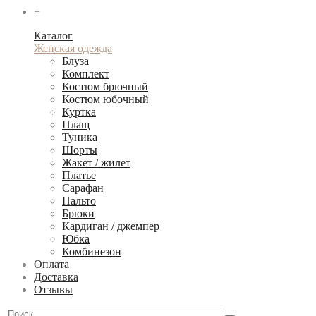
+
Каталог
Женская одежда
Блуза
Комплект
Костюм брючный
Костюм юбочный
Куртка
Плащ
Туника
Шорты
Жакет / жилет
Платье
Сарафан
Пальто
Брюки
Кардиган / джемпер
Юбка
Комбинезон
Оплата
Доставка
Отзывы