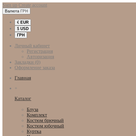
Sign up
Create account
Валюта
ГРН
€
EUR
$
USD
ГРН
Личный кабинет
Регистрация
Авторизация
Закладки (0)
Оформление заказа
Главная
+
Каталог
Женская одежда
Блуза
Комплект
Костюм брючный
Костюм юбочный
Куртка