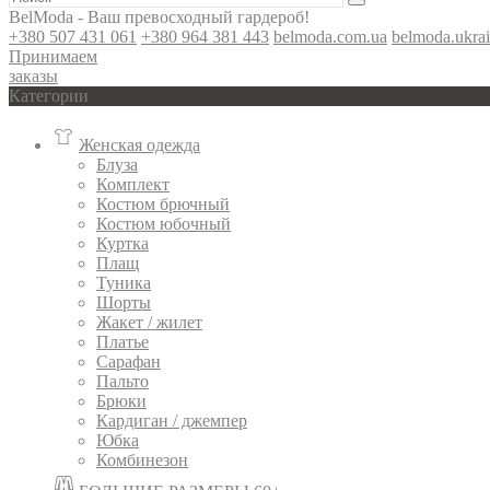
BelModa - Ваш превосходный гардероб!
+380 507 431 061
+380 964 381 443
belmoda.com.ua
belmoda.ukra
Принимаем
заказы
Категории
Женская одежда
Блуза
Комплект
Костюм брючный
Костюм юбочный
Куртка
Плащ
Туника
Шорты
Жакет / жилет
Платье
Сарафан
Пальто
Брюки
Кардиган / джемпер
Юбка
Комбинезон