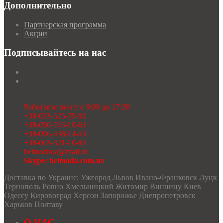
Дополнительно
Партнерская программа
Акции
Подписывайтесь на нас
Работаем: пн-пт с 9:00 до 17:30
+38-033-525-35-92
+38-050-743-10-61
+38-096-438-14-43
+38-063-321-10-85
belmodaua@mail.ru
Skype: belmoda.com.ua
Доставка по Украине: Ужгород Львов Ивано-Франковск Луцк
Тернополь Ровно Хмельницкий Житомир Винницу Киев
Одессу Кировоград Херсон Запорожье Днепропетровск
Харьков Полтаву
О НАС