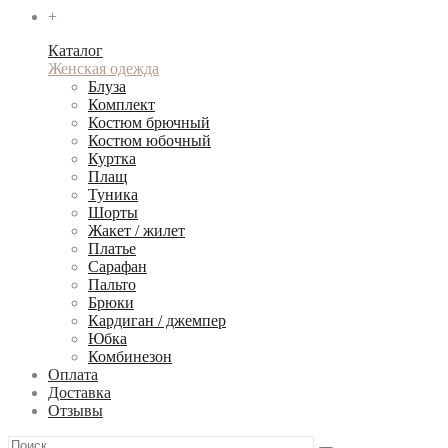
+
Каталог
Женская одежда
Блуза
Комплект
Костюм брючный
Костюм юбочный
Куртка
Плащ
Туника
Шорты
Жакет / жилет
Платье
Сарафан
Пальто
Брюки
Кардиган / джемпер
Юбка
Комбинезон
Оплата
Доставка
Отзывы