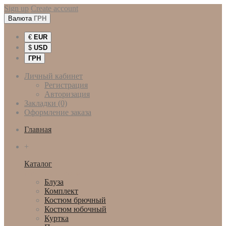
Sign up
Create account
Валюта
ГРН
€
EUR
$
USD
ГРН
Личный кабинет
Регистрация
Авторизация
Закладки (0)
Оформление заказа
Главная
+
Каталог
Женская одежда
Блуза
Комплект
Костюм брючный
Костюм юбочный
Куртка