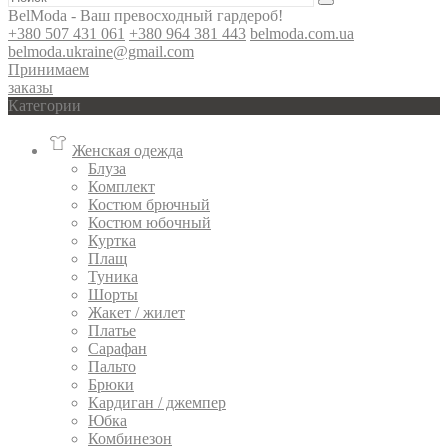
BelModa - Ваш превосходный гардероб!
+380 507 431 061
+380 964 381 443
belmoda.com.ua
belmoda.ukraine@gmail.com
Принимаем
заказы
Категории
Женская одежда
Блуза
Комплект
Костюм брючный
Костюм юбочный
Куртка
Плащ
Туника
Шорты
Жакет / жилет
Платье
Сарафан
Пальто
Брюки
Кардиган / джемпер
Юбка
Комбинезон