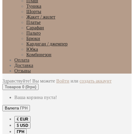
Плащ
Туника
Шорты
Жакет / жилет
Платье
Сарафан
Пальто
Брюки
Кардиган / джемпер
Юбка
Комбинезон
Оплата
Доставка
Отзывы
Здравствуйте! Вы можете
Войти
или
создать аккаунт
Товаров 0 (0грн)
Ваша корзина пуста!
Валюта
ГРН
€
EUR
$
USD
ГРН