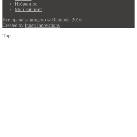
Избранное
Мой кабинет
Все права защищено © Belmoda, 2016
Created by
Inneti Innovations
Top