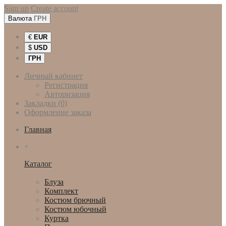
Sign up
Create account
Валюта
ГРН
€
EUR
$
USD
ГРН
Личный кабинет
Регистрация
Авторизация
Закладки (0)
Оформление заказа
Главная
+
Каталог
Женская одежда
Блуза
Комплект
Костюм брючный
Костюм юбочный
Куртка