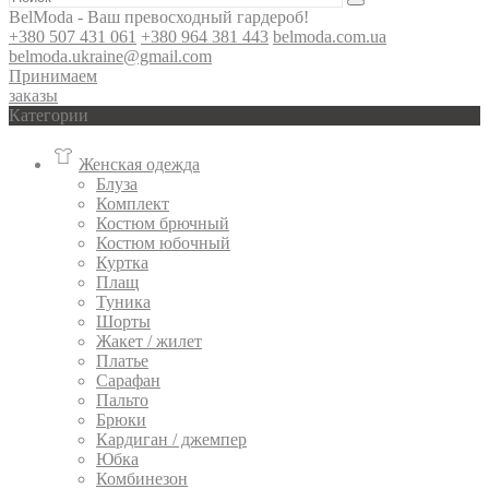
BelModa - Ваш превосходный гардероб!
+380 507 431 061
+380 964 381 443
belmoda.com.ua
belmoda.ukraine@gmail.com
Принимаем
заказы
Категории
Женская одежда
Блуза
Комплект
Костюм брючный
Костюм юбочный
Куртка
Плащ
Туника
Шорты
Жакет / жилет
Платье
Сарафан
Пальто
Брюки
Кардиган / джемпер
Юбка
Комбинезон