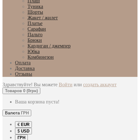
Плащ
Туника
Шорты
Жакет / жилет
Платье
Сарафан
Пальто
Брюки
Кардиган / джемпер
Юбка
Комбинезон
Оплата
Доставка
Отзывы
Здравствуйте! Вы можете
Войти
или
создать аккаунт
Товаров 0 (0грн)
Ваша корзина пуста!
Валюта
ГРН
€
EUR
$
USD
ГРН