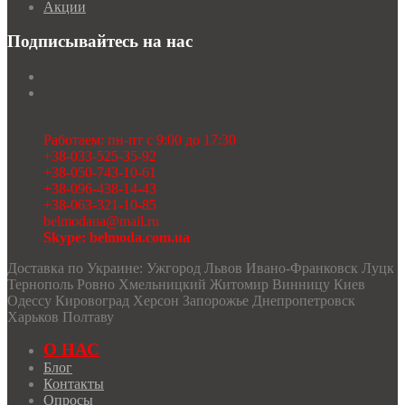
Акции
Подписывайтесь на нас
Работаем: пн-пт с 9:00 до 17:30
+38-033-525-35-92
+38-050-743-10-61
+38-096-438-14-43
+38-063-321-10-85
belmodaua@mail.ru
Skype: belmoda.com.ua
Доставка по Украине: Ужгород Львов Ивано-Франковск Луцк
Тернополь Ровно Хмельницкий Житомир Винницу Киев
Одессу Кировоград Херсон Запорожье Днепропетровск
Харьков Полтаву
О НАС
Блог
Контакты
Опросы