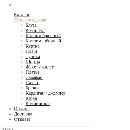
+
Каталог
Женская одежда
Блуза
Комплект
Костюм брючный
Костюм юбочный
Куртка
Плащ
Туника
Шорты
Жакет / жилет
Платье
Сарафан
Пальто
Брюки
Кардиган / джемпер
Юбка
Комбинезон
Оплата
Доставка
Отзывы