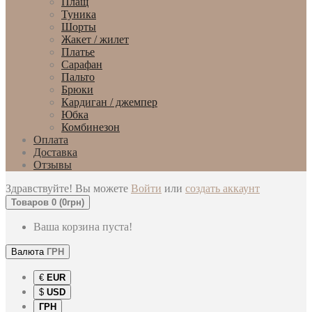
Плащ
Туника
Шорты
Жакет / жилет
Платье
Сарафан
Пальто
Брюки
Кардиган / джемпер
Юбка
Комбинезон
Оплата
Доставка
Отзывы
Здравствуйте! Вы можете
Войти
или
создать аккаунт
Товаров 0 (0грн)
Ваша корзина пуста!
Валюта
ГРН
€
EUR
$
USD
ГРН