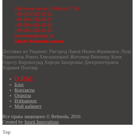
Работаем: пн-пт с 9:00 до 17:30
+38-033-525-35-92
+38-050-743-10-61
+38-096-438-14-43
+38-063-321-10-85
belmodaua@mail.ru
Skype: belmoda.com.ua
Доставка по Украине: Ужгород Львов Ивано-Франковск Луцк
Тернополь Ровно Хмельницкий Житомир Винницу Киев
Одессу Кировоград Херсон Запорожье Днепропетровск
Харьков Полтаву
О НАС
Блог
Контакты
Опросы
Избранное
Мой кабинет
Все права защищено © Belmoda, 2016
Created by
Inneti Innovations
Top