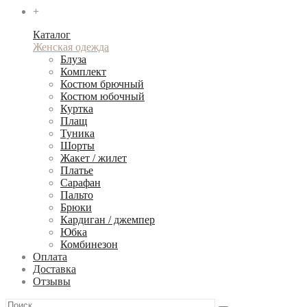
+
Каталог
Женская одежда
Блуза
Комплект
Костюм брючный
Костюм юбочный
Куртка
Плащ
Туника
Шорты
Жакет / жилет
Платье
Сарафан
Пальто
Брюки
Кардиган / джемпер
Юбка
Комбинезон
Оплата
Доставка
Отзывы