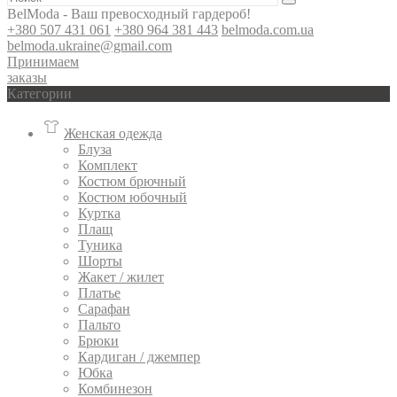
BelModa - Ваш превосходный гардероб!
+380 507 431 061
+380 964 381 443
belmoda.com.ua
belmoda.ukraine@gmail.com
Принимаем
заказы
Категории
Женская одежда
Блуза
Комплект
Костюм брючный
Костюм юбочный
Куртка
Плащ
Туника
Шорты
Жакет / жилет
Платье
Сарафан
Пальто
Брюки
Кардиган / джемпер
Юбка
Комбинезон