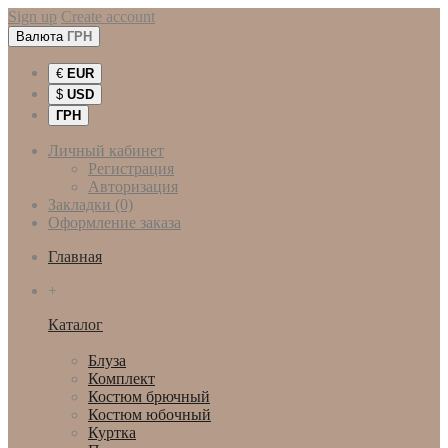
Sign up
Create account
Валюта
ГРН
€
EUR
$
USD
ГРН
Личный кабинет
Регистрация
Авторизация
Закладки (0)
Оформление заказа
Главная
+
Каталог
Женская одежда
Блуза
Комплект
Костюм брючный
Костюм юбочный
Куртка