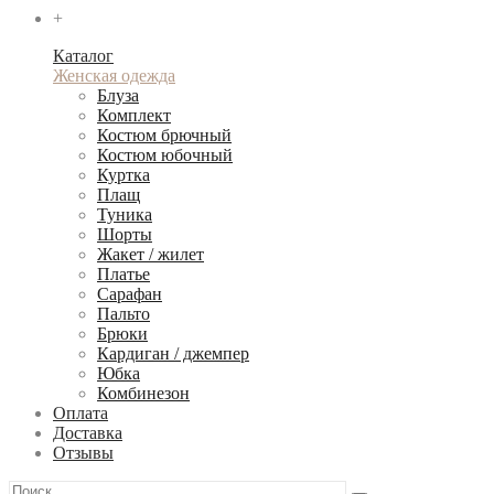
+
Каталог
Женская одежда
Блуза
Комплект
Костюм брючный
Костюм юбочный
Куртка
Плащ
Туника
Шорты
Жакет / жилет
Платье
Сарафан
Пальто
Брюки
Кардиган / джемпер
Юбка
Комбинезон
Оплата
Доставка
Отзывы