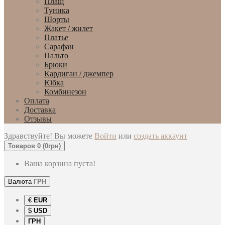
Плащ
Туника
Шорты
Жакет / жилет
Платье
Сарафан
Пальто
Брюки
Кардиган / джемпер
Юбка
Комбинезон
Оплата
Доставка
Отзывы
Здравствуйте! Вы можете
Войти
или
создать аккаунт
Товаров 0 (0грн)
Ваша корзина пуста!
Валюта
ГРН
€
EUR
$
USD
ГРН