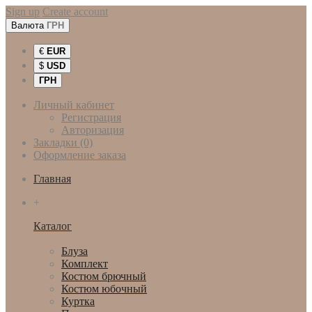
Sign up
Create account
Валюта
ГРН
€
EUR
$
USD
ГРН
Личный кабинет
Регистрация
Авторизация
Закладки (0)
Оформление заказа
Главная
+
Каталог
Женская одежда
Блуза
Комплект
Костюм брючный
Костюм юбочный
Куртка