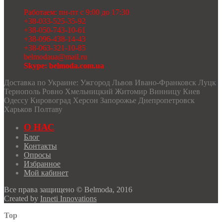
Работаем: пн-пт с 9:00 до 17:30
+38-033-525-35-92
+38-050-743-10-61
+38-096-438-14-43
+38-063-321-10-85
belmodaua@mail.ru
Skype: belmoda.com.ua
Доставка по Украине: Ужгород Львов Ивано-Франковск Луцк
Тернополь Ровно Хмельницкий Житомир Винницу Киев
Одессу Кировоград Херсон Запорожье Днепропетровск
Харьков Полтаву
О НАС
Блог
Контакты
Опросы
Избранное
Мой кабинет
Все права защищено © Belmoda, 2016
Created by
Inneti Innovations
Top