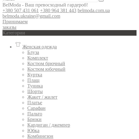
BelModa - Ваш превосходный гардероб!
+380 507 431 061
+380 964 381 443
belmoda.com.ua
belmoda.ukraine@gmail.com
Принимаем
заказы
Категории
Женская одежда
Блуза
Комплект
Костюм брючный
Костюм юбочный
Куртка
Плащ
Туника
Шорты
Жакет / жилет
Платье
Сарафан
Пальто
Брюки
Кардиган / джемпер
Юбка
Комбинезон