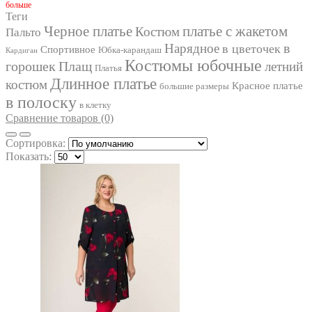
бoльше
FAVORINI
Теги
FOXY FOX
Черное платье
платье с жакетом
Костюм
Пальто
GIZART
в
Нарядное
в цветочек
GOLDEN VALLEY
Спортивное
Юбка-карандаш
Кардиган
INPOINT
Костюмы юбочные
горошек
Плащ
летний
Платья
IVA
Длинное платье
костюм
Красное платье
большие размеры
IVELTA PLUS
в полоску
JURIMEX
в клетку
KALORIS
Сравнение товаров (0)
LA KONA
LADIS LINE
Сортировка:
LADY SECRET
Показать:
LADY STYLE CLASSIC
LAKBI
LE RINA
LENATA
LILIANA
LINIA_L
LIONA STYLE
LISSANA
LOKKA
LOKKA
LUCKY FOX
LYUSHE