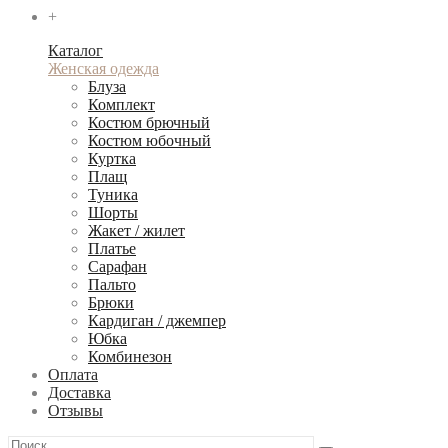
+
Каталог
Женская одежда
Блуза
Комплект
Костюм брючный
Костюм юбочный
Куртка
Плащ
Туника
Шорты
Жакет / жилет
Платье
Сарафан
Пальто
Брюки
Кардиган / джемпер
Юбка
Комбинезон
Оплата
Доставка
Отзывы