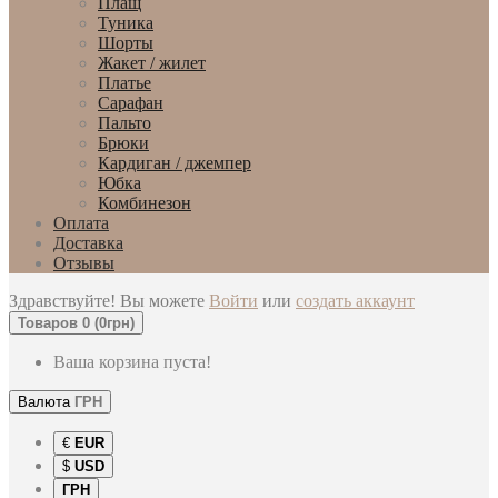
Плащ
Туника
Шорты
Жакет / жилет
Платье
Сарафан
Пальто
Брюки
Кардиган / джемпер
Юбка
Комбинезон
Оплата
Доставка
Отзывы
Здравствуйте! Вы можете
Войти
или
создать аккаунт
Товаров 0 (0грн)
Ваша корзина пуста!
Валюта
ГРН
€
EUR
$
USD
ГРН