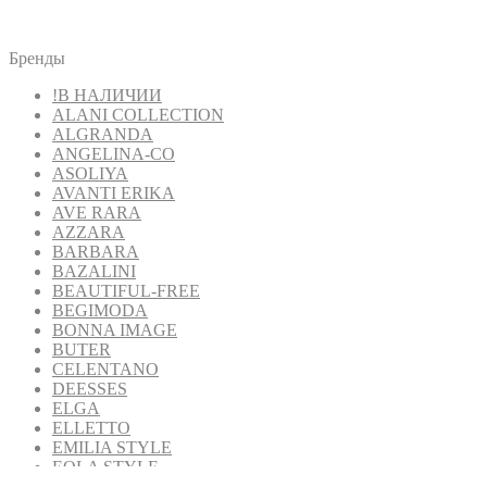
Бренды
!В НАЛИЧИИ
ALANI COLLECTION
ALGRANDA
ANGELINA-CO
ASOLIYA
AVANTI ERIKA
AVE RARA
AZZARA
BARBARA
BAZALINI
BEAUTIFUL-FREE
BEGIMODA
BONNA IMAGE
BUTER
CELENTANO
DEESSES
ELGA
ELLETTO
EMILIA STYLE
EOLA STYLE
FANTAZIA MOD