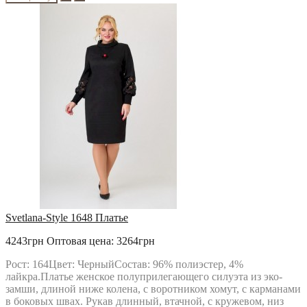
Svetlana-Style 1648 Платье
4243грн
Оптовая цена: 3264грн
Рост: 164Цвет: ЧерныйСостав: 96% полиэстер, 4%
лайкра.Платье женское полуприлегающего силуэта из эко-
замши, длиной ниже колена, с воротником хомут, с карманами
в боковых швах. Рукав длинный, втачной, с кружевом, низ