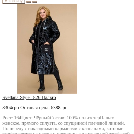
В корзину
Svetlana-Style 1826 Пальто
8304грн
Оптовая цена: 6388грн
Рост: 164Цвет: ЧёрныйСостав: 100% полиэстерПальто
женское, прямого силуэта, со спущенной плечевой линией.
По переду с накладными карманами с клапанами, которые
застёгиваются на петлю и пуговицу, с центральной застёжкой