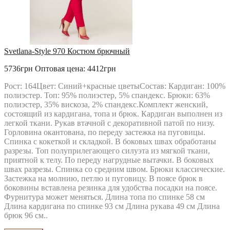
MAGIA MODY
MALI
MAX
MIA MODA
MICHEL STYLE
MICHEL-CHIC
Svetlana-Style 970 Костюм брючный
MIRA-FASHION
MODA-URS
5736грн
Оптовая цена: 4412грн
MUBLIZ
NEEDLE REVERTEX
Рост: 164Цвет: Синий+красные цветыСостав: Кардиган: 100%
NINELE
полиэстер. Топ: 95% полиэстер, 5% спандекс. Брюки: 63%
NOVA LINE
полиэстер, 35% вискоза, 2% спандекс.Комплект женский,
ORHIDEYA LUX
состоящий из кардигана, топа и брюк. Кардиган выполнен из
PIRS
легкой ткани. Рукав втачной с декоративной патой по низу.
PRETTY
Горловина окантована, по переду застежка на пуговицы.
PUR PUR
Спинка с кокеткой и складкой. В боковых швах обработаны
RIVOLI
разрезы. Топ полуприлегающего силуэта из мягкой ткани,
RUNELLA
приятной к телу. По переду нагрудные вытачки. В боковых
SODA
швах разрезы. Спинка со средним швом. Брюки классические.
SOLOMEYA LUX
Застежка на молнию, петлю и пуговицу. В поясе брюк в
Svetlana-Style
боковины вставлена резинка для удобства посадки на поясе.
TAIER
Фурнитура может меняться. Длина топа по спинке 58 см
TEFFI
Длина кардигана по спинке 93 см Длина рукава 49 см Длина
TENSI
брюк 96 см..
test_producer