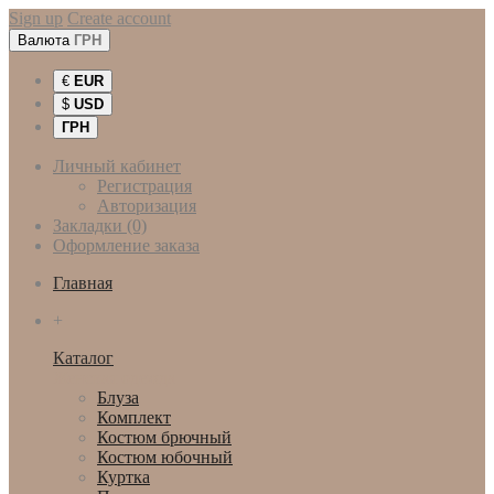
Sign up
Create account
Валюта
ГРН
€
EUR
$
USD
ГРН
Личный кабинет
Регистрация
Авторизация
Закладки (0)
Оформление заказа
Главная
+
Каталог
Женская одежда
Блуза
Комплект
Костюм брючный
Костюм юбочный
Куртка