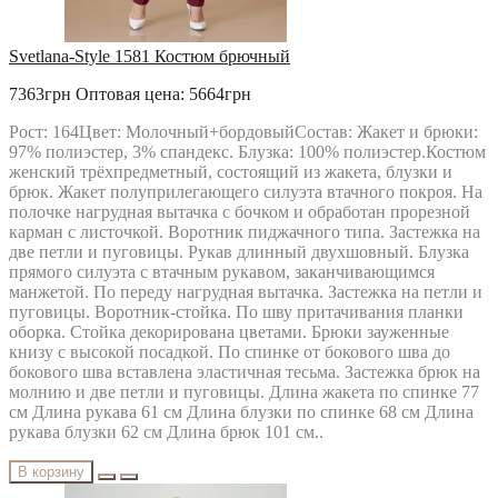
Svetlana-Style 1581 Костюм брючный
7363грн
Оптовая цена: 5664грн
Рост: 164Цвет: Молочный+бордовыйСостав: Жакет и брюки:
97% полиэстер, 3% спандекс. Блузка: 100% полиэстер.Костюм
женский трёхпредметный, состоящий из жакета, блузки и
брюк. Жакет полуприлегающего силуэта втачного покроя. На
полочке нагрудная вытачка с бочком и обработан прорезной
карман с листочкой. Воротник пиджачного типа. Застежка на
две петли и пуговицы. Рукав длинный двухшовный. Блузка
прямого силуэта с втачным рукавом, заканчивающимся
манжетой. По переду нагрудная вытачка. Застежка на петли и
пуговицы. Воротник-стойка. По шву притачивания планки
оборка. Стойка декорирована цветами. Брюки зауженные
книзу с высокой посадкой. По спинке от бокового шва до
бокового шва вставлена эластичная тесьма. Застежка брюк на
молнию и две петли и пуговицы. Длина жакета по спинке 77
см Длина рукава 61 см Длина блузки по спинке 68 см Длина
рукава блузки 62 см Длина брюк 101 см..
В корзину