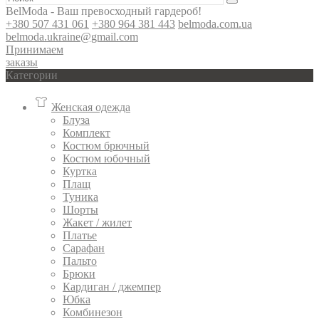
BelModa - Ваш превосходный гардероб!
+380 507 431 061
+380 964 381 443
belmoda.com.ua
belmoda.ukraine@gmail.com
Принимаем
заказы
Категории
Женская одежда
Блуза
Комплект
Костюм брючный
Костюм юбочный
Куртка
Плащ
Туника
Шорты
Жакет / жилет
Платье
Сарафан
Пальто
Брюки
Кардиган / джемпер
Юбка
Комбинезон