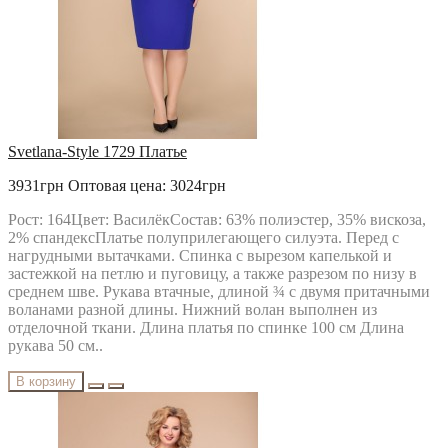
Svetlana-Style 1729 Платье
3931грн
Оптовая цена: 3024грн
Рост: 164Цвет: ВасилёкСостав: 63% полиэстер, 35% вискоза,
2% спандексПлатье полуприлегающего силуэта. Перед с
нагрудными вытачками. Спинка с вырезом капелькой и
застежкой на петлю и пуговицу, а также разрезом по низу в
среднем шве. Рукава втачные, длиной ¾ с двумя притачными
воланами разной длины. Нижний волан выполнен из
отделочной ткани. Длина платья по спинке 100 см Длина
рукава 50 см..
В корзину