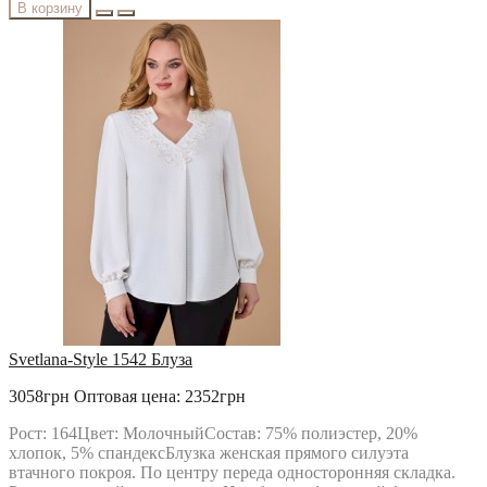
TEZA
В корзину
URS
VESNALETTO
VILENA FASHION
VITTORIA QUEEN
БелЭльСтиль
ОРХИДЕЯ
РАСПРОДАЖА
Твой Имидж
Svetlana-Style 1542 Блуза
3058грн
Оптовая цена: 2352грн
Рост: 164Цвет: МолочныйСостав: 75% полиэстер, 20%
хлопок, 5% спандексБлузка женская прямого силуэта
втачного покроя. По центру переда односторонняя складка.