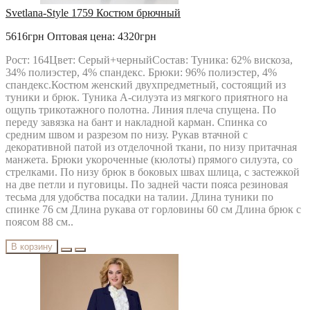
Svetlana-Style 1759 Костюм брючный
5616грн
Оптовая цена: 4320грн
Рост: 164Цвет: Серый+черныйСостав: Туника: 62% вискоза,
34% полиэстер, 4% спандекс. Брюки: 96% полиэстер, 4%
спандекс.Костюм женский двухпредметный, состоящий из
туники и брюк. Туника А-силуэта из мягкого приятного на
ощупь трикотажного полотна. Линия плеча спущена. По
переду завязка на бант и накладной карман. Спинка со
средним швом и разрезом по низу. Рукав втачной с
декоративной патой из отделочной ткани, по низу притачная
манжета. Брюки укороченные (кюлоты) прямого силуэта, со
стрелками. По низу брюк в боковых швах шлица, с застежкой
на две петли и пуговицы. По задней части пояса резиновая
тесьма для удобства посадки на талии. Длина туники по
спинке 76 см Длина рукава от горловины 60 см Длина брюк с
поясом 88 см..
В корзину