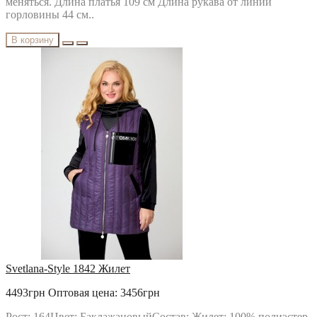
меняться. Длина платья 109 см Длина рукава от линии
горловины 44 см..
В корзину
Svetlana-Style 1842 Жилет
4493грн
Оптовая цена: 3456грн
Рост: 164Цвет: БаклажановыйСостав: Жилет: 100% полиэстер.