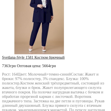
Svetlana-Style 1581 Костюм брючный
7363грн
Оптовая цена: 5664грн
Рост: 164Цвет: Молочный+темно-синийСостав: Жакет и
брюки: 97% полиэстер, 3% спандекс. Блузка: 100%
полиэстер.Костюм женский трёхпредметный, состоящий из
жакета, блузки и брюк. Жакет полуприлегающего силуэта
втачного покроя. На полочке нагрудная вытачка с бочком и
обработан прорезной карман с листочкой. Воротник
пиджачного типа. Застежка на две петли и пуговицы. Рукав
длинный двухшовный. Блузка прямого силуэта с втачным
рукавом, заканчивающимся манжетой. По переду нагрудная