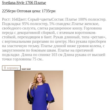
Svetlana-Style 1706 Платье
2256грн
Оптовая цена: 1735грн
Рост: 164Цвет: Серый+цветыСостав: Платье 100% полиэстер.
Подкладка: 95% полиэстер, 5% спандекс.Платье женское,
свободного силуэта, слегка расширенное книзу. Горловина
переда с декоративной сборкой, с втачным воротником-
стойкой, переходящим в бант. Рукав длинный, типа «реглан»,
с вертикальными разрезами по центру. Низ рукава присборен
на эластичную тесьму. Платье длиной ниже уровня колена, с
закруглением по боковым швам. Платье на притачной
подкладке. Длина по спинке 103 см Длина рукава от высшей
точки горловины 75 см..
В корзину