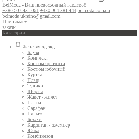
BelModa - Ваш превосходный гардероб!
+380 507 431 061
+380 964 381 443
belmoda.com.ua
belmoda.ukraine@gmail.com
Принимаем
заказы
Категории
Женская одежда
Блуза
Комплект
Костюм брючный
Костюм юбочный
Куртка
Плащ
Туника
Шорты
Жакет / жилет
Платье
Сарафан
Пальто
Брюки
Кардиган / джемпер
Юбка
Комбинезон