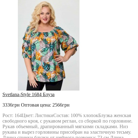
Svetlana-Style 1684 Блуза
3336грн
Оптовая цена: 2566грн
Рост: 164Цвет: ЛистикиСостав: 100% хлопокБлузка женская
свободного кроя, с рукавом реглан, со сборкой по горловине.
Рукав объемный, драпированный мягкими складками. Низ
рукава и вырез горловины присобран на эластичную тесьму.
Длина спинки блузки от шейного позвонка: 73 см Длина