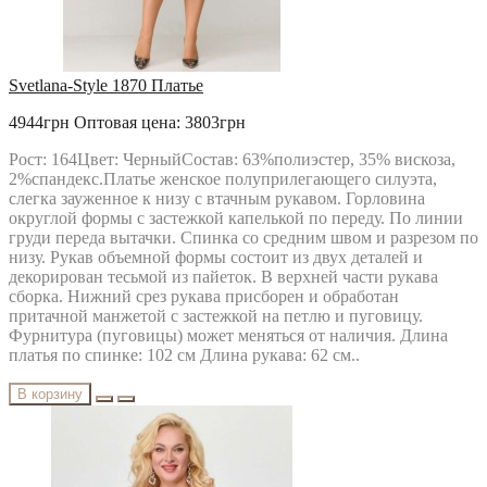
MAGIA MODY
MALI
MAX
MIA MODA
MICHEL STYLE
Svetlana-Style 1870 Платье
MICHEL-CHIC
MIRA-FASHION
4944грн
Оптовая цена: 3803грн
MODA-URS
MUBLIZ
Рост: 164Цвет: ЧерныйСостав: 63%полиэстер, 35% вискоза,
NEEDLE REVERTEX
2%спандекс.Платье женское полуприлегающего силуэта,
NINELE
слегка зауженное к низу с втачным рукавом. Горловина
NOVA LINE
округлой формы с застежкой капелькой по переду. По линии
ORHIDEYA LUX
груди переда вытачки. Спинка со средним швом и разрезом по
PIRS
низу. Рукав объемной формы состоит из двух деталей и
PRETTY
декорирован тесьмой из пайеток. В верхней части рукава
PUR PUR
сборка. Нижний срез рукава присборен и обработан
RIVOLI
притачной манжетой с застежкой на петлю и пуговицу.
RUNELLA
Фурнитура (пуговицы) может меняться от наличия. Длина
SODA
платья по спинке: 102 см Длина рукава: 62 см..
SOLOMEYA LUX
Svetlana-Style
В корзину
TAIER
TEFFI
TENSI
test_producer