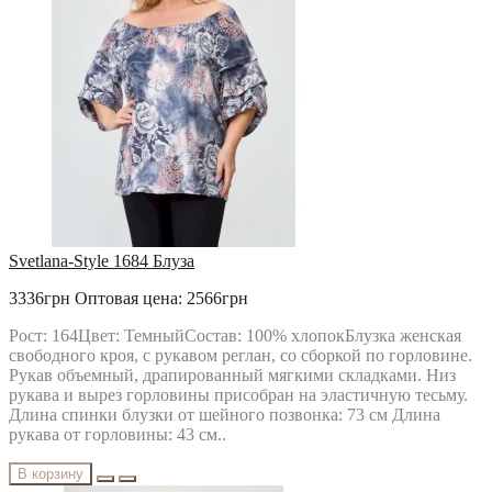
TEZA
URS
VESNALETTO
VILENA FASHION
VITTORIA QUEEN
БелЭльСтиль
ОРХИДЕЯ
РАСПРОДАЖА
Твой Имидж
Svetlana-Style 1684 Блуза
3336грн
Оптовая цена: 2566грн
Рост: 164Цвет: ТемныйСостав: 100% хлопокБлузка женская
свободного кроя, с рукавом реглан, со сборкой по горловине.
Рукав объемный, драпированный мягкими складками. Низ
рукава и вырез горловины присобран на эластичную тесьму.
Длина спинки блузки от шейного позвонка: 73 см Длина
рукава от горловины: 43 см..
В корзину