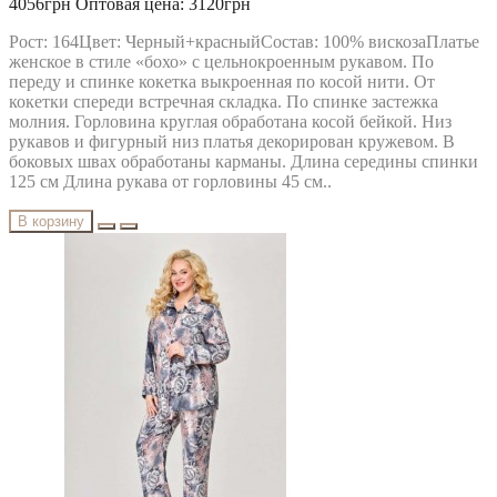
4056грн
Оптовая цена: 3120грн
Рост: 164Цвет: Черный+красныйСостав: 100% вискозаПлатье
женское в стиле «бохо» с цельнокроенным рукавом. По
переду и спинке кокетка выкроенная по косой нити. От
кокетки спереди встречная складка. По спинке застежка
молния. Горловина круглая обработана косой бейкой. Низ
рукавов и фигурный низ платья декорирован кружевом. В
боковых швах обработаны карманы. Длина середины спинки
125 см Длина рукава от горловины 45 см..
В корзину