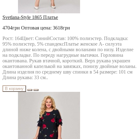
Svetlana-Style 1865 Платье
4704грн
Оптовая цена: 3618грн
Рост: 164Цвет: СинийСостав: 100% полиэстер. Подкладка:
95% полиэстер, 5% спандексПлатье женское А- силуэта
длиной ниже колена, с двойными воланами по низу. Изделие
на подкладке. По переду нагрудные вытачки. Горловина
окантована. Рукав втачной, короткий. Верх рукава украшен
окантованной капелькой на завязках, понизу двойные воланы.
Длина изделия по среднему шву спинки в 54 размере: 101 см
Длина рукава: 33 см..
В корзину