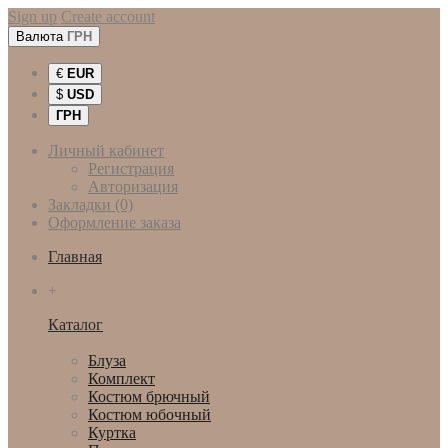
Sign up
Create account
Валюта
ГРН
€
EUR
$
USD
ГРН
Личный кабинет
Регистрация
Авторизация
Закладки (0)
Оформление заказа
Главная
+
Каталог
Женская одежда
Блуза
Комплект
Костюм брючный
Костюм юбочный
Куртка