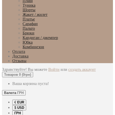
Плащ
Туника
Шорты
Жакет / жилет
Платье
Сарафан
Пальто
Брюки
Кардиган / джемпер
Юбка
Комбинезон
Оплата
Доставка
Отзывы
Здравствуйте! Вы можете
Войти
или
создать аккаунт
Товаров 0 (0грн)
Ваша корзина пуста!
Валюта
ГРН
€
EUR
$
USD
ГРН