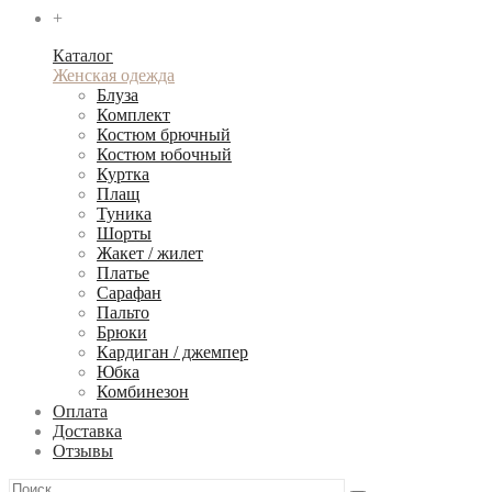
+
Каталог
Женская одежда
Блуза
Комплект
Костюм брючный
Костюм юбочный
Куртка
Плащ
Туника
Шорты
Жакет / жилет
Платье
Сарафан
Пальто
Брюки
Кардиган / джемпер
Юбка
Комбинезон
Оплата
Доставка
Отзывы