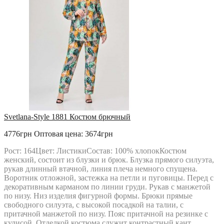
Svetlana-Style 1881 Костюм брючный
4776грн
Оптовая цена: 3674грн
Рост: 164Цвет: ЛистикиСостав: 100% хлопокКостюм
женский, состоит из блузки и брюк. Блузка прямого силуэта,
рукав длинный втачной, линия плеча немного спущена.
Воротник отложной, застежка на петли и пуговицы. Перед с
декоративным карманом по линии груди. Рукав с манжетой
по низу. Низ изделия фигурной формы. Брюки прямые
свободного силуэта, с высокой посадкой на талии, с
притачной манжетой по низу. Пояс притачной на резинке с
кулисой. Отделкой костюма служит контрастный кант.