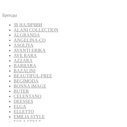
Бренды
!В НАЛИЧИИ
ALANI COLLECTION
ALGRANDA
ANGELINA-CO
ASOLIYA
AVANTI ERIKA
AVE RARA
AZZARA
BARBARA
BAZALINI
BEAUTIFUL-FREE
BEGIMODA
BONNA IMAGE
BUTER
CELENTANO
DEESSES
ELGA
ELLETTO
EMILIA STYLE
EOLA STYLE
FANTAZIA MOD