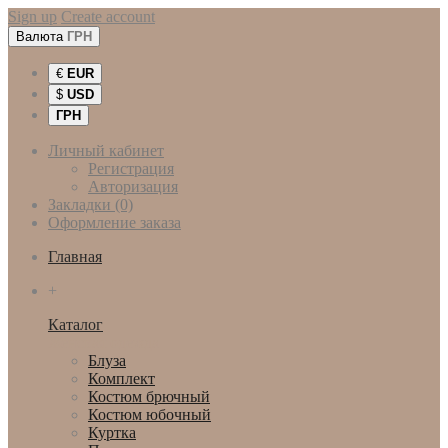
Sign up
Create account
Валюта
ГРН
€
EUR
$
USD
ГРН
Личный кабинет
Регистрация
Авторизация
Закладки (0)
Оформление заказа
Главная
+
Каталог
Женская одежда
Блуза
Комплект
Костюм брючный
Костюм юбочный
Куртка