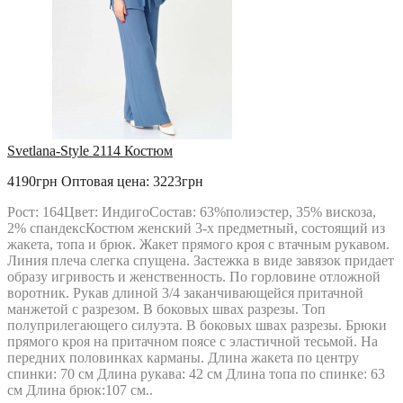
Svetlana-Style 2114 Костюм
4190грн
Оптовая цена: 3223грн
Рост: 164Цвет: ИндигоСостав: 63%полиэстер, 35% вискоза,
2% спандексКостюм женский 3-х предметный, состоящий из
жакета, топа и брюк. Жакет прямого кроя с втачным рукавом.
Линия плеча слегка спущена. Застежка в виде завязок придает
образу игривость и женственность. По горловине отложной
воротник. Рукав длиной 3/4 заканчивающейся притачной
манжетой с разрезом. В боковых швах разрезы. Топ
полуприлегающего силуэта. В боковых швах разрезы. Брюки
прямого кроя на притачном поясе с эластичной тесьмой. На
передних половинках карманы. Длина жакета по центру
спинки: 70 см Длина рукава: 42 см Длина топа по спинке: 63
см Длина брюк:107 см..