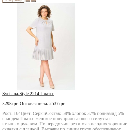
Svetlana-Style 2214 Платье
3298грн
Оптовая цена: 2537грн
Рост: 164Цвет: СерыйСостав: 58% хлопок 37% полиамид 5%
спандексПлатье женское полуприлегающего силуэта с
втачным рукавом. По переду v-вырез и мягкие односторонние
складки с планкой. Вытачки по линии груди обеспечивают