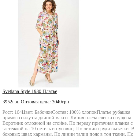
TEZA
URS
VESNALETTO
VILENA FASHION
VITTORIA QUEEN
БелЭльСтиль
ОРХИДЕЯ
РАСПРОДАЖА
Твой Имидж
Svetlana-Style 1930 Платье
3952грн
Оптовая цена: 3040грн
Рост: 164Цвет: БабочкиСостав: 100% хлопокПлатье рубашка
прямого силуэта длиной макси. Линия плеча слегка спущена.
Воротник отложной на стойке. По переду притачная планка с
застежкой на 10 петель и пуговиц. По линии груди вытачки. В
боковых швах карманы. По линии талии пояс в тон ткани. По