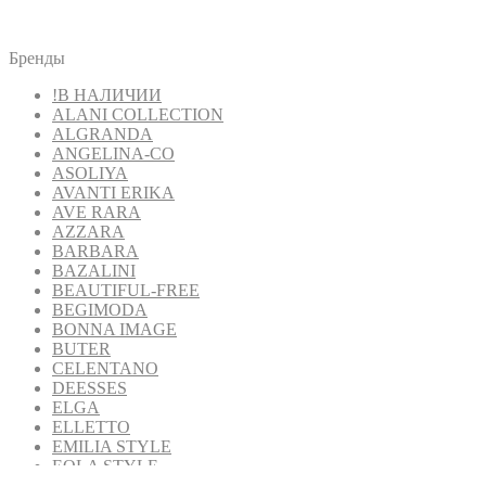
Бренды
!В НАЛИЧИИ
ALANI COLLECTION
ALGRANDA
ANGELINA-CO
ASOLIYA
AVANTI ERIKA
AVE RARA
AZZARA
BARBARA
BAZALINI
BEAUTIFUL-FREE
BEGIMODA
BONNA IMAGE
BUTER
CELENTANO
DEESSES
ELGA
ELLETTO
EMILIA STYLE
EOLA STYLE
FANTAZIA MOD