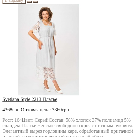
В корзину
Svetlana-Style 2213 Платье
4368грн
Оптовая цена: 3360грн
Рост: 164Цвет: СерыйСостав: 58% хлопок 37% полиамид 5%
спандексПлатье женское свободного кроя с втачным рукавом.
Элегантный вырез горловины каре, обработанный притачной
планкой, создает утонченный и стильный образ.