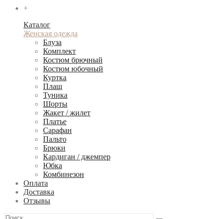
+
Каталог
Женская одежда
Блуза
Комплект
Костюм брючный
Костюм юбочный
Куртка
Плащ
Туника
Шорты
Жакет / жилет
Платье
Сарафан
Пальто
Брюки
Кардиган / джемпер
Юбка
Комбинезон
Оплата
Доставка
Отзывы