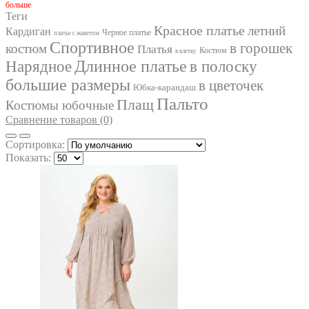
бoльше
FAVORINI
Теги
FOXY FOX
Красное платье
летний
Кардиган
Черное платье
платье с жакетом
GIZART
Спортивное
в горошек
костюм
Платья
GOLDEN VALLEY
Костюм
в клетку
INPOINT
Длинное платье
Нарядное
в полоску
IVA
большие размеры
в цветочек
IVELTA PLUS
Юбка-карандаш
JURIMEX
Пальто
Плащ
Костюмы юбочные
KALORIS
Сравнение товаров (0)
LA KONA
LADIS LINE
Сортировка:
LADY SECRET
Показать:
LADY STYLE CLASSIC
LAKBI
LE RINA
LENATA
LILIANA
LINIA_L
LIONA STYLE
LISSANA
LOKKA
LOKKA
LUCKY FOX
LYUSHE