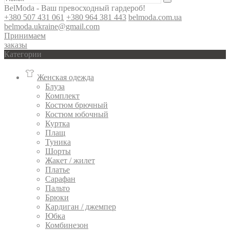
BelModa - Ваш превосходный гардероб!
+380 507 431 061
+380 964 381 443
belmoda.com.ua
belmoda.ukraine@gmail.com
Принимаем
заказы
Категории
Женская одежда
Блуза
Комплект
Костюм брючный
Костюм юбочный
Куртка
Плащ
Туника
Шорты
Жакет / жилет
Платье
Сарафан
Пальто
Брюки
Кардиган / джемпер
Юбка
Комбинезон