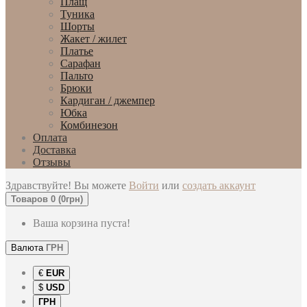
Плащ
Туника
Шорты
Жакет / жилет
Платье
Сарафан
Пальто
Брюки
Кардиган / джемпер
Юбка
Комбинезон
Оплата
Доставка
Отзывы
Здравствуйте! Вы можете
Войти
или
создать аккаунт
Товаров 0 (0грн)
Ваша корзина пуста!
Валюта
ГРН
€
EUR
$
USD
ГРН