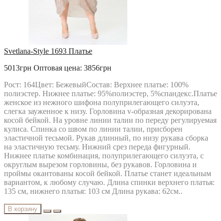
MAGIA MODY
MALI
MAX
MIA MODA
MICHEL STYLE
MICHEL-CHIC
Svetlana-Style 1693 Платье
MIRA-FASHION
MODA-URS
5013грн
Оптовая цена: 3856грн
MUBLIZ
NEEDLE REVERTEX
Рост: 164Цвет: БежевыйСостав: Верхнее платье: 100%
NINELE
полиэстер. Нижнее платье: 95%полиэстер, 5%спандекс.Платье
NOVA LINE
женское из нежного шифона полуприлегающего силуэта,
ORHIDEYA LUX
слегка зауженное к низу. Горловина v-образная декорирована
PIRS
косой бейкой. На уровне линии талии по переду регулируемая
PRETTY
кулиса. Спинка со швом по линии талии, присборен
PUR PUR
эластичной тесьмой. Рукав длинный, по низу рукава сборка
RIVOLI
на эластичную тесьму. Нижний срез переда фигурный.
RUNELLA
Нижнее платье комбинация, полуприлегающего силуэта, с
SODA
округлым вырезом горловины, без рукавов. Горловина и
SOLOMEYA LUX
проймы окантованы косой бейкой. Платье станет идеальным
Svetlana-Style
вариантом, к любому случаю. Длина спинки верхнего платья:
TAIER
135 см, нижнего платья: 103 см Длина рукава: 62см..
TEFFI
TENSI
В корзину
test_producer