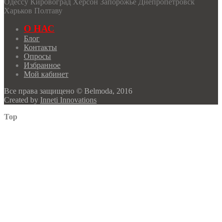
Одессу Кировоград Херсон Запорожье Днепропетровск
Харьков Полтаву
О НАС
Блог
Контакты
Опросы
Избранное
Мой кабинет
Все права защищено © Belmoda, 2016
Created by
Inneti Innovations
Top