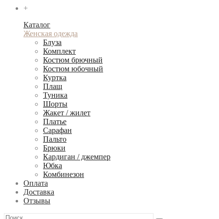
+
Каталог
Женская одежда
Блуза
Комплект
Костюм брючный
Костюм юбочный
Куртка
Плащ
Туника
Шорты
Жакет / жилет
Платье
Сарафан
Пальто
Брюки
Кардиган / джемпер
Юбка
Комбинезон
Оплата
Доставка
Отзывы