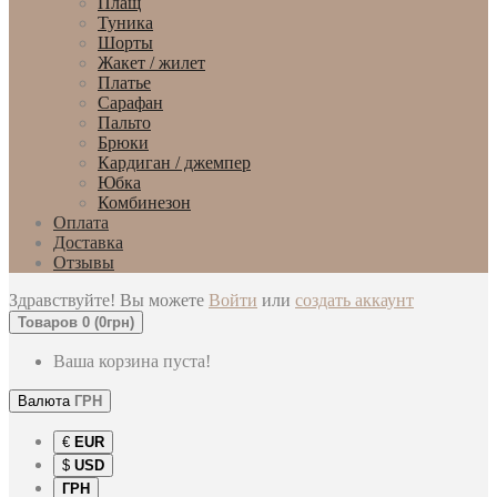
Плащ
Туника
Шорты
Жакет / жилет
Платье
Сарафан
Пальто
Брюки
Кардиган / джемпер
Юбка
Комбинезон
Оплата
Доставка
Отзывы
Здравствуйте! Вы можете
Войти
или
создать аккаунт
Товаров 0 (0грн)
Ваша корзина пуста!
Валюта
ГРН
€
EUR
$
USD
ГРН