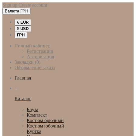
Sign up
Create account
Валюта
ГРН
€
EUR
$
USD
ГРН
Личный кабинет
Регистрация
Авторизация
Закладки (0)
Оформление заказа
Главная
+
Каталог
Женская одежда
Блуза
Комплект
Костюм брючный
Костюм юбочный
Куртка