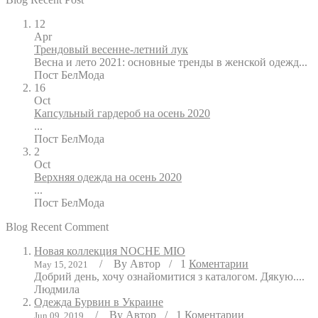
12
Apr
Трендовый весенне-летний лук
Весна и лето 2021: основные тренды в женской одежд...
Пост
БелМода
16
Oct
Капсульный гардероб на осень 2020
...
Пост
БелМода
2
Oct
Верхняя одежда на осень 2020
...
Пост
БелМода
Blog Recent Comment
Новая коллекция NOCHE MIO
/
By
Автор
/
1
Коментарии
May 15, 2021
Добрий день, хочу ознайомитися з каталогом. Дякую....
Людмила
Одежда Бурвин в Украине
/
By
Автор
/
1
Коментарии
Jun 09, 2019