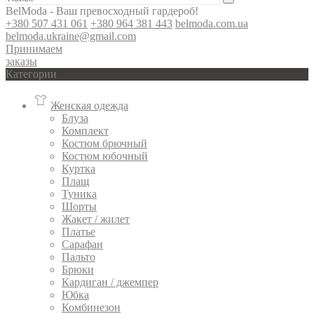
BelModa - Ваш превосходный гардероб!
+380 507 431 061
+380 964 381 443
belmoda.com.ua
belmoda.ukraine@gmail.com
Принимаем
заказы
Категории
Женская одежда
Блуза
Комплект
Костюм брючный
Костюм юбочный
Куртка
Плащ
Туника
Шорты
Жакет / жилет
Платье
Сарафан
Пальто
Брюки
Кардиган / джемпер
Юбка
Комбинезон