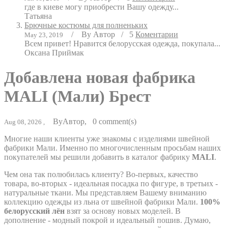
где в киеве могу приобрести Вашу одежду...
Татьяна
Брючные костюмы для полненьких
/
By
Автор
/
5
Коментарии
May 23, 2019
Всем привет! Нравится белорусская одежда, покупала...
Оксана Приймак
Добавлена новая фабрика
MALI (Мали) Брест
By
Автор
,
0
comment(s)
Aug 08, 2026 ,
Многие наши клиенты уже знакомы с изделиями швейной
фабрики Мали. Именно по многочисленным просьбам наших
покупателей мы решили добавить в каталог фабрику
MALI
.
Чем она так полюбилась клиенту? Во-первых, качество
товара, во-вторых - идеальная посадка по фигуре, в третьих -
натуральные ткани. Мы представляем Вашему вниманию
коллекцию одежды из льна от швейной фабрики Мали.
100%
белорусский лён
взят за основу новых моделей. В
дополнение - модный покрой и идеальный пошив. Думаю,