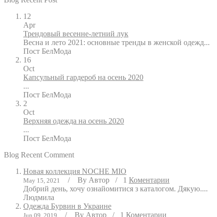
12
Apr
Трендовый весенне-летний лук
Весна и лето 2021: основные тренды в женской одежд...
Пост
БелМода
16
Oct
Капсульный гардероб на осень 2020
...
Пост
БелМода
2
Oct
Верхняя одежда на осень 2020
...
Пост
БелМода
Blog Recent Comment
Новая коллекция NOCHE MIO
/
By
Автор
/
1
Коментарии
May 15, 2021
Добрий день, хочу ознайомитися з каталогом. Дякую....
Людмила
Одежда Бурвин в Украине
/
By
Автор
/
1
Коментарии
Jun 09, 2019