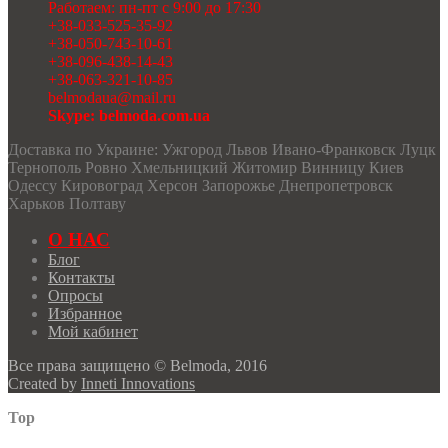
Работаем: пн-пт с 9:00 до 17:30
+38-033-525-35-92
+38-050-743-10-61
+38-096-438-14-43
+38-063-321-10-85
belmodaua@mail.ru
Skype: belmoda.com.ua
Доставка по Украине: Ужгород Львов Ивано-Франковск Луцк
Тернополь Ровно Хмельницкий Житомир Винницу Киев
Одессу Кировоград Херсон Запорожье Днепропетровск
Харьков Полтаву
О НАС
Блог
Контакты
Опросы
Избранное
Мой кабинет
Все права защищено © Belmoda, 2016
Created by
Inneti Innovations
Top