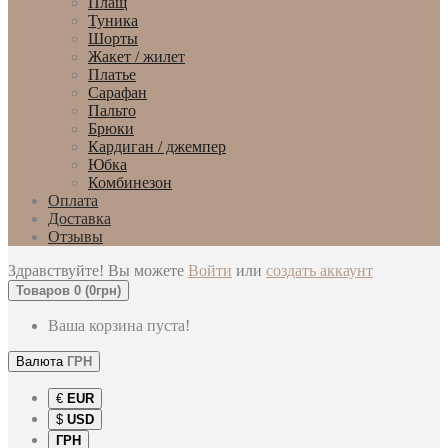
Плащ
Туника
Шорты
Жакет / жилет
Платье
Сарафан
Пальто
Брюки
Кардиган / джемпер
Юбка
Комбинезон
Оплата
Доставка
Отзывы
Здравствуйте! Вы можете
Войти
или
создать аккаунт
Товаров 0 (0грн)
Ваша корзина пуста!
Валюта
ГРН
€
EUR
$
USD
ГРН