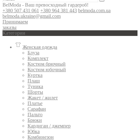
BelModa - Ваш превосходный гардероб!
+380 507 431 061
+380 964 381 443
belmoda.com.ua
belmoda.ukraine@gmail.com
Принимаем
заказы
Категории
Женская одежда
Блуза
Комплект
Костюм брючный
Костюм юбочный
Куртка
Плащ
Туника
Шорты
Жакет / жилет
Платье
Сарафан
Пальто
Брюки
Кардиган / джемпер
Юбка
Комбинезон