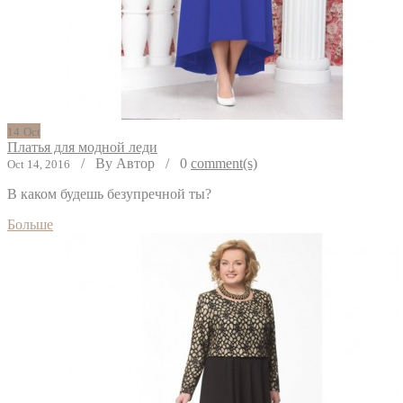
14
Oct
Платья для модной леди
/
By Автор
/
0
comment(s)
Oct 14, 2016
В каком будешь безупречной ты?
Больше