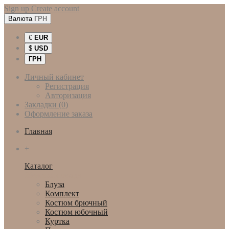
Sign up
Create account
Валюта
ГРН
€
EUR
$
USD
ГРН
Личный кабинет
Регистрация
Авторизация
Закладки (0)
Оформление заказа
Главная
+
Каталог
Женская одежда
Блуза
Комплект
Костюм брючный
Костюм юбочный
Куртка