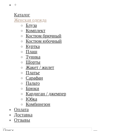
+
Каталог
Женская одежда
Блуза
Комплект
Костюм брючный
Костюм юбочный
Куртка
Плащ
Туника
Шорты
Жакет / жилет
Платье
Сарафан
Пальто
Брюки
Кардиган / джемпер
Юбка
Комбинезон
Оплата
Доставка
Отзывы