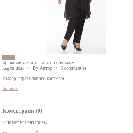
08
Aug
Брючные костюмы для полненьких
/
By Автор
/
5
comment(s)
Aug 08, 2026
Выбор "правильного костюма"
Больше
Коментраии (0)
Еще нет коментариев.