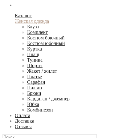
+
Каталог
Женская одежда
Блуза
Комплект
Костюм брючный
Костюм юбочный
Куртка
Плащ
Туника
Шорты
Жакет / жилет
Платье
Сарафан
Пальто
Брюки
Кардиган / джемпер
Юбка
Комбинезон
Оплата
Доставка
Отзывы