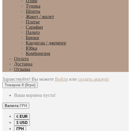
Плащ
Туника
Шорты
Жакет / жилет
Платье
Сарафан
Пальто
Брюки
Кардиган / джемпер
Юбка
Комбинезон
Оплата
Доставка
Отзывы
Здравствуйте! Вы можете
Войти
или
создать аккаунт
Товаров 0 (0грн)
Ваша корзина пуста!
Валюта
ГРН
€
EUR
$
USD
ГРН