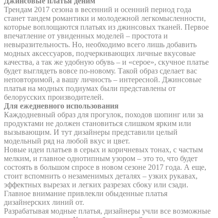
Джинсовые платья деним
Трендам 2017 сезона в весенний и осенний период года
станет тандем романтики и молодежной легкомысленности,
которые воплощаются платьях из джинсовых тканей. Первое
впечатление от увиденных моделей – простота и
невыразительность. Но, необходимо всего лишь добавить
модных аксессуаров, подчеркивающих личные вкусовые
качества, а так же удобную обувь – и «серое», скучное платье
будет выглядеть вовсе по-новому. Такой образ сделает вас
неповторимой, а вашу личность – интересной. Джинсовые
платья на модных подиумах были представлены от
белорусских производителей.
Для ежедневного использования
Каждодневный образ для прогулок, походов шопинг или за
продуктами не должен становиться слишком ярким или
вызывающим. И тут дизайнеры представили целый
модельный ряд на любой вкус и цвет.
Новые идеи платьев в серых и коричневых тонах, с частым
мелким, и главное однотипным узором – это то, что будет
состоять в большом спросе в новом сезоне 2017 года. А еще,
стоит вспомнить о незаменимых деталях – узких рукавах,
эффектных вырезах и легких разрезах сбоку или сзади.
Главное внимание привлекли обыденные платья
дизайнерских линий от.
Разрабатывая модные платья, дизайнеры учли все возможные