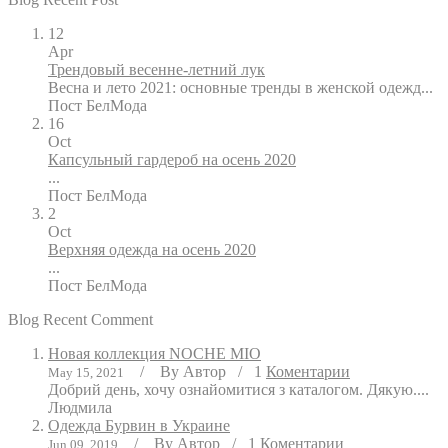
12
Apr
Трендовый весенне-летний лук
Весна и лето 2021: основные тренды в женской одежд...
Пост
БелМода
16
Oct
Капсульный гардероб на осень 2020
...
Пост
БелМода
2
Oct
Верхняя одежда на осень 2020
...
Пост
БелМода
Blog Recent Comment
Новая коллекция NOCHE MIO
/
By
Автор
/
1
Коментарии
May 15, 2021
Добрий день, хочу ознайомитися з каталогом. Дякую....
Людмила
Одежда Бурвин в Украине
/
By
Автор
/
1
Коментарии
Jun 09, 2019