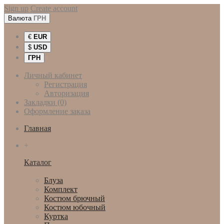
Sign up
Create account
Валюта
ГРН
€
EUR
$
USD
ГРН
Личный кабинет
Регистрация
Авторизация
Закладки (0)
Оформление заказа
Главная
+
Каталог
Женская одежда
Блуза
Комплект
Костюм брючный
Костюм юбочный
Куртка