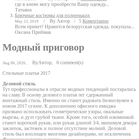
где в киеве могу приобрести Вашу одежду...
Татьяна
Брючные костюмы для полненьких
/
By
Автор
/
5
Коментарии
May 23, 2019
Всем привет! Нравится белорусская одежда, покупала...
Оксана Приймак
Модный приговор
By
Автор
,
0
comment(s)
Aug 06, 2026 ,
Стильные платья 2017
Деловой стиль
Тут профессионалы в отрасли модных тенденций постарались
на славу. В основу делового платья лег сдержанный
винтажный стиль. Именно он станет радовать бизнесвумен в
новом 2017 сезоне. К дополнению офисного имиджа
призвано использовать геометрические узоры, овальные
вырезы, и дуэт грубой ткани. Кроме того, особой изюминкой
станет короткий рукав, или рукав длиной 3⁄4, минимум декора
заклепок, застежек и полное отсутствие молний. Деловой
стиль был воплощен многими дизайнерами, не исключения.