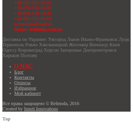
+38-033-525-35-92
+38-050-743-10-61
+38-096-438-14-43
+38-063-321-10-85
belmodaua@mail.ru
Skype: belmoda.com.ua
Доставка по Украине: Ужгород Львов Ивано-Франковск Луцк
Тернополь Ровно Хмельницкий Житомир Винницу Киев
Одессу Кировоград Херсон Запорожье Днепропетровск
Харьков Полтаву
О НАС
Блог
Контакты
Опросы
Избранное
Мой кабинет
Все права защищено © Belmoda, 2016
Created by
Inneti Innovations
Top