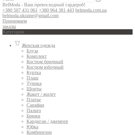
BelModa - Ваш превосходный гардероб!
+380 507 431 061
+380 964 381 443
belmoda.com.ua
belmoda.ukraine@gmail.com
Принимаем
заказы
Категории
Женская одежда
Блуза
Комплект
Костюм брючный
Костюм юбочный
Куртка
Плащ
Туника
Шорты
Жакет / жилет
Платье
Сарафан
Пальто
Брюки
Кардиган / джемпер
Юбка
Комбинезон