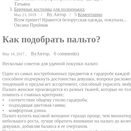
Татьяна
Брючные костюмы для полненьких
/
By
Автор
/
5
Коментарии
May 23, 2019
Всем привет! Нравится белорусская одежда, покупала...
Оксана Приймак
Как подобрать пальто?
By
Автор
,
0
comment(s)
May 16, 2017 ,
Несколько советов для удачной покупки пальто
Один из самых востребованных предметов в гардеробе каждой 
способное подчеркнуть достоинства девушки, вопреки расхож
тенденций и предлагает ассортимент, способный украсить лю
Пальто женское производится из разных тканей, которые не то
помнить о главных критериях:
• соответствие общему стилю гардероба;
• подходящая цветовая гамма;
• комфортная длина.
Пальто купить высокой женщине гораздо проще, чем миниатюр
небольшого роста, лучше обратить внимание на пальто до ко
девушки, добавляя баланса в ее очертания.