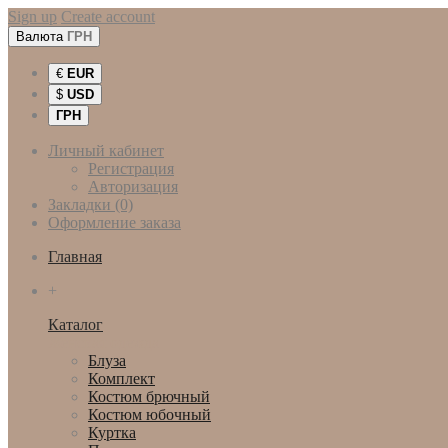
Sign up
Create account
Валюта
ГРН
€
EUR
$
USD
ГРН
Личный кабинет
Регистрация
Авторизация
Закладки (0)
Оформление заказа
Главная
+
Каталог
Женская одежда
Блуза
Комплект
Костюм брючный
Костюм юбочный
Куртка