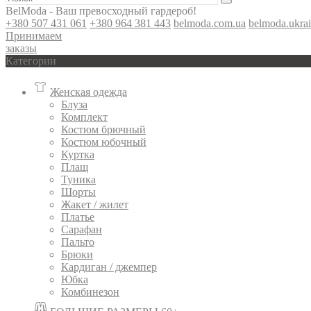
BelModa - Ваш превосходный гардероб!
+380 507 431 061
+380 964 381 443
belmoda.com.ua
belmoda.ukra
Принимаем
заказы
Категории
Женская одежда
Блуза
Комплект
Костюм брючный
Костюм юбочный
Куртка
Плащ
Туника
Шорты
Жакет / жилет
Платье
Сарафан
Пальто
Брюки
Кардиган / джемпер
Юбка
Комбинезон