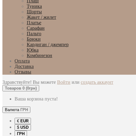
Плащ
Туника
Шорты
Жакет / жилет
Платье
Сарафан
Пальто
Брюки
Кардиган / джемпер
Юбка
Комбинезон
Оплата
Доставка
Отзывы
Здравствуйте! Вы можете
Войти
или
создать аккаунт
Товаров 0 (0грн)
Ваша корзина пуста!
Валюта
ГРН
€
EUR
$
USD
ГРН