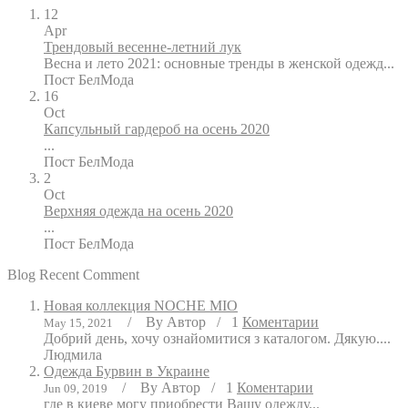
12
Apr
Трендовый весенне-летний лук
Весна и лето 2021: основные тренды в женской одежд...
Пост
БелМода
16
Oct
Капсульный гардероб на осень 2020
...
Пост
БелМода
2
Oct
Верхняя одежда на осень 2020
...
Пост
БелМода
Blog Recent Comment
Новая коллекция NOCHE MIO
/
By
Автор
/
1
Коментарии
May 15, 2021
Добрий день, хочу ознайомитися з каталогом. Дякую....
Людмила
Одежда Бурвин в Украине
/
By
Автор
/
1
Коментарии
Jun 09, 2019
где в киеве могу приобрести Вашу одежду...