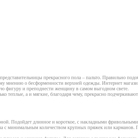
представительницы прекрасного пола – пальто. Правильно подо
ему мнению о бесформенности верхней одежды. Интернет магази
бую фигуру и преподнести женщину в самом выгодном свете.
лько теплые, а и мягкие, благодаря чему, прекрасно подчеркива
ной. Подойдет длинное и короткое, с накладными фривольными
лена с минимальным количеством крупных пряжек или карманов.