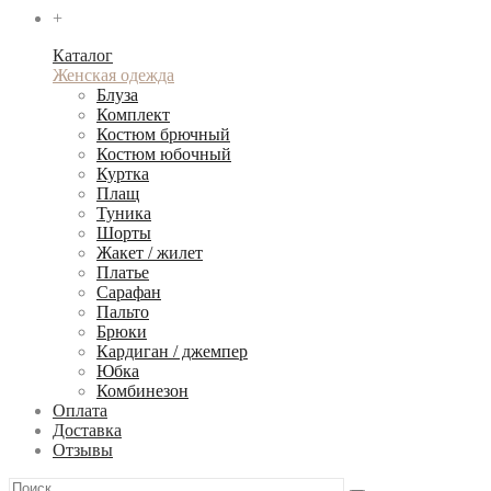
+
Каталог
Женская одежда
Блуза
Комплект
Костюм брючный
Костюм юбочный
Куртка
Плащ
Туника
Шорты
Жакет / жилет
Платье
Сарафан
Пальто
Брюки
Кардиган / джемпер
Юбка
Комбинезон
Оплата
Доставка
Отзывы