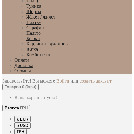
Плащ
Туника
Шорты
Жакет / жилет
Платье
Сарафан
Пальто
Брюки
Кардиган / джемпер
Юбка
Комбинезон
Оплата
Доставка
Отзывы
Здравствуйте! Вы можете
Войти
или
создать аккаунт
Товаров 0 (0грн)
Ваша корзина пуста!
Валюта
ГРН
€
EUR
$
USD
ГРН