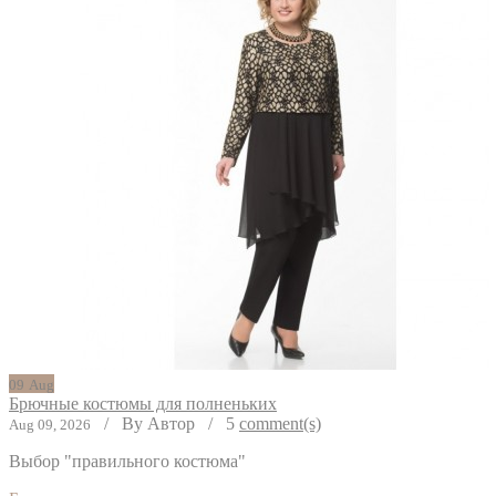
09
Aug
Брючные костюмы для полненьких
/
By Автор
/
5
comment(s)
Aug 09, 2026
Выбор "правильного костюма"