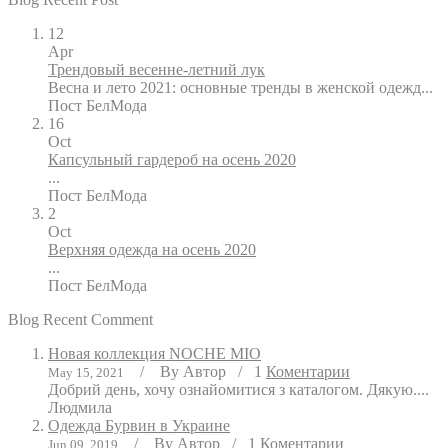
12
Apr
Трендовый весенне-летний лук
Весна и лето 2021: основные тренды в женской одежд...
Пост
БелМода
16
Oct
Капсульный гардероб на осень 2020
...
Пост
БелМода
2
Oct
Верхняя одежда на осень 2020
...
Пост
БелМода
Blog Recent Comment
Новая коллекция NOCHE MIO
/
By
Автор
/
1
Коментарии
May 15, 2021
Добрий день, хочу ознайомитися з каталогом. Дякую....
Людмила
Одежда Бурвин в Украине
/
By
Автор
/
1
Коментарии
Jun 09, 2019