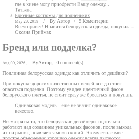
где в киеве могу приобрести Вашу одежду...
Татьяна
Брючные костюмы для полненьких
/
By
Автор
/
5
Коментарии
May 23, 2019
Всем привет! Нравится белорусская одежда, покупала...
Оксана Приймак
Бренд или подделка?
By
Автор
,
0
comment(s)
Aug 09, 2026 ,
Подлинная белорусская одежда: как отличить от дешёвки?
При покупке дорогих качественных вещей всегда стоит
опасаться подделки. Поэтому увидев идентичный фасон
белорусского платья, не стоит сразу же бросаться и покупать.
Одинаковая модель – ещё не значит одинаковое
качество.
Несмотря на то, что белорусские дизайнеры тщательно
работают над созданием уникальных фасонов, после выхода
их на рынок, появляется много копий. Этому есть самое
простое объяснение: хорошую одежду всегда пытаются