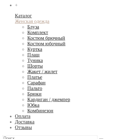
+
Каталог
Женская одежда
Блуза
Комплект
Костюм брючный
Костюм юбочный
Куртка
Плащ
Туника
Шорты
Жакет / жилет
Платье
Сарафан
Пальто
Брюки
Кардиган / джемпер
Юбка
Комбинезон
Оплата
Доставка
Отзывы