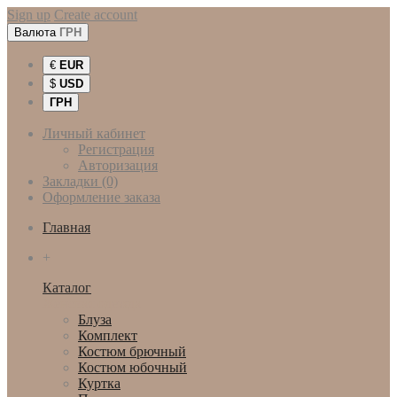
Sign up
Create account
Валюта
ГРН
€
EUR
$
USD
ГРН
Личный кабинет
Регистрация
Авторизация
Закладки (0)
Оформление заказа
Главная
+
Каталог
Женская одежда
Блуза
Комплект
Костюм брючный
Костюм юбочный
Куртка