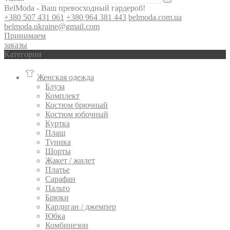
BelModa - Ваш превосходный гардероб!
+380 507 431 061
+380 964 381 443
belmoda.com.ua
belmoda.ukraine@gmail.com
Принимаем
заказы
Категории
Женская одежда
Блуза
Комплект
Костюм брючный
Костюм юбочный
Куртка
Плащ
Туника
Шорты
Жакет / жилет
Платье
Сарафан
Пальто
Брюки
Кардиган / джемпер
Юбка
Комбинезон