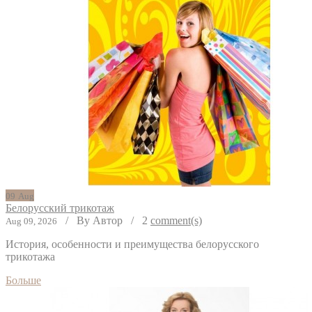
09
Aug
Белорусский трикотаж
/
By Автор
/
2
comment(s)
Aug 09, 2026
История, особенности и преимущества белорусского
трикотажа
Больше