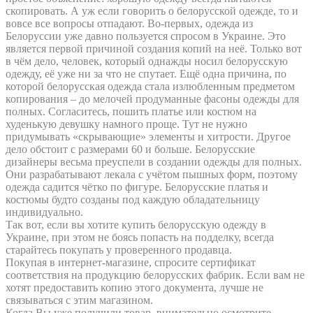
скопировать. А уж если говорить о белорусской одежде, то и
вовсе все вопросы отпадают. Во-первых, одежда из
Белоруссии уже давно пользуется спросом в Украине. Это
является первой причиной создания копий на неё. Только вот
в чём дело, человек, который однажды носил белорусскую
одежду, её уже ни за что не спутает. Ещё одна причина, по
которой белорусская одежда стала излюбленным предметом
копирования – до мелочей продуманные фасоны одежды для
полных. Согласитесь, пошить платье или костюм на
худенькую девушку намного проще. Тут не нужно
придумывать «скрывающие» элементы и хитрости. Другое
дело обстоит с размерами 60 и больше. Белорусские
дизайнеры весьма преуспели в создании одежды для полных.
Они разрабатывают лекала с учётом пышных форм, поэтому
одежда садится чётко по фигуре. Белорусские платья и
костюмы будто созданы под каждую обладательницу
индивидуально.
Так вот, если вы хотите купить белорусскую одежду в
Украине, при этом не боясь попасть на подделку, всегда
старайтесь покупать у проверенного продавца.
Покупая в интернет-магазине, спросите сертификат
соответствия на продукцию белорусских фабрик. Если вам не
хотят предоставить копию этого документа, лучше не
связываться с этим магазином.
Когда Вы уже получили товар, внимательно осмотрите