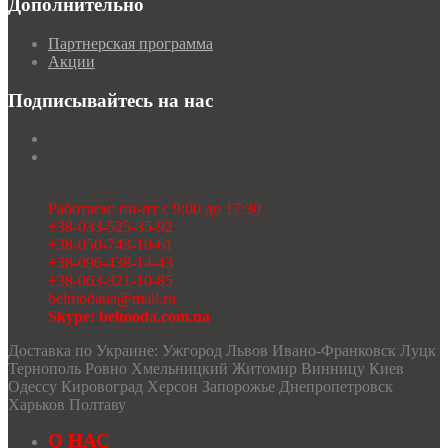
Дополнительно
Партнерская программа
Акции
Подписывайтесь на нас
Работаем: пн-пт с 9:00 до 17:30
+38-033-525-35-92
+38-050-743-10-61
+38-096-438-14-43
+38-063-321-10-85
belmodaua@mail.ru
Skype: belmoda.com.ua
Доставка по Украине: Ужгород Львов Ивано-Франковск Луцк
Тернополь Ровно Хмельницкий Житомир Винницу Киев
Одессу Кировоград Херсон Запорожье Днепропетровск
Харьков Полтаву
О НАС