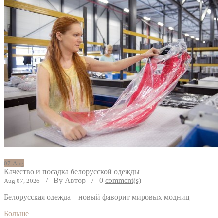
07
Aug
Качество и посадка белорусской одежды
/
By Автор
/
0
comment(s)
Aug 07, 2026
Белорусская одежда – новый фаворит мировых модниц
Больше