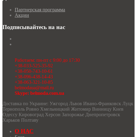
Партнерская программа
Акции
Подписывайтесь на нас
Работаем: пн-пт с 9:00 до 17:30
+38-033-525-35-92
+38-050-743-10-61
+38-096-438-14-43
+38-063-321-10-85
belmodaua@mail.ru
Skype: belmoda.com.ua
Доставка по Украине: Ужгород Львов Ивано-Франковск Луцк
Тернополь Ровно Хмельницкий Житомир Винницу Киев
Одессу Кировоград Херсон Запорожье Днепропетровск
Харьков Полтаву
О НАС