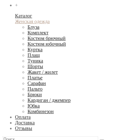
+
Каталог
Женская одежда
Блуза
Комплект
Костюм брючный
Костюм юбочный
Куртка
Плащ
Туника
Шорты
Жакет / жилет
Платье
Сарафан
Пальто
Брюки
Кардиган / джемпер
Юбка
Комбинезон
Оплата
Доставка
Отзывы