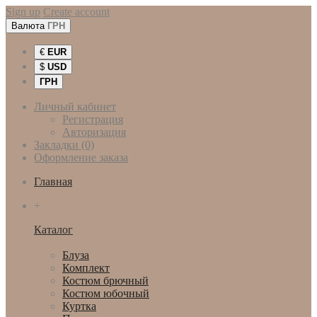
Sign up
Create account
Валюта
ГРН
€
EUR
$
USD
ГРН
Личный кабинет
Регистрация
Авторизация
Закладки (0)
Оформление заказа
Главная
+
Каталог
Женская одежда
Блуза
Комплект
Костюм брючный
Костюм юбочный
Куртка