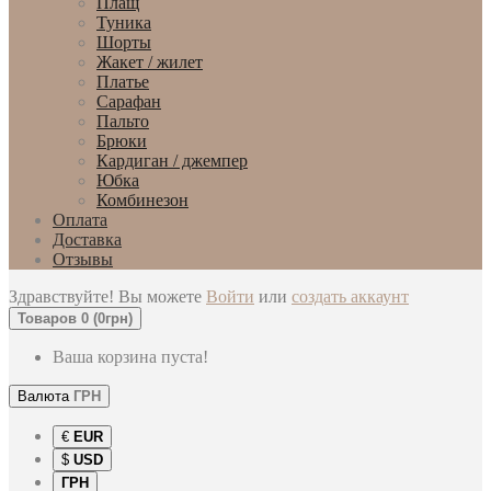
Плащ
Туника
Шорты
Жакет / жилет
Платье
Сарафан
Пальто
Брюки
Кардиган / джемпер
Юбка
Комбинезон
Оплата
Доставка
Отзывы
Здравствуйте! Вы можете
Войти
или
создать аккаунт
Товаров 0 (0грн)
Ваша корзина пуста!
Валюта
ГРН
€
EUR
$
USD
ГРН