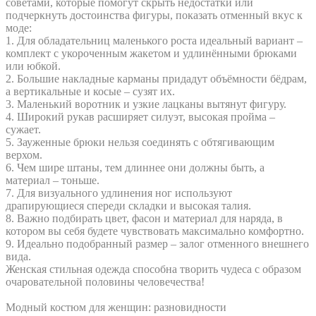
советами, которые помогут скрыть недостатки или
подчеркнуть достоинства фигуры, показать отменный вкус к
моде:
1. Для обладательниц маленького роста идеальный вариант –
комплект с укороченным жакетом и удлинёнными брюками
или юбкой.
2. Большие накладные карманы придадут объёмности бёдрам,
а вертикальные и косые – сузят их.
3. Маленький воротник и узкие лацканы вытянут фигуру.
4. Широкий рукав расширяет силуэт, высокая пройма –
сужает.
5. Зауженные брюки нельзя соединять с обтягивающим
верхом.
6. Чем шире штаны, тем длиннее они должны быть, а
материал – тоньше.
7. Для визуального удлинения ног используют
драпирующиеся спереди складки и высокая талия.
8. Важно подбирать цвет, фасон и материал для наряда, в
котором вы себя будете чувствовать максимально комфортно.
9. Идеально подобранный размер – залог отменного внешнего
вида.
Женская стильная одежда способна творить чудеса с образом
очаровательной половины человечества!
Модный костюм для женщин: разновидности