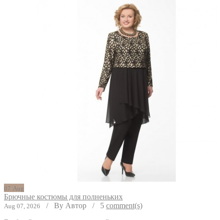
07
Aug
Брючные костюмы для полненьких
/
By Автор
/
5
comment(s)
Aug 07, 2026