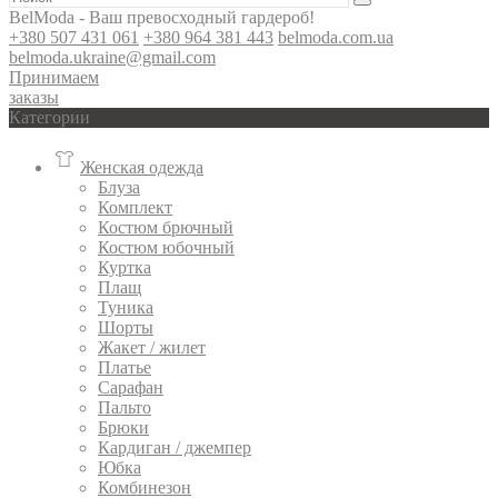
BelModa - Ваш превосходный гардероб!
+380 507 431 061
+380 964 381 443
belmoda.com.ua
belmoda.ukraine@gmail.com
Принимаем
заказы
Категории
Женская одежда
Блуза
Комплект
Костюм брючный
Костюм юбочный
Куртка
Плащ
Туника
Шорты
Жакет / жилет
Платье
Сарафан
Пальто
Брюки
Кардиган / джемпер
Юбка
Комбинезон