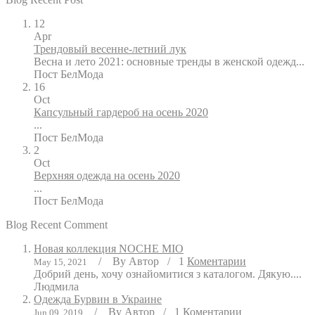
12
Apr
Трендовый весенне-летний лук
Весна и лето 2021: основные тренды в женской одежд...
Пост
БелМода
16
Oct
Капсульный гардероб на осень 2020
...
Пост
БелМода
2
Oct
Верхняя одежда на осень 2020
...
Пост
БелМода
Blog Recent Comment
Новая коллекция NOCHE MIO
/
By
Автор
/
1
Коментарии
May 15, 2021
Добрий день, хочу ознайомитися з каталогом. Дякую....
Людмила
Одежда Бурвин в Украине
/
By
Автор
/
1
Коментарии
Jun 09, 2019