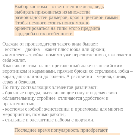
Выбор костюма – ответственное дело, ведь
выбирать приходиться из множества
разновидностей размеров, кроя и цветовой гаммы.
Чтобы немного сузить поиск можно
ориентироваться на типы этого предмета
гардероба и их особенности.
Одежда от производителя такого вида бывает:
- костюм – двойка – жакет плюс юбка или брюки;
- комплект – тройка, помимо уже перечисленного, включает в
себя жилет.
Классика в этом плане: приталенный жакет с английским
воротником и карманами, прямые брюки со стрелками, юбка –
карандаш с длиной до голени. А расцветки – чёрная, синяя,
серая и бежевая.
По типу составляющих элементов различают:
- брючные наряды, вытягивающие силуэт и делая свою
обладательницу стройнее, отличаются удобством и
практичностью;
- костюмы с юбкой: женственны и приемлемы для многих
мероприятий, помимо работы;
- стильные и элегантные наборы с шортами.
Последнее время популярность приобретают