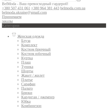
BelModa - Ваш превосходный гардероб!
+380 507 431 061
+380 964 381 443
belmoda.com.ua
belmoda.ukraine@gmail.com
Принимаем
заказы
Категории
Женская одежда
Блуза
Комплект
Костюм брючный
Костюм юбочный
Куртка
Плащ
Туника
Шорты
Жакет / жилет
Платье
Сарафан
Пальто
Брюки
Кардиган / джемпер
Юбка
Комбинезон