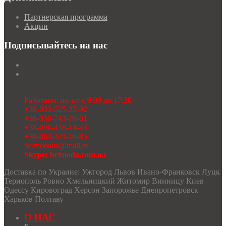
Партнерская программа
Акции
Подписывайтесь на нас
Работаем: пн-пт с 9:00 до 17:30
+38-033-525-35-92
+38-050-743-10-61
+38-096-438-14-43
+38-063-321-10-85
belmodaua@mail.ru
Skype: belmoda.com.ua
Доставка по Украине: Ужгород Львов Ивано-Франковск Луцк
Тернополь Ровно Хмельницкий Житомир Винницу Киев
Одессу Кировоград Херсон Запорожье Днепропетровск
Харьков Полтаву
О НАС