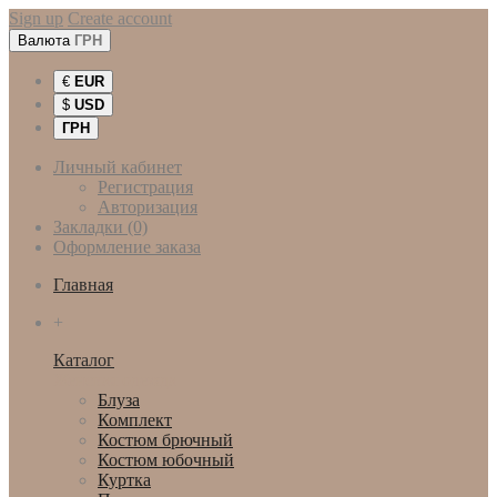
Sign up
Create account
Валюта
ГРН
€
EUR
$
USD
ГРН
Личный кабинет
Регистрация
Авторизация
Закладки (0)
Оформление заказа
Главная
+
Каталог
Женская одежда
Блуза
Комплект
Костюм брючный
Костюм юбочный
Куртка