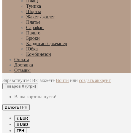
Плащ
Туника
Шорты
Жакет / жилет
Платье
Сарафан
Пальто
Брюки
Кардиган / джемпер
Юбка
Комбинезон
Оплата
Доставка
Отзывы
Здравствуйте! Вы можете
Войти
или
создать аккаунт
Товаров 0 (0грн)
Ваша корзина пуста!
Валюта
ГРН
€
EUR
$
USD
ГРН