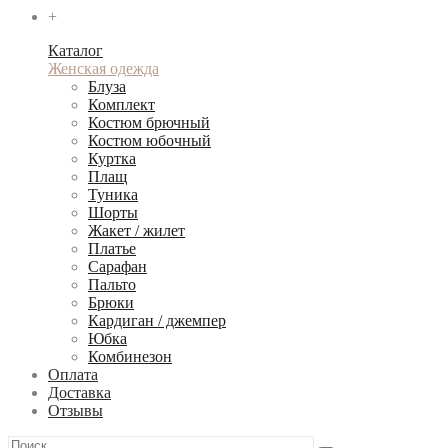
+
Каталог
Женская одежда
Блуза
Комплект
Костюм брючный
Костюм юбочный
Куртка
Плащ
Туника
Шорты
Жакет / жилет
Платье
Сарафан
Пальто
Брюки
Кардиган / джемпер
Юбка
Комбинезон
Оплата
Доставка
Отзывы