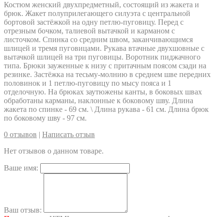
Костюм женский двухпредметный, состоящий из жакета и
брюк. Жакет полуприлегающего силуэта с центральной
бортовой застёжкой на одну петлю-пуговицу. Перед с
отрезным бочком, талиевой вытачкой и карманом с
листочком. Спинка со средним швом, заканчивающимся
шлицей и тремя пуговицами. Рукава втачные двухшовные с
вытачкой шлицей на три пуговицы. Воротник пиджачного
типа. Брюки зауженные к низу с притачным поясом сзади на
резинке. Застёжка на тесьму-молнию в среднем шве передних
половинок и 1 петлю-пуговицу по мысу пояса и 1
отделочную. На брюках заутюжены канты, в боковых швах
обработаны карманы, наклонные к боковому шву. Длина
жакета по спинке - 69 см. \ Длина рукава - 61 см. Длина брюк
по боковому шву - 97 см.
0 отзывов
|
Написать отзыв
Нет отзывов о данном товаре.
Ваше имя:
Ваш отзыв: