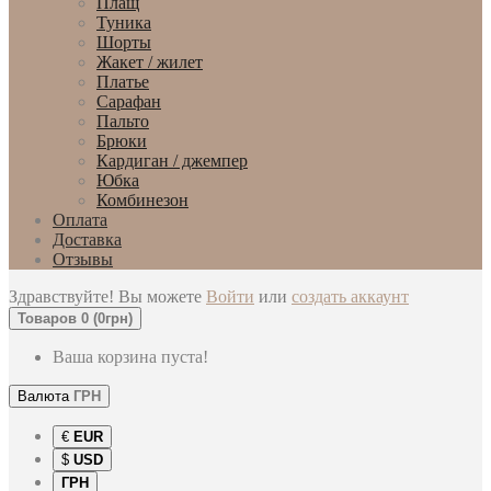
Плащ
Туника
Шорты
Жакет / жилет
Платье
Сарафан
Пальто
Брюки
Кардиган / джемпер
Юбка
Комбинезон
Оплата
Доставка
Отзывы
Здравствуйте! Вы можете
Войти
или
создать аккаунт
Товаров 0 (0грн)
Ваша корзина пуста!
Валюта
ГРН
€
EUR
$
USD
ГРН