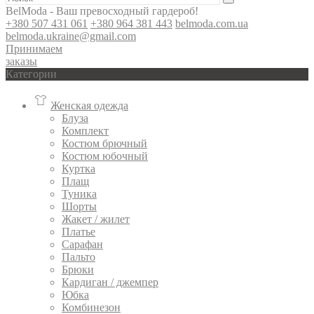
BelModa - Ваш превосходный гардероб!
+380 507 431 061
+380 964 381 443
belmoda.com.ua
belmoda.ukraine@gmail.com
Принимаем
заказы
Категории
Женская одежда
Блуза
Комплект
Костюм брючный
Костюм юбочный
Куртка
Плащ
Туника
Шорты
Жакет / жилет
Платье
Сарафан
Пальто
Брюки
Кардиган / джемпер
Юбка
Комбинезон