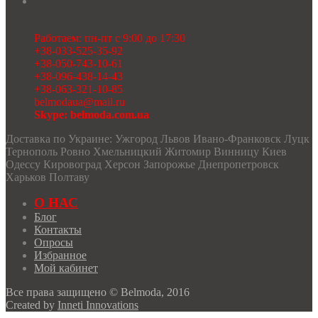
Работаем: пн-пт с 9:00 до 17:30
+38-033-525-35-92
+38-050-743-10-61
+38-096-438-14-43
+38-063-321-10-85
belmodaua@mail.ru
Skype: belmoda.com.ua
Доставка по Украине: Ужгород Львов Ивано-Франковск Луцк
Тернополь Ровно Хмельницкий Житомир Винницу Киев
Одессу Кировоград Херсон Запорожье Днепропетровск
Харьков Полтаву
О НАС
Блог
Контакты
Опросы
Избранное
Мой кабинет
Все права защищено © Belmoda, 2016
Created by
Inneti Innovations