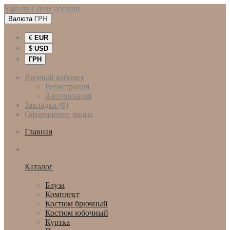
Sign up
Create account
Валюта
ГРН
€
EUR
$
USD
ГРН
Личный кабинет
Регистрация
Авторизация
Закладки (0)
Оформление заказа
Главная
+
Каталог
Женская одежда
Блуза
Комплект
Костюм брючный
Костюм юбочный
Куртка