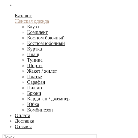
+
Каталог
Женская одежда
Блуза
Комплект
Костюм брючный
Костюм юбочный
Куртка
Плащ
Туника
Шорты
Жакет / жилет
Платье
Сарафан
Пальто
Брюки
Кардиган / джемпер
Юбка
Комбинезон
Оплата
Доставка
Отзывы