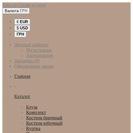
Sign up
Create account
Валюта
ГРН
€
EUR
$
USD
ГРН
Личный кабинет
Регистрация
Авторизация
Закладки (0)
Оформление заказа
Главная
+
Каталог
Женская одежда
Блуза
Комплект
Костюм брючный
Костюм юбочный
Куртка