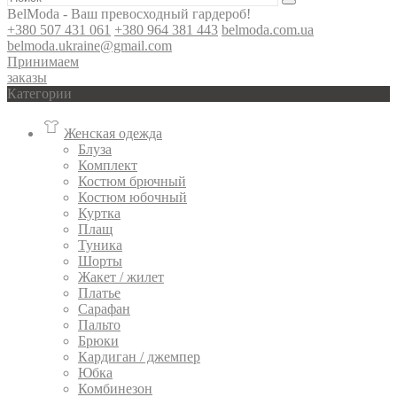
BelModa - Ваш превосходный гардероб!
+380 507 431 061
+380 964 381 443
belmoda.com.ua
belmoda.ukraine@gmail.com
Принимаем
заказы
Категории
Женская одежда
Блуза
Комплект
Костюм брючный
Костюм юбочный
Куртка
Плащ
Туника
Шорты
Жакет / жилет
Платье
Сарафан
Пальто
Брюки
Кардиган / джемпер
Юбка
Комбинезон