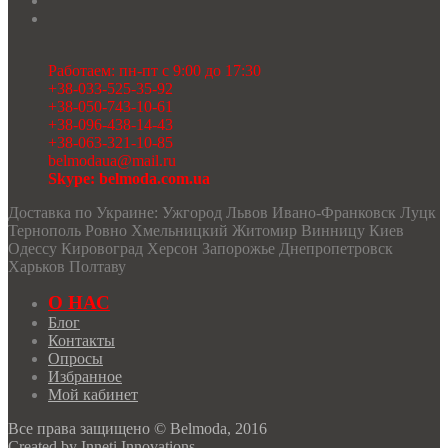
Работаем: пн-пт с 9:00 до 17:30
+38-033-525-35-92
+38-050-743-10-61
+38-096-438-14-43
+38-063-321-10-85
belmodaua@mail.ru
Skype: belmoda.com.ua
Доставка по Украине: Ужгород Львов Ивано-Франковск Луцк
Тернополь Ровно Хмельницкий Житомир Винницу Киев
Одессу Кировоград Херсон Запорожье Днепропетровск
Харьков Полтаву
О НАС
Блог
Контакты
Опросы
Избранное
Мой кабинет
Все права защищено © Belmoda, 2016
Created by
Inneti Innovations