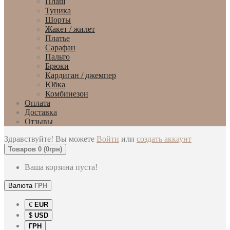
Плащ
Туника
Шорты
Жакет / жилет
Платье
Сарафан
Пальто
Брюки
Кардиган / джемпер
Юбка
Комбинезон
Оплата
Доставка
Отзывы
Здравствуйте! Вы можете
Войти
или
создать аккаунт
Товаров 0 (0грн)
Ваша корзина пуста!
Валюта
ГРН
€
EUR
$
USD
ГРН