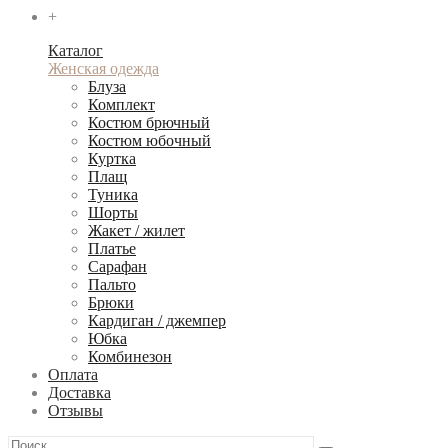
+
Каталог
Женская одежда
Блуза
Комплект
Костюм брючный
Костюм юбочный
Куртка
Плащ
Туника
Шорты
Жакет / жилет
Платье
Сарафан
Пальто
Брюки
Кардиган / джемпер
Юбка
Комбинезон
Оплата
Доставка
Отзывы