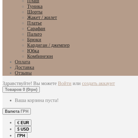
Плащ
Туника
Шорты
Жакет / жилет
Платье
Сарафан
Пальто
Брюки
Кардиган / джемпер
Юбка
Комбинезон
Оплата
Доставка
Отзывы
Здравствуйте! Вы можете
Войти
или
создать аккаунт
Товаров 0 (0грн)
Ваша корзина пуста!
Валюта
ГРН
€
EUR
$
USD
ГРН