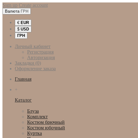
Sign up
Create account
Валюта
ГРН
€
EUR
$
USD
ГРН
Личный кабинет
Регистрация
Авторизация
Закладки (0)
Оформление заказа
Главная
+
Каталог
Женская одежда
Блуза
Комплект
Костюм брючный
Костюм юбочный
Куртка