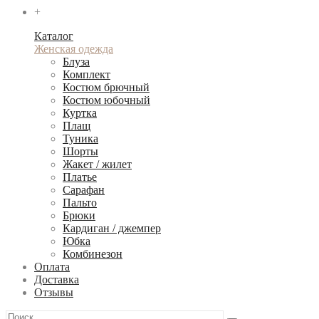
+
Каталог
Женская одежда
Блуза
Комплект
Костюм брючный
Костюм юбочный
Куртка
Плащ
Туника
Шорты
Жакет / жилет
Платье
Сарафан
Пальто
Брюки
Кардиган / джемпер
Юбка
Комбинезон
Оплата
Доставка
Отзывы