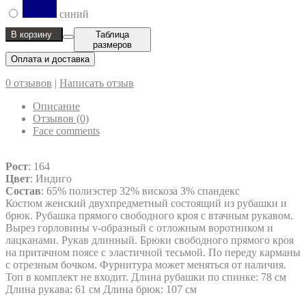
синий
В корзину
Таблица
размеров
Оплата и доставка
0 отзывов
|
Написать отзыв
Описание
Отзывов (0)
Face comments
Рост
: 164
Цвет
: Индиго
Состав
: 65% полиэстер 32% вискоза 3% спандекс
Костюм женский двухпредметный состоящий из рубашки и
брюк. Рубашка прямого свободного кроя с втачным рукавом.
Вырез горловины v-образный с отложным воротником и
лацканами. Рукав длинный. Брюки свободного прямого кроя
на притачном поясе с эластичной тесьмой. По переду карманы
с отрезным бочком. Фурнитура может меняться от наличия.
Топ в комплект не входит. Длина рубашки по спинке: 78 см
Длина рукава: 61 см Длина брюк: 107 см