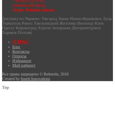
+38-063-321-10-85
belmodaua@mail.ru
Skype: belmoda.com.ua
Доставка по Украине: Ужгород Львов Ивано-Франковск Луцк
Тернополь Ровно Хмельницкий Житомир Винницу Киев
Одессу Кировоград Херсон Запорожье Днепропетровск
Харьков Полтаву
О НАС
Блог
Контакты
Опросы
Избранное
Мой кабинет
Все права защищено © Belmoda, 2016
Created by
Inneti Innovations
Top