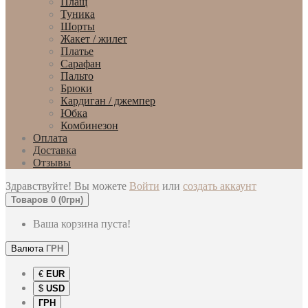
Плащ
Туника
Шорты
Жакет / жилет
Платье
Сарафан
Пальто
Брюки
Кардиган / джемпер
Юбка
Комбинезон
Оплата
Доставка
Отзывы
Здравствуйте! Вы можете
Войти
или
создать аккаунт
Товаров 0 (0грн)
Ваша корзина пуста!
Валюта
ГРН
€
EUR
$
USD
ГРН