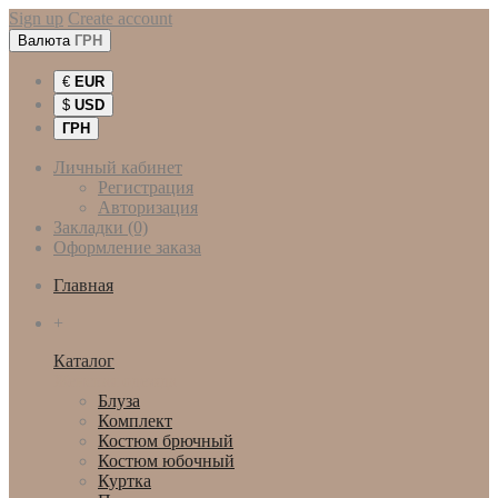
Sign up
Create account
Валюта
ГРН
€
EUR
$
USD
ГРН
Личный кабинет
Регистрация
Авторизация
Закладки (0)
Оформление заказа
Главная
+
Каталог
Женская одежда
Блуза
Комплект
Костюм брючный
Костюм юбочный
Куртка