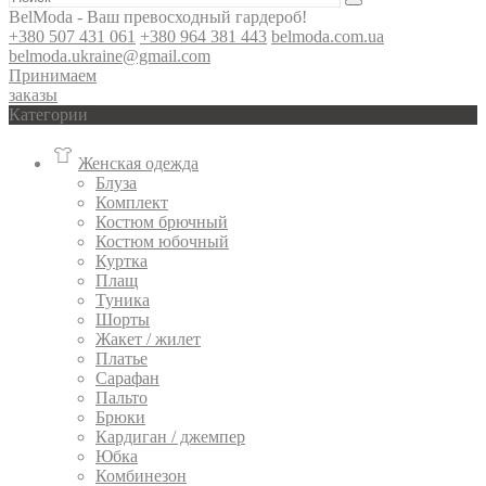
BelModa - Ваш превосходный гардероб!
+380 507 431 061
+380 964 381 443
belmoda.com.ua
belmoda.ukraine@gmail.com
Принимаем
заказы
Категории
Женская одежда
Блуза
Комплект
Костюм брючный
Костюм юбочный
Куртка
Плащ
Туника
Шорты
Жакет / жилет
Платье
Сарафан
Пальто
Брюки
Кардиган / джемпер
Юбка
Комбинезон